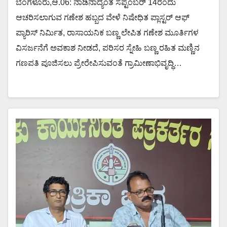
ಬೆಂಗಳೂರು,ಆ.06: ನಾಡಿನಾದ್ಯಂತ ಸೆಪ್ಟೆಂಬರ್ 14ರಂದು
ಆಚರಿಸಲಾಗುವ ಗಣೇಶ ಹಬ್ಬದ ವೇಳೆ ನಿಷೇಧಿತ ಪ್ಲಾಸ್ಟರ್ ಆಫ್
ಪ್ಯಾರಿಸ್ ನಿರ್ಮಿತ, ರಾಸಾಯನಿಕ ಬಣ್ಣ ಲೇಪಿತ ಗಣೇಶ ಮೂರ್ತಿಗಳ
ವಿಸರ್ಜನೆಗೆ ಅವಕಾಶ ನೀಡದೆ, ಪರಿಸರ ಸ್ನೇಹಿ ಬಣ್ಣ ರಹಿತ ಮಣ್ಣಿನ
ಗಣಪತಿ ಪೂಜಿಸಲು ಪ್ರೇರೇಪಿಸುವಂತೆ ಗ್ರಾಮೀಣಾಭಿವೃದ್ಧಿ…