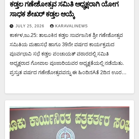
ಕಡ್ತಲ ಗಣೇಶೋತ್ಸವ ಸಮಿತಿ ಅಧ್ಯಕ್ಷರಾಗಿ ಯೋಗ
ಸಾಧಕ ಶೇಖರ್ ಕಡ್ತಲ ಆಯ್ಕೆ
JULY 25, 2026
KARAVALINEWS
ಕಾರ್ಕಳ,ಜು.25: ತಾಲೂಕಿನ ಕಡ್ತಲ ಸಾರ್ವಜನಿಕ ಶ್ರೀ ಗಣೇಶೋತ್ಸವ
ಸಮಿತಿಯ ಮಹಾಸಭೆ ಹಾಗೂ 39ನೇ ವರ್ಷದ ಕಾರ್ಯಕ್ರಮದ
ಪೂರ್ವಭಾವಿ ಸಭೆ ಕಡ್ತಲ ಪಂಚಾಯತ್ ವಠಾರದಲ್ಲಿ ಸಮಿತಿ
ಅಧ್ಯಕ್ಷರಾದ ಗೋಪಾಲ ಪೂಜಾರಿಯವರ ಅಧ್ಯಕ್ಷತೆಯಲ್ಲಿ ನಡೆಯಿತು.
ಪ್ರಸ್ತುತ ವರ್ಷದ ಗಣೇಶೋತ್ಸವವನ್ನು ಈ ಹಿಂದಿನAತೆ 2ದಿನ ಊರ…