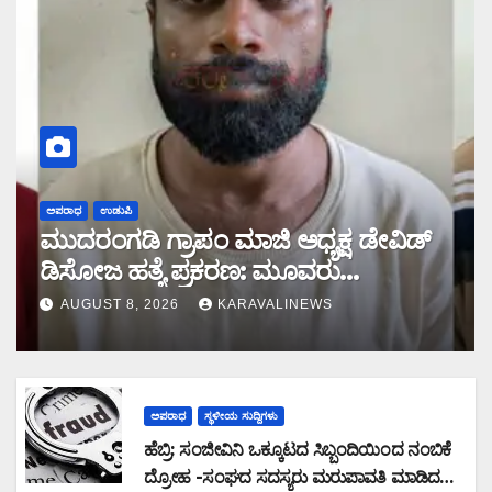
ಅಪರಾಧ
ಉಡುಪಿ
ಮುದರಂಗಡಿ ಗ್ರಾಪಂ ಮಾಜಿ ಅಧ್ಯಕ್ಷ ಡೇವಿಡ್
ಡಿಸೋಜ ಹತ್ಯೆ ಪ್ರಕರಣ: ಮೂವರು
ಆರೋಪಿಗಳ ಬಂಧನ
AUGUST 8, 2026
KARAVALINEWS
ಅಪರಾಧ
ಸ್ಥಳೀಯ ಸುದ್ದಿಗಳು
ಹೆಬ್ರಿ: ಸಂಜೀವಿನಿ ಒಕ್ಕೂಟದ ಸಿಬ್ಬಂದಿಯಿಂದ ನಂಬಿಕೆ
ದ್ರೋಹ -ಸಂಘದ ಸದಸ್ಯರು ಮರುಪಾವತಿ ಮಾಡಿದ