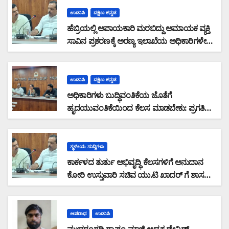
ಉಡುಪಿ
ದಕ್ಷಿಣ ಕನ್ನಡ
ಹೆಬ್ರಿಯಲ್ಲಿ ಅಪಾಯಕಾರಿ ಮರಬಿದ್ದು ಅಮಾಯಕ ವ್ಯಕ್ತಿ
ಸಾವಿನ ಪ್ರಕರಣಕ್ಕೆ ಅರಣ್ಯ ಇಲಾಖೆಯ ಅಧಿಕಾರಿಗಳೇ
ನೇರ ಹೊಣೆ: ಅವರ ವಿರುದ್ಧವೇ FIR ದಾಖಲಿಸಬೇಕು:
ಸಚಿವರ ಪ್ರಗತಿ ಪರಿಶೀಲನಾ ಸಭೆಯಲ್ಲಿ ಶಾಸಕ ಸುನಿಲ್
ಕುಮಾರ್ ಆಕ್ರೋಶ
ಉಡುಪಿ
ದಕ್ಷಿಣ ಕನ್ನಡ
ಅಧಿಕಾರಿಗಳು ಬುದ್ಧಿವಂತಿಕೆಯ ಜೊತೆಗೆ
ಹೃದಯುವಂತಿಕೆಯಿಂದ ಕೆಲಸ ಮಾಡಬೇಕು: ಪ್ರಗತಿ
ಪರಿಶೀಲನಾ ಸಭೆಯಲ್ಲಿ ಅಧಿಕಾರಿಗಳಿಗೆ ಆರೋಗ್ಯ
ಸಚಿವ ಯು.ಟಿ ಖಾದರ್ ಕಿವಿಮಾತು
ಸ್ಥಳೀಯ ಸುದ್ದಿಗಳು
ಕಾರ್ಕಳದ ತುರ್ತು ಅಭಿವೃದ್ಧಿ ಕೆಲಸಗಳಿಗೆ ಅನುದಾನ
ಕೋರಿ ಉಸ್ತುವಾರಿ ಸಚಿವ ಯು.ಟಿ ಖಾದರ್ ಗೆ ಶಾಸಕ
ಸುನಿಲ್‌ ಕುಮಾರ್‌ ಮನವಿ
ಅಪರಾಧ
ಉಡುಪಿ