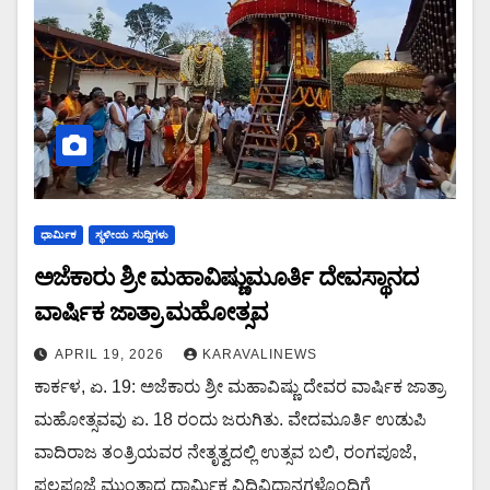
ಧಾರ್ಮಿಕ
ಸ್ಥಳೀಯ ಸುದ್ದಿಗಳು
ಅಜೆಕಾರು ಶ್ರೀ ಮಹಾವಿಷ್ಣುಮೂರ್ತಿ ದೇವಸ್ಥಾನದ
ವಾರ್ಷಿಕ ಜಾತ್ರಾ ಮಹೋತ್ಸವ
APRIL 19, 2026
KARAVALINEWS
ಕಾರ್ಕಳ, ಏ. 19: ಅಜೆಕಾರು ಶ್ರೀ ಮಹಾವಿಷ್ಣು ದೇವರ ವಾರ್ಷಿಕ ಜಾತ್ರಾ
ಮಹೋತ್ಸವವು ಏ. 18 ರಂದು ಜರುಗಿತು. ವೇದಮೂರ್ತಿ ಉಡುಪಿ
ವಾದಿರಾಜ ತಂತ್ರಿಯವರ ನೇತೃತ್ವದಲ್ಲಿ ಉತ್ಸವ ಬಲಿ, ರಂಗಪೂಜೆ,
ಪಲ್ಲಪೂಜೆ ಮುಂತಾದ ಧಾರ್ಮಿಕ ವಿಧಿವಿಧಾನಗಳೊಂದಿಗೆ