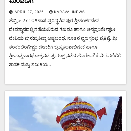
ಮೆರವಣಿಗೆ
APRIL 27, 2026
KARAVALINEWS
ಹೆಬ್ರಿ,ಏ.27 : ಇತಿಹಾಸ ಪ್ರಸಿದ್ಧ ಶಿವಪುರ ಶ್ರೀಶಂಕರದೇವ
ದೇವಸ್ಥಾನದಲ್ಲಿ ನಡೆಯಲಿರುವ ಗಣಪತಿ ಹಾಗೂ ಅನ್ನಪೂರ್ಣೇಶ್ವರೀ
ದೇವಿಯ ಪುನ:ಪ್ರತಿಷ್ಠಾ ಅಷ್ಟಬಂಧ, ನೂತನ ಧ್ವಜಸ್ತಂಭ ಪ್ರತಿಷ್ಠೆ, ಶ್ರೀ
ಶಂಕರಲಿಂಗೇಶ್ವರ ದೇವರಿಗೆ ಬ್ರಹ್ಮಕಲಶಾಭಿಷೇಕ ಹಾಗೂ
ಶ್ರೀಮನ್ಮಹಾರಥೋತ್ಸವದ ಪ್ರಯುಕ್ತ ನಡೆದ ಹೊರೆಕಾಣಿಕೆ ಮೆರವಣಿಗೆಗೆ
ಶಾಸಕ ಮತ್ತು ಸಮಿತಿಯ…