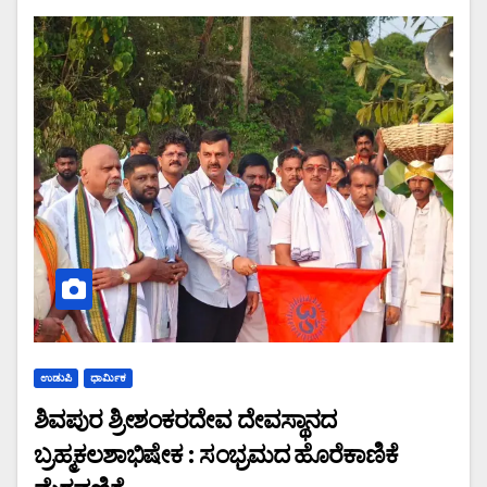
ಉಡುಪಿ
ಧಾರ್ಮಿಕ
ಶಿವಪುರ ಶ್ರೀಶಂಕರದೇವ ದೇವಸ್ಥಾನದ
ಬ್ರಹ್ಮಕಲಶಾಭಿಷೇಕ : ಸಂಭ್ರಮದ ಹೊರೆಕಾಣಿಕೆ