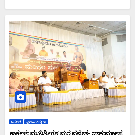
ಧಾರ್ಮಿಕ
ಸ್ಥಳೀಯ ಸುದ್ದಿಗಳು
ಕಾರ್ಕಳ: ಮುನಿಶ್ರೀಗಳ ಪುರ ಪ್ರವೇಶ- ಚಾತುರ್ಮಾಸ