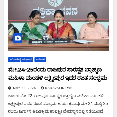
ಕಲೆ-ಸಾಹಿತ್ಯ- ಯಕ್ಷಗಾನ
ಧಾರ್ಮಿಕ
ಮೇ.24-25ರಂದು ರಾಜಪುರ ಸಾರಸ್ವತ ಬ್ರಾಹ್ಮಣ
ಮಹಿಳಾ ಮಂಡಳಿ ಲಕ್ಷ್ಮೀಪುರ ಇದರ ರಜತ ಸಂಭ್ರಮ
MAY 22, 2026
KARAVALINEWS
ಕಾರ್ಕಳ,ಮೇ.22: ರಾಜಪುರ ಸಾರಸ್ವತ ಬ್ರಾಹ್ಮಣ ಮಹಿಳಾ ಮಂಡಳಿ
ಲಕ್ಷ್ಮೀಪುರ ಇದರ ರಜತ ಸಂಭ್ರಮ ಕಾರ್ಯಕ್ರಮವು ಮೇ 24 ಮತ್ತು 25
ರಂದು ಹಿರ್ಗಾನ ಆದಿಶಕ್ತಿ ಮಹಾಲಕ್ಷ್ಮೀ ದೇವಸ್ಥಾನದಲ್ಲಿ ನಡೆಯಲಿದೆ