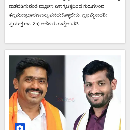
ನಾಶಪಡಿಸುವಂತೆ ಪ್ರಾರ್ಥಿಸಿ ಏಕಾಗ್ರಚಿತ್ತದಿಂದ ಗುರುಗಳಿಂದ
ತಪ್ತಮುದ್ರಾಧಾರಣವನ್ನು ಪಡೆದುಕೊಳ್ಳಬೇಕು. ಪ್ರಥಮೈಕಾದಶೀ
ಪ್ರಯುಕ್ತ (ಜು. 25) ಅಜೆಕಾರು ಗುಡ್ಡೆಅಂಗಡಿ…