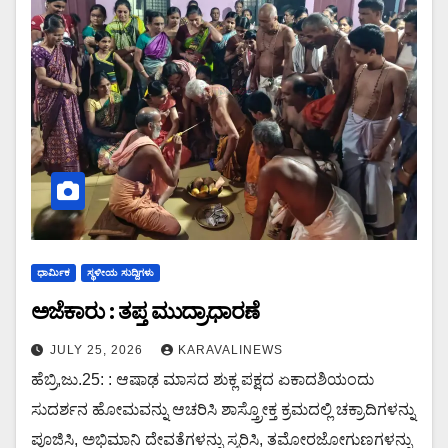
ಧಾರ್ಮಿಕ
ಸ್ಥಳೀಯ ಸುದ್ದಿಗಳು
ಅಜೆಕಾರು : ತಪ್ತ ಮುದ್ರಾಧಾರಣೆ
JULY 25, 2026
KARAVALINEWS
ಹೆಬ್ರಿ,ಜು.25: : ಆಷಾಢ ಮಾಸದ ಶುಕ್ಲ ಪಕ್ಷದ ಏಕಾದಶಿಯಂದು
ಸುದರ್ಶನ ಹೋಮವನ್ನು ಆಚರಿಸಿ ಶಾಸ್ತ್ರೋಕ್ತ ಕ್ರಮದಲ್ಲಿ ಚಕ್ರಾದಿಗಳನ್ನು
ಪೂಜಿಸಿ, ಅಭಿಮಾನಿ ದೇವತೆಗಳನ್ನು ಸ್ಮರಿಸಿ, ತಮೋರಜೋಗುಣಗಳನ್ನು