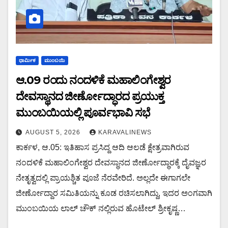
ಧಾರ್ಮಿಕ
ಮುಂಬಯಿ
ಆ.09 ರಂದು ನಂದಳಿಕೆ ಮಹಾಲಿಂಗೇಶ್ವರ
ದೇವಸ್ಥಾನದ ಜೀರ್ಣೋದ್ಧಾರದ ಪ್ರಯುಕ್ತ
ಮುಂಬಯಿಯಲ್ಲಿ ಪೂರ್ವಭಾವಿ ಸಭೆ
AUGUST 5, 2026
KARAVALINEWS
ಕಾರ್ಕಳ, ಆ.05: ಇತಿಹಾಸ ಪ್ರಸಿದ್ದ ಆದಿ ಆಲಡೆ ಕ್ಷೇತ್ರವಾಗಿರುವ
ನಂದಳಿಕೆ ಮಹಾಲಿಂಗೇಶ್ವರ ದೇವಸ್ಥಾನದ ಜೀರ್ಣೋದ್ಧಾರಕ್ಕೆ ದೈವಜ್ಞರ
ನೇತೃತ್ವದಲ್ಲಿ ಪ್ರಾಯಶ್ಚಿತ ಪೂಜೆ ನೆರವೇರಿದೆ. ಅಲ್ಲದೇ ಈಗಾಗಲೇ
ಜೀರ್ಣೋದ್ದಾರ ಸಮಿತಿಯನ್ನು ಕೂಡ ರಚಿಸಲಾಗಿದ್ದು, ಇದರ ಅಂಗವಾಗಿ
ಮುಂಬಯಿಯ ಲಾಲ್ ಚೌಕ್ ನಲ್ಲಿರುವ ಹೊಟೇಲ್ ಶ್ರೀಕೃಷ್ಣ…