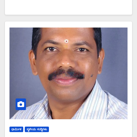
ಧಾರ್ಮಿಕ
ಸ್ಥಳೀಯ ಸುದ್ದಿಗಳು