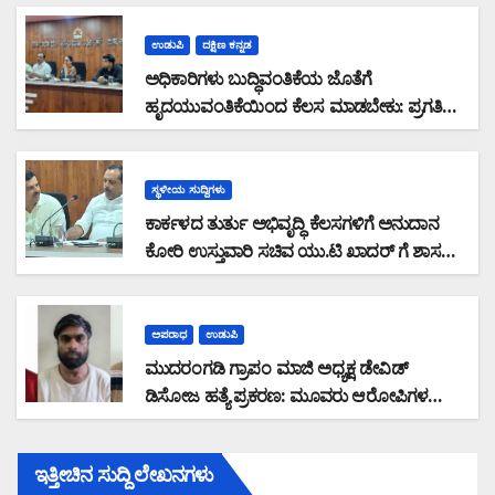
ಸಚಿವರ ಪ್ರಗತಿ ಪರಿಶೀಲನಾ ಸಭೆಯಲ್ಲಿ ಶಾಸಕ ಸುನಿಲ್
ಕುಮಾರ್ ಆಕ್ರೋಶ
ಉಡುಪಿ
ದಕ್ಷಿಣ ಕನ್ನಡ
ಅಧಿಕಾರಿಗಳು ಬುದ್ಧಿವಂತಿಕೆಯ ಜೊತೆಗೆ
ಹೃದಯುವಂತಿಕೆಯಿಂದ ಕೆಲಸ ಮಾಡಬೇಕು: ಪ್ರಗತಿ
ಪರಿಶೀಲನಾ ಸಭೆಯಲ್ಲಿ ಅಧಿಕಾರಿಗಳಿಗೆ ಆರೋಗ್ಯ
ಸಚಿವ ಯು.ಟಿ ಖಾದರ್ ಕಿವಿಮಾತು
ಸ್ಥಳೀಯ ಸುದ್ದಿಗಳು
ಕಾರ್ಕಳದ ತುರ್ತು ಅಭಿವೃದ್ಧಿ ಕೆಲಸಗಳಿಗೆ ಅನುದಾನ
ಕೋರಿ ಉಸ್ತುವಾರಿ ಸಚಿವ ಯು.ಟಿ ಖಾದರ್ ಗೆ ಶಾಸಕ
ಸುನಿಲ್‌ ಕುಮಾರ್‌ ಮನವಿ
ಅಪರಾಧ
ಉಡುಪಿ
ಮುದರಂಗಡಿ ಗ್ರಾಪಂ ಮಾಜಿ ಅಧ್ಯಕ್ಷ ಡೇವಿಡ್
ಡಿಸೋಜ ಹತ್ಯೆ ಪ್ರಕರಣ: ಮೂವರು ಆರೋಪಿಗಳ
ಬಂಧನ
ಇತ್ತೀಚಿನ ಸುದ್ದಿ ಲೇಖನಗಳು