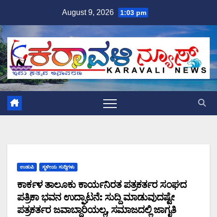
Skip
August 9, 2026
1:03 pm
to
content
ಉಡುಪಿ
ಸ್ಥಳೀಯ ಸುದ್ದಿಗಳು
ಕಾರ್ಕಳ ತಾಲೂಕು ಕಾರ್ಯನಿರತ ಪತ್ರಕರ್ತರ ಸಂಘದ
ಪತ್ರಿಕಾ ಭವನ ಉದ್ಘಾಟನೆ: ಸುದ್ದಿ ಮಾಡುವುದಷ್ಟೇ
ಪತ್ರಕರ್ತರ ಜವಾಬ್ದಾರಿಯಲ್ಲ, ಸಮಾಜದಲ್ಲಿ ಜಾಗೃತಿ