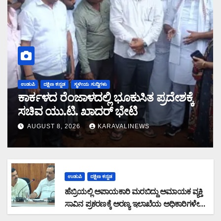
ಉಡುಪಿ
ದಕ್ಷಿಣ ಕನ್ನಡ
ಸ್ಥಳೀಯ ಸುದ್ದಿಗಳು
ಕಾರ್ಕಳದ ರೆಂಜಾಳದಲ್ಲಿ ಭೂಕುಸಿತ ಪ್ರದೇಶಕ್ಕೆ
ಸಚಿವ ಯು.ಟಿ. ಖಾದರ್ ಭೇಟಿ
AUGUST 8, 2026
KARAVALINEWS
ಉಡುಪಿ
ದಕ್ಷಿಣ ಕನ್ನಡ
ಹೆಬ್ರಿಯಲ್ಲಿ ಅಪಾಯಕಾರಿ ಮರಬಿದ್ದು ಅಮಾಯಕ ವ್ಯಕ್ತಿ
ಸಾವಿನ ಪ್ರಕರಣಕ್ಕೆ ಅರಣ್ಯ ಇಲಾಖೆಯ ಅಧಿಕಾರಿಗಳೇ
ನೇರ ಹೊಣೆ: ಅವರ ವಿರುದ್ಧವೇ FIR ದಾಖಲಿಸಬೇಕು: