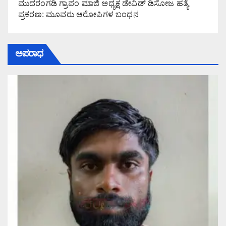
ಮುದರಂಗಡಿ ಗ್ರಾಪಂ ಮಾಜಿ ಅಧ್ಯಕ್ಷ ಡೇವಿಡ್ ಡಿಸೋಜ ಹತ್ಯೆ
ಪ್ರಕರಣ: ಮೂವರು ಆರೋಪಿಗಳ ಬಂಧನ
ಅಪರಾಧ