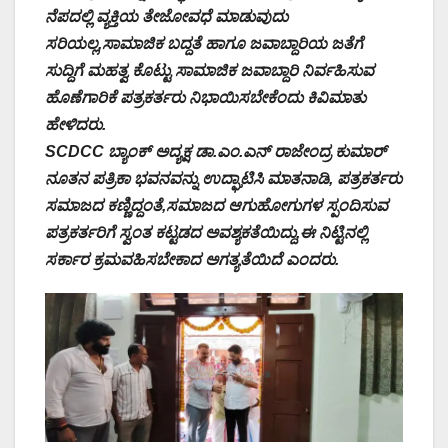
ನೆಪದಲ್ಲಿ ವ್ಯಕ್ತಿಯ ತೇಜೋವಧೆ ಮಾಡುವುದು
ಸರಿಯಲ್ಲ,ಸಾಮಾಜಿಕ ಬದ್ದತೆ ಹಾಗೂ ಜವಾಬ್ದಾರಿಯ ಜತೆಗೆ
ಸುದ್ದಿಗೆ ಮಹತ್ವ ಕೊಟ್ಟು ಸಾಮಾಜಿಕ ಜವಾಬ್ದಾರಿ ನಿರ್ವಹಿಸುವ
ಹೊಣೆಗಾರಿಕೆ ಪತ್ರಕರ್ತರು ನಿಭಾಯಿಸಬೇಕೆಂದು ಕಿವಿಮಾತು
ಹೇಳಿದರು.
SCDCC ಬ್ಯಾಂಕ್ ಅದ್ಯಕ್ಷ ಡಾ.ಎಂ.ಎನ್ ರಾಜೇಂದ್ರ ಕುಮಾರ್
ನೂತನ ಪತ್ರಿಕಾ ಭವನವನ್ನು ಉದ್ಘಾಟಿಸಿ ಮಾತನಾಡಿ, ಪತ್ರಕರ್ತರು
ಸಮಾಜದ ಕಣ್ಣಿದ್ದಂತೆ,ಸಮಾಜದ ಆಗುಹೋಗುಗಳ ಸ್ಪಂದಿಸುವ
ಪತ್ರಕರ್ತರಿಗೆ ಸ್ವಂತ ಕಟ್ಟಡದ ಅವಶ್ಯಕತೆಯಿದ್ದು,ಈ ನಿಟ್ಟಿನಲ್ಲಿ
ಸರ್ಕಾರ ಕ್ರಮವಹಿಸಬೇಕಾದ ಅಗತ್ಯತೆಯಿದೆ ಎಂದರು.