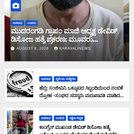
ಅಪರಾಧ
ಉಡುಪಿ
ಮುದರಂಗಡಿ ಗ್ರಾಪಂ ಮಾಜಿ ಅಧ್ಯಕ್ಷ ಡೇವಿಡ್
ಡಿಸೋಜ ಹತ್ಯೆ ಪ್ರಕರಣ: ಮೂವರು
ಆರೋಪಿಗಳ ಬಂಧನ
AUGUST 8, 2026
KARAVALINEWS
ಅಪರಾಧ
ಸ್ಥಳೀಯ ಸುದ್ದಿಗಳು
ಹೆಬ್ರಿ: ಸಂಜೀವಿನಿ ಒಕ್ಕೂಟದ ಸಿಬ್ಬಂದಿಯಿಂದ ನಂಬಿಕೆ
ದ್ರೋಹ -ಸಂಘದ ಸದಸ್ಯರು ಮರುಪಾವತಿ ಮಾಡಿದ
ಸಾಲ ಜಮಾ ಮಾಡದೆ 28,19,489 ರೂ. ವಂಚನೆ
ಅಪರಾಧ
ಉಡುಪಿ
ದಕ್ಷಿಣ ಕನ್ನಡ
ಕಾಂಗ್ರೆಸ್ ಮುಖಂಡ ಡೇವಿಡ್ ಡಿಸೋಜ ಹತ್ಯೆ