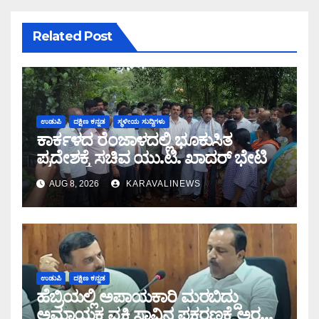
Related Post
ಉಡುಪಿ
ದಕ್ಷಿಣ ಕನ್ನಡ
ಸ್ಥಳೀಯ ಸುದ್ದಿಗಳು
ಕಾರ್ಕಳದ ರೆಂಜಾಳದಲ್ಲಿ ಭೂಕುಸಿತ
ಪ್ರದೇಶಕ್ಕೆ ಸಚಿವ ಯು.ಟಿ. ಖಾದರ್ ಭೇಟಿ
AUG 8, 2026
KARAVALINEWS
ಉಡುಪಿ
ದಕ್ಷಿಣ ಕನ್ನಡ
ಹೆಬ್ರಿಯಲ್ಲಿ ಅಪಾಯಕಾರಿ ಮರಬಿದ್ದು
ಅಮಾಯಕ ವ್ಯಕ್ತಿ ಸಾವಿನ ಪ್ರಕರಣಕ್ಕೆ ಅರಣ್ಯ