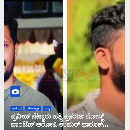
ಅಪರಾಧ
ದಕ್ಷಿಣ ಕನ್ನಡ
ರಾಜ್ಯ
ಪ್ರವೀಣ್ ನೆಟ್ಟಾರು ಹತ್ಯೆ ಪ್ರಕರಣ: ಮೋಸ್ಟ್
ವಾಂಟೆಡ್ ಆರೋಪಿ ಉಮರ್ ಫಾರೂಕ್