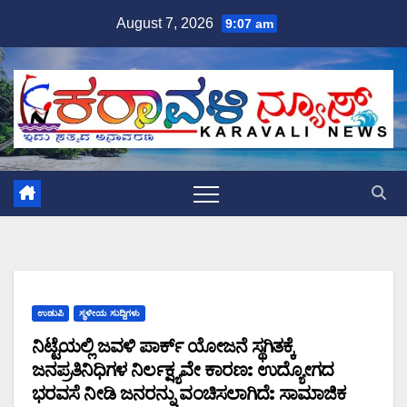
Skip
August 7, 2026
9:07 am
to
content
ಉಡುಪಿ
ಸ್ಥಳೀಯ ಸುದ್ದಿಗಳು
ನಿಟ್ಟೆಯಲ್ಲಿ ಜವಳಿ ಪಾರ್ಕ್ ಯೋಜನೆ ಸ್ಥಗಿತಕ್ಕೆ
ಜನಪ್ರತಿನಿಧಿಗಳ ನಿರ್ಲಕ್ಷ್ಯವೇ ಕಾರಣ: ಉದ್ಯೋಗದ
ಭರವಸೆ ನೀಡಿ ಜನರನ್ನು ವಂಚಿಸಲಾಗಿದೆ: ಸಾಮಾಜಿಕ