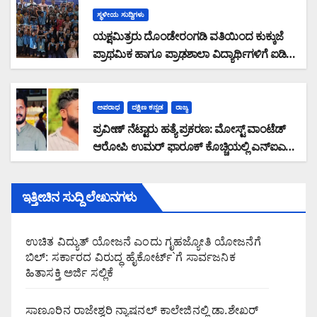
ಸ್ಥಳೀಯ ಸುದ್ದಿಗಳು
ಯಕ್ಷಮಿತ್ರರು ದೊಂಡೇರಂಗಡಿ ವತಿಯಿಂದ ಕುಕ್ಕುಜೆ
ಪ್ರಾಥಮಿಕ ಹಾಗೂ ಪ್ರಾಢಶಾಲಾ ವಿದ್ಯಾರ್ಥಿಗಳಿಗೆ ಐಡಿ
ಹಾಗೂ ಬೆಲ್ಟ್ ವಿತರಣೆ
ಅಪರಾಧ
ದಕ್ಷಿಣ ಕನ್ನಡ
ರಾಜ್ಯ
ಪ್ರವೀಣ್ ನೆಟ್ಟಾರು ಹತ್ಯೆ ಪ್ರಕರಣ: ಮೋಸ್ಟ್ ವಾಂಟೆಡ್
ಆರೋಪಿ ಉಮರ್ ಫಾರೂಕ್ ಕೊಚ್ಚಿಯಲ್ಲಿ ಎನ್‌ಐಎ
ವಶಕ್ಕೆ
ಇತ್ತೀಚಿನ ಸುದ್ದಿ ಲೇಖನಗಳು
ಉಚಿತ ವಿದ್ಯುತ್ ಯೋಜನೆ ಎಂದು ಗೃಹಜ್ಯೋತಿ ಯೋಜನೆಗೆ
ಬಿಲ್: ಸರ್ಕಾರದ ವಿರುದ್ಧ ಹೈಕೋರ್ಟ್`ಗೆ ಸಾರ್ವಜನಿಕ
ಹಿತಾಸಕ್ತಿ ಅರ್ಜಿ ಸಲ್ಲಿಕೆ
ಸಾಣೂರಿನ ರಾಜೇಶ್ವರಿ ನ್ಯಾಷನಲ್ ಕಾಲೇಜಿನಲ್ಲಿ ಡಾ.ಶೇಖರ್