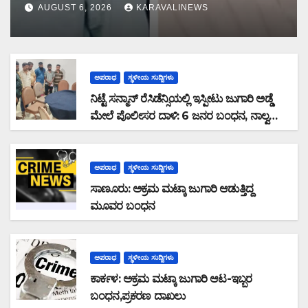
ಕೊಚ್ಚಿಯಲ್ಲಿ ಎನ್‌ಐಎ ವಶಕ್ಕೆ
AUGUST 6, 2026
KARAVALINEWS
ಅಪರಾಧ
ಸ್ಥಳೀಯ ಸುದ್ದಿಗಳು
ನಿಟ್ಟೆ ಸನ್ಮಾನ್ ರೆಸಿಡೆನ್ಸಿಯಲ್ಲಿ ಇಸ್ಪೀಟು ಜುಗಾರಿ ಅಡ್ಡೆ
ಮೇಲೆ ಪೊಲೀಸರ ದಾಳಿ: 6 ಜನರ ಬಂಧನ, ನಾಲ್ವರು
ಪರಾರಿ: ನಗದು ಹಾಗೂ ಮೊಬೈಲ್ ವಶ
ಅಪರಾಧ
ಸ್ಥಳೀಯ ಸುದ್ದಿಗಳು
ಸಾಣೂರು: ಅಕ್ರಮ ಮಟ್ಕಾ ಜುಗಾರಿ ಆಡುತ್ತಿದ್ದ
ಮೂವರ ಬಂಧನ
ಅಪರಾಧ
ಸ್ಥಳೀಯ ಸುದ್ದಿಗಳು
ಕಾರ್ಕಳ: ಅಕ್ರಮ ಮಟ್ಕಾ ಜುಗಾರಿ ಆಟ-ಇಬ್ಬರ
ಬಂಧನ,ಪ್ರಕರಣ ದಾಖಲು