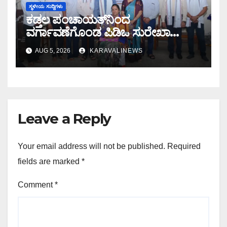
ಸ್ಥಳೀಯ ಸುದ್ದಿಗಳು
ಕಡ್ತಲ ಪಂಚಾಯತ್‌ನಿಂದ
ವರ್ಗಾವಣೆಗೊಂಡ ಪಿಡಿಒ ಸುರೇಖಾ
ಅವರಿಗೆ ಬೀಳ್ಕೊಡುಗೆ ಸಮಾರಂಭ
AUG 5, 2026
KARAVALINEWS
Leave a Reply
Your email address will not be published.
Required
fields are marked
*
Comment
*