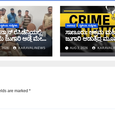
ಸ್ಥಳೀಯ ಸುದ್ದಿಗಳು
ಅಪರಾಧ
ಸ್ಥಳೀಯ ಸುದ್ದಿಗಳು
ಸನ್ಮಾನ್ ರೆಸಿಡೆನ್ಸಿಯಲ್ಲಿ
ಸಾಣೂರು: ಅಕ್ರಮ ಮಟ್
ಟು ಜುಗಾರಿ ಅಡ್ಡೆ ಮೇಲೆ
ಜುಗಾರಿ ಆಡುತ್ತಿದ್ದ ಮ
ಸರ ದಾಳಿ: 6 ಜನರ
ಬಂಧನ
, 2026
KARAVALINEWS
AUG 3, 2026
KARAVAL
 ನಾಲ್ವರು ಪರಾರಿ:
 ಹಾಗೂ ಮೊಬೈಲ್ ವಶ
elds are marked
*