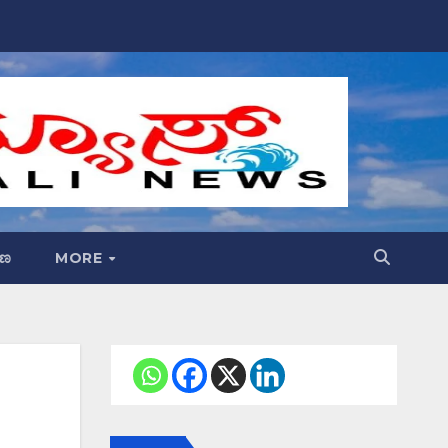
್ಷಣ
MORE