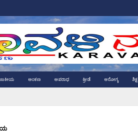
ಾಜಕೀಯ
ಅಂಕಣ
ಅಪರಾಧ
ಕ್ರೀಡೆ
ಆರೋಗ್ಯ
ಶಿಕ
ಗಾಯ