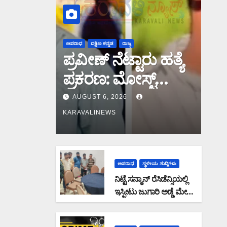
ಅಪರಾಧ
ದಕ್ಷಿಣ ಕನ್ನಡ
ರಾಜ್ಯ
ಪ್ರವೀಣ್ ನೆಟ್ಟಾರು ಹತ್ಯೆ
ಪ್ರಕರಣ: ಮೋಸ್ಟ್
ವಾಂಟೆಡ್ ಆರೋಪಿ
AUGUST 6, 2026
ಉಮರ್ ಫಾರೂಕ್
KARAVALINEWS
ಕೊಚ್ಚಿಯಲ್ಲಿ ಎನ್‌ಐಎ
ವಶಕ್ಕೆ
ಅಪರಾಧ
ಸ್ಥಳೀಯ ಸುದ್ದಿಗಳು
ನಿಟ್ಟೆ ಸನ್ಮಾನ್ ರೆಸಿಡೆನ್ಸಿಯಲ್ಲಿ
ಇಸ್ಪೀಟು ಜುಗಾರಿ ಅಡ್ಡೆ ಮೇಲೆ
ಪೊಲೀಸರ ದಾಳಿ: 6 ಜನರ
ಬಂಧನ, ನಾಲ್ವರು ಪರಾರಿ: