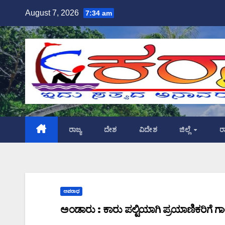
Skip
August 7, 2026
7:34 am
to
content
ರಾಜ್ಯ
ದೇಶ
ವಿದೇಶ
ಜಿಲ್ಲೆ
ರ
ಅಪರಾಧ
ಅಂಡಾರು : ಕಾರು ಪಲ್ಟಿಯಾಗಿ ಪ್ರಯಾಣಿಕರಿಗೆ 