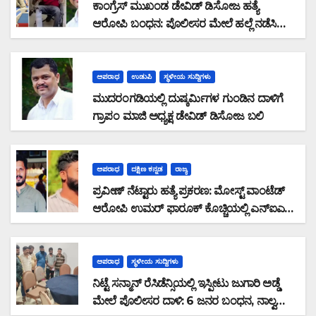
ಕಾಂಗ್ರೆಸ್ ಮುಖಂಡ ಡೇವಿಡ್ ಡಿಸೋಜ ಹತ್ಯೆ
ಆರೋಪಿ ಬಂಧನ: ಪೊಲೀಸರ ಮೇಲೆ ಹಲ್ಲೆ ನಡೆಸಿ
ಪರಾರಿಯಾಗುತ್ತಿದ್ದ ಆರೋಪಿ ಕಾಲಿಗೆ ಫೈರಿಂಗ್
ಅಪರಾಧ
ಉಡುಪಿ
ಸ್ಥಳೀಯ ಸುದ್ದಿಗಳು
ಮುದರಂಗಡಿಯಲ್ಲಿ ದುಷ್ಕರ್ಮಿಗಳ ಗುಂಡಿನ ದಾಳಿಗೆ
ಗ್ರಾಪಂ ಮಾಜಿ ಅಧ್ಯಕ್ಷ ಡೇವಿಡ್ ಡಿಸೋಜ ಬಲಿ
ಅಪರಾಧ
ದಕ್ಷಿಣ ಕನ್ನಡ
ರಾಜ್ಯ
ಪ್ರವೀಣ್ ನೆಟ್ಟಾರು ಹತ್ಯೆ ಪ್ರಕರಣ: ಮೋಸ್ಟ್ ವಾಂಟೆಡ್
ಆರೋಪಿ ಉಮರ್ ಫಾರೂಕ್ ಕೊಚ್ಚಿಯಲ್ಲಿ ಎನ್‌ಐಎ
ವಶಕ್ಕೆ
ಅಪರಾಧ
ಸ್ಥಳೀಯ ಸುದ್ದಿಗಳು
ನಿಟ್ಟೆ ಸನ್ಮಾನ್ ರೆಸಿಡೆನ್ಸಿಯಲ್ಲಿ ಇಸ್ಪೀಟು ಜುಗಾರಿ ಅಡ್ಡೆ
ಮೇಲೆ ಪೊಲೀಸರ ದಾಳಿ: 6 ಜನರ ಬಂಧನ, ನಾಲ್ವರು