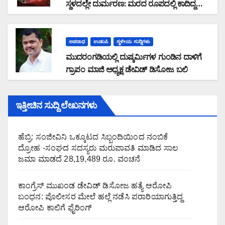
ಸ್ಥಳದಲ್ಲೇ ದುರ್ಮರಣ: ಮರದ ರೂಪದಲ್ಲಿ ಕಾದಿದ್ದ
ಜವರಾಯ
ಅಪರಾಧ
ಉಡುಪಿ
ಸ್ಥಳೀಯ ಸುದ್ದಿಗಳು
ಮುದರಂಗಡಿಯಲ್ಲಿ ದುಷ್ಕರ್ಮಿಗಳ ಗುಂಡಿನ ದಾಳಿಗೆ
ಗ್ರಾಪಂ ಮಾಜಿ ಅಧ್ಯಕ್ಷ ಡೇವಿಡ್ ಡಿಸೋಜ ಬಲಿ
ಇತ್ತೀಚಿನ ಸುದ್ದಿ ಲೇಖನಗಳು
ಹೆಬ್ರಿ: ಸಂಜೀವಿನಿ ಒಕ್ಕೂಟದ ಸಿಬ್ಬಂದಿಯಿಂದ ನಂಬಿಕೆ
ದ್ರೋಹ -ಸಂಘದ ಸದಸ್ಯರು ಮರುಪಾವತಿ ಮಾಡಿದ ಸಾಲ
ಜಮಾ ಮಾಡದೆ 28,19,489 ರೂ. ವಂಚನೆ
ಕಾಂಗ್ರೆಸ್ ಮುಖಂಡ ಡೇವಿಡ್ ಡಿಸೋಜ ಹತ್ಯೆ ಆರೋಪಿ
ಬಂಧನ: ಪೊಲೀಸರ ಮೇಲೆ ಹಲ್ಲೆ ನಡೆಸಿ ಪರಾರಿಯಾಗುತ್ತಿದ್ದ
ಆರೋಪಿ ಕಾಲಿಗೆ ಫೈರಿಂಗ್