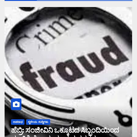
ಅಪರಾಧ
ಸ್ಥಳೀಯ ಸುದ್ದಿಗಳು
ಹೆಬ್ರಿ: ಸಂಜೀವಿನಿ ಒಕ್ಕೂಟದ ಸಿಬ್ಬಂದಿಯಿಂದ