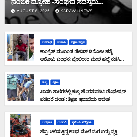
ನಂಬಿಕೆ ದ್ರೋಹ -ಸಂಘದ ಸದಸ್ಯರು
ಮರುಪಾವತಿ ಮಾಡಿದ ಸಾಲ ಜಮಾ ಮಾಡದೆ
AUGUST 8, 2026
KARAVALINEWS
28,19,489 ರೂ. ವಂಚನೆ
ಅಪರಾಧ
ಉಡುಪಿ
ದಕ್ಷಿಣ ಕನ್ನಡ
ಕಾಂಗ್ರೆಸ್ ಮುಖಂಡ ಡೇವಿಡ್ ಡಿಸೋಜ ಹತ್ಯೆ
ಆರೋಪಿ ಬಂಧನ: ಪೊಲೀಸರ ಮೇಲೆ ಹಲ್ಲೆ ನಡೆಸಿ
ಪರಾರಿಯಾಗುತ್ತಿದ್ದ ಆರೋಪಿ ಕಾಲಿಗೆ ಫೈರಿಂಗ್
ರಾಜ್ಯ
ಶಿಕ್ಷಣ
ಖಾಸಗಿ ಶಾಲೆಗಳಲ್ಲಿ ಶುಲ್ಕ ಹೊರತುಪಡಿಸಿ ಡೊನೇಷನ್
ಪಡೆದರೆ ದಂಡ : ಶಿಕ್ಷಣ ಇಲಾಖೆಯ ಆದೇಶ
ಅಪಘಾತ
ಉಡುಪಿ
ಸ್ಥಳೀಯ ಸುದ್ದಿಗಳು
ಹೆಬ್ರಿ: ಚಲಿಸುತ್ತಿದ್ದ ಕಾರಿನ ಮೇಲೆ ಮರ ಬಿದ್ದು ವ್ಯಕ್ತಿ