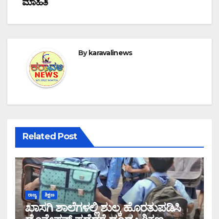
ಮಾಹಿತಿ
By
karavalinews
Related Post
ರಾಜ್ಯ
ಶಿಕ್ಷಣ
ಖಾಸಗಿ ಶಾಲೆಗಳಲ್ಲಿ ಶುಲ್ಕ ಹೊರತುಪಡಿಸಿ