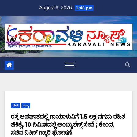
Skip
August 8, 2026
1:46 pm
to
content
ದೇಶ
ರಾಜ್ಯ
ರಸ್ತೆ ಅಪಘಾತದಲ್ಲಿ ಗಾಯಾಳುವಿಗೆ 1.5 ಲಕ್ಷ ನಗದು ರಹಿತ
ಚಿಕಿತ್ಸೆ, 10 ನಿಮಿಷದಲ್ಲಿ ಆಂಬ್ಯುಲೆನ್ಸ್ ಸೇವೆ ; ಕೇಂದ್ರ
ಸಚಿವ ನಿತಿನ್ ಗಡ್ಕರಿ ಘೋಷಣೆ