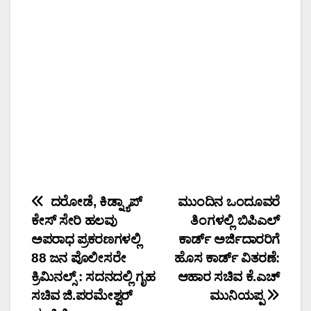
Post
ದರೋಡೆ, ಕಿಡ್ನ್ಯಾಪ್
ಮುಂದಿನ ಒಂದೂವರೆ
ಕೇಸ್ ಸೇರಿ ಹಲವು
ತಿಂಗಳಲ್ಲಿ ಬಿಪಿಎಲ್
navigation
ಅಪರಾಧ ಪ್ರಕರಣಗಳಲ್ಲಿ
ಕಾರ್ಡ್ ಅರ್ಜಿದಾರರಿಗೆ
88 ಜನ ಪೊಲೀಸರೇ
ಹೊಸ ಕಾರ್ಡ್ ವಿತರಣೆ:
ಕ್ರಿಮಿನಲ್ಸ್ : ಸದನದಲ್ಲಿ ಗೃಹ
ಆಹಾರ ಸಚಿವ ಕೆ.ಎಚ್
ಸಚಿವ ಜಿ.ಪರಮೇಶ್ವರ್
ಮುನಿಯಪ್ಪ