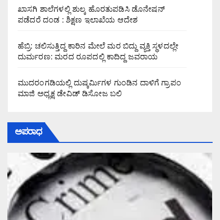
ಖಾಸಗಿ ಶಾಲೆಗಳಲ್ಲಿ ಶುಲ್ಕ ಹೊರತುಪಡಿಸಿ ಡೊನೇಷನ್
ಪಡೆದರೆ ದಂಡ : ಶಿಕ್ಷಣ ಇಲಾಖೆಯ ಆದೇಶ
ಹೆಬ್ರಿ: ಚಲಿಸುತ್ತಿದ್ದ ಕಾರಿನ ಮೇಲೆ ಮರ ಬಿದ್ದು ವ್ಯಕ್ತಿ ಸ್ಥಳದಲ್ಲೇ
ದುರ್ಮರಣ: ಮರದ ರೂಪದಲ್ಲಿ ಕಾದಿದ್ದ ಜವರಾಯ
ಮುದರಂಗಡಿಯಲ್ಲಿ ದುಷ್ಕರ್ಮಿಗಳ ಗುಂಡಿನ ದಾಳಿಗೆ ಗ್ರಾಪಂ
ಮಾಜಿ ಅಧ್ಯಕ್ಷ ಡೇವಿಡ್ ಡಿಸೋಜ ಬಲಿ
ಅಪರಾಧ