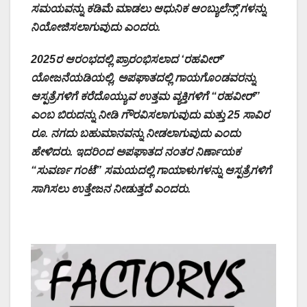
ಸಮಯವನ್ನು ಕಡಿಮೆ ಮಾಡಲು ಆಧುನಿಕ ಆಂಬ್ಯುಲೆನ್ಸ್’ಗಳನ್ನು
ನಿಯೋಜಿಸಲಾಗುವುದು ಎಂದರು.
2025ರ ಆರಂಭದಲ್ಲಿ ಪ್ರಾರಂಭಿಸಲಾದ ‘ರಹವೀರ್’
ಯೋಜನೆಯಡಿಯಲ್ಲಿ, ಅಪಘಾತದಲ್ಲಿ ಗಾಯಗೊಂಡವರನ್ನು
ಆಸ್ಪತ್ರೆಗಳಿಗೆ ಕರೆದೊಯ್ಯುವ ಉತ್ತಮ ವ್ಯಕ್ತಿಗಳಿಗೆ “ರಹವೀರ್”
ಎಂಬ ಬಿರುದನ್ನು ನೀಡಿ ಗೌರವಿಸಲಾಗುವುದು ಮತ್ತು 25 ಸಾವಿರ
ರೂ. ನಗದು ಬಹುಮಾನವನ್ನು ನೀಡಲಾಗುವುದು ಎಂದು
ಹೇಳಿದರು. ಇದರಿಂದ ಅಪಘಾತದ ನಂತರ ನಿರ್ಣಾಯಕ
“ಸುವರ್ಣ ಗಂಟೆ” ಸಮಯದಲ್ಲಿ ಗಾಯಾಳುಗಳನ್ನು ಆಸ್ಪತ್ರೆಗಳಿಗೆ
ಸಾಗಿಸಲು ಉತ್ತೇಜನ ನೀಡುತ್ತದೆ ಎಂದರು.