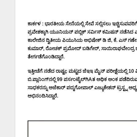
ಕಾರ್ಕಳ : ಭಾರತೀಯ ಸೇನೆಯಲ್ಲಿ ಸೇವೆ ಸಲ್ಲಿಸಲು ಇಚ್ಚಿಸುವವರಿಗೆ
ಪ್ರವೇಶಕ್ಕಾಗಿ ಯೂನಿಯನ್ ಪಬ್ಲಿಕ್ ಸರ್ವಿಸ್ ಕಮಿಷನ್ ನಡೆಸಿದ 
ಕಾಲೇಜಿನ ದ್ವಿತೀಯ ಪಿಯುಸಿಯ ಅಭಿಷೇಕ್ ಡಿ ಜಿ, ಕೆ. ಎಸ್ ಗಣೇ
ಕುಮಾರ್, ರೋಚಕ್ ಪ್ರಮೋದ್ ಬಡಿಗೇರ್, ಸಾಯಿರಾಘವೇಂದ್ರ ಬಿ.ಎ
ತೇರ್ಗಡೆಗೊಂಡಿದ್ದಾರೆ.
ಇತ್ತೀಚೆಗೆ ನಡೆದ ರಾಷ್ಟç ಮಟ್ಟದ ಜೆಇಇ ಮೈನ್ ಪರೀಕ್ಷೆಯಲ್ಲಿ 10 ವಿದ್ಯಾ
ಬಿ.ಪ್ಲಾನಿಂಗ್‌ನಲ್ಲಿ 99 ಪರ್ಸಂಟೈಲ್‌ಗಿAತ ಅಧಿಕ ಅಂಕ ಪಡೆದಿರುವು
ಸಾಧಕರನ್ನು ಅಜೆಕಾರ್ ಪದ್ಮಗೋಪಾಲ್ ಎಜ್ಯುಕೇಶನ್ ಟ್ರಸ್ಟ್ನ ಅ
ಅಭಿನಂದಿಸಿದ್ದಾರೆ.