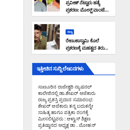
ಪ್ರವೀಣ್ ನೆಟ್ಟಾರು ಹತ್ಯೆ
ಪ್ರಕರಣ: ಮೋಸ್ಟ್ ವಾಂಟೆಡ್
ಆರೋಪಿ ಉಮರ್ ಫಾರೂಕ್
ಕೊಚ್ಚಿಯಲ್ಲಿ ಎನ್‌ಐಎ ವಶಕ್ಕೆ
ರಾಜ್ಯ
ರೇಣುಕಾಸ್ವಾಮಿ ಕೊಲೆ
ಪ್ರಕರಣಕ್ಕೆ ಮಹತ್ವದ ತಿರುವು :
ಮಾಫಿ ಸಾಕ್ಷಿಯನ್ನಾಗಿ
ಪರಿಗಣಿಸುವಂತೆ ಕೋರಿ
ಇತ್ತೀಚಿನ ಸುದ್ದಿ ಲೇಖನಗಳು
ಅರ್ಜಿ ಸಲ್ಲಿಸಿದ ಆರೋಪಿ
ಪ್ರದೋಶ್: ನಟ ದರ್ಶನ್ ಗೆ
ಉರುಳಾಗುತ್ತಾ ಪ್ರಕರಣ?
ಸಾಣೂರಿನ ರಾಜೇಶ್ವರಿ ನ್ಯಾಷನಲ್
ಕಾಲೇಜಿನಲ್ಲಿ ಡಾ.ಶೇಖರ್ ಅಜೆಕಾರು
ರಾಜ್ಯ ಪ್ರಶಸ್ತಿ ಪ್ರದಾನ ಸಮಾರಂಭ:
ಶೇಖರ್ ಅಜೆಕಾರು ತನ್ನ ಬದುಕನ್ನೇ
ಸಾಹಿತ್ಯ ಹಾಗೂ ಪತ್ರಿಕಾ ರಂಗಕ್ಕೆ
ಮೀಸಲಿಟ್ಟವರು : ಆಳ್ವಾಸ್ ಶಿಕ್ಷಣ
ಪ್ರತಿಷ್ಠಾನದ ಅಧ್ಯಕ್ಷ ಡಾ . ಮೋಹನ್