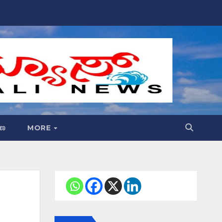
್ಷಣ
MORE