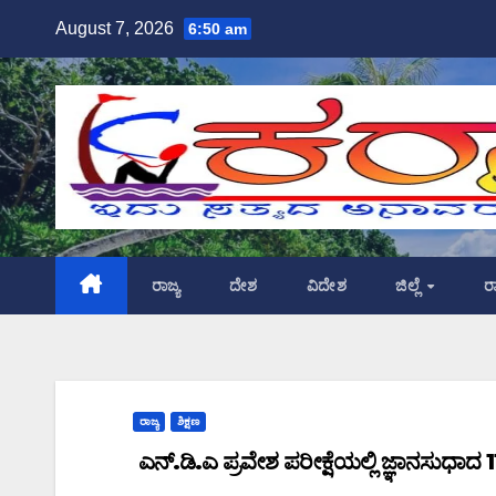
Skip
August 7, 2026
6:50 am
to
content
ರಾಜ್ಯ
ದೇಶ
ವಿದೇಶ
ಜಿಲ್ಲೆ
ರ
ರಾಜ್ಯ
ಶಿಕ್ಷಣ
ಎನ್.ಡಿ.ಎ ಪ್ರವೇಶ ಪರೀಕ್ಷೆಯಲ್ಲಿ ಜ್ಞಾನಸುಧಾದ 11 