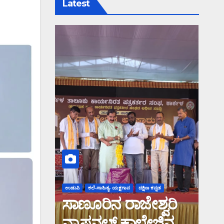
Latest
ಉಡುಪಿ
ಕಲೆ-ಸಾಹಿತ್ಯ- ಯಕ್ಷಗಾನ
ದಕ್ಷಿಣ ಕನ್ನಡ
ಸಾಣೂರಿನ ರಾಜೇಶ್ವರಿ
ನ್ಯಾಷನಲ್ ಕಾಲೇಜಿನಲ್ಲಿ