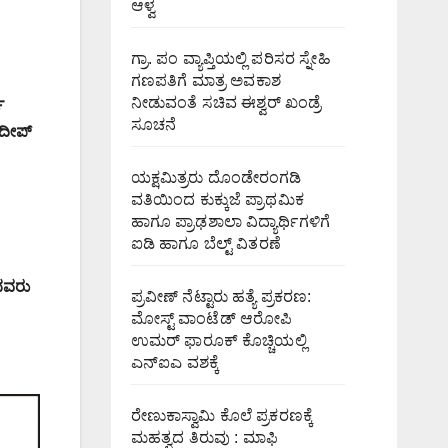
ಆಳ್ವ
ಗ್ರಾ. ಪಂ ವ್ಯಾಪ್ತಿಯಲ್ಲಿ ಪರಿಸರ ಸ್ನೇಹಿ
ಗಣಪತಿಗೆ ಮಾತ್ರ ಅವಕಾಶ
ನೀಡುವಂತೆ ಸಚಿವ ಈಶ್ವರ್ ಖಂಡ್ರೆ
ವ
ಸೂಚನೆ
ುದೀಪ್
ಯಕ್ಷಮಿತ್ರರು ದೊಂಡೇರಂಗಡಿ
ವತಿಯಿಂದ ಕುಕ್ಕುಜೆ ಪ್ರಾಥಮಿಕ
ಹಾಗೂ ಪ್ರಾಢಶಾಲಾ ವಿದ್ಯಾರ್ಥಿಗಳಿಗೆ
ಐಡಿ ಹಾಗೂ ಬೆಲ್ಟ್ ವಿತರಣೆ
ದದವರು
ಪ್ರವೀಣ್ ನೆಟ್ಟಾರು ಹತ್ಯೆ ಪ್ರಕರಣ:
ಮೋಸ್ಟ್ ವಾಂಟೆಡ್ ಆರೋಪಿ
ಉಮರ್ ಫಾರೂಕ್ ಕೊಚ್ಚಿಯಲ್ಲಿ
ಎನ್‌ಐಎ ವಶಕ್ಕೆ
ರೇಣುಕಾಸ್ವಾಮಿ ಕೊಲೆ ಪ್ರಕರಣಕ್ಕೆ
ಮಹತ್ವದ ತಿರುವು : ಮಾಫಿ