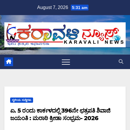
Skip
August 7, 2026
5:31 am
to
content
ಸ್ಥಳೀಯ ಸುದ್ದಿಗಳು
ಏ. 5 ರಂದು ಕಾರ್ಕಳದಲ್ಲಿ 396ನೇ ಛತ್ರಪತಿ ಶಿವಾಜಿ
ಜಯಂತಿ : ಮರಾಠಿ ಕ್ರೀಡಾ ಸಂಭ್ರಮ- 2026