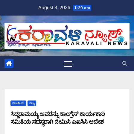
Skip
August 8, 2026
1:20 am
to
content
ರಾಜಕೀಯ
ರಾಜ್ಯ
ಸಿದ್ದರಾಮಯ್ಯ ಅವರನ್ನು ಕಾಂಗ್ರೆಸ್ ಕಾರ್ಯಕಾರಿ
ಸಮಿತಿಯ ಸದಸ್ಯರಾಗಿ ನೇಮಿಸಿ ಎಐಸಿಸಿ ಆದೇಶ