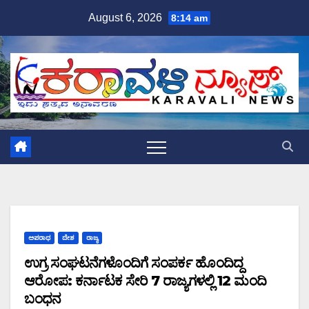
Skip
August 6, 2026
8:14 am
to
content
ಅಪರಾಧ
ದೇಶ
ರಾಜ್ಯ
ಉಗ್ರ ಸಂಘಟನೆಗಳೊಂದಿಗೆ ಸಂಪರ್ಕ ಹೊಂದಿದ್ದ
ಆರೋಪ: ಕರ್ನಾಟಕ ಸೇರಿ 7 ರಾಜ್ಯಗಳಲ್ಲಿ 12 ಮಂದಿ
ಬಂಧನ