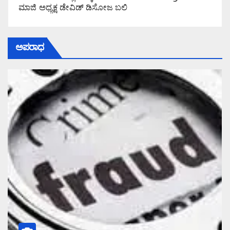
ಮಾಜಿ ಅಧ್ಯಕ್ಷ ಡೇವಿಡ್ ಡಿಸೋಜ ಬಲಿ
ಅಪರಾಧ