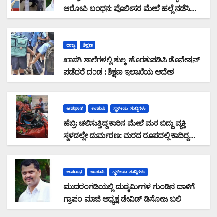
ಆರೋಪಿ ಬಂಧನ: ಪೊಲೀಸರ ಮೇಲೆ ಹಲ್ಲೆ ನಡೆಸಿ
ಪರಾರಿಯಾಗುತ್ತಿದ್ದ ಆರೋಪಿ ಕಾಲಿಗೆ ಫೈರಿಂಗ್
ರಾಜ್ಯ
ಶಿಕ್ಷಣ
ಖಾಸಗಿ ಶಾಲೆಗಳಲ್ಲಿ ಶುಲ್ಕ ಹೊರತುಪಡಿಸಿ ಡೊನೇಷನ್
ಪಡೆದರೆ ದಂಡ : ಶಿಕ್ಷಣ ಇಲಾಖೆಯ ಆದೇಶ
ಅಪಘಾತ
ಉಡುಪಿ
ಸ್ಥಳೀಯ ಸುದ್ದಿಗಳು
ಹೆಬ್ರಿ: ಚಲಿಸುತ್ತಿದ್ದ ಕಾರಿನ ಮೇಲೆ ಮರ ಬಿದ್ದು ವ್ಯಕ್ತಿ
ಸ್ಥಳದಲ್ಲೇ ದುರ್ಮರಣ: ಮರದ ರೂಪದಲ್ಲಿ ಕಾದಿದ್ದ
ಜವರಾಯ
ಅಪರಾಧ
ಉಡುಪಿ
ಸ್ಥಳೀಯ ಸುದ್ದಿಗಳು
ಮುದರಂಗಡಿಯಲ್ಲಿ ದುಷ್ಕರ್ಮಿಗಳ ಗುಂಡಿನ ದಾಳಿಗೆ
ಗ್ರಾಪಂ ಮಾಜಿ ಅಧ್ಯಕ್ಷ ಡೇವಿಡ್ ಡಿಸೋಜ ಬಲಿ