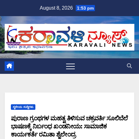
Skip
August 8, 2026
1:53 pm
to
content
ಸ್ಥಳೀಯ ಸುದ್ದಿಗಳು
ಪುರಾಣ ಗ್ರಂಥಗಳ ಮಹತ್ವ ತಿಳಿಸುವ ಚಕ್ರವರ್ತಿ ಸೂಲಿಬೆಲೆ
ಭಾಷಣಕ್ಕೆ ನಿರ್ಬಂಧ ಖಂಡನೀಯ: ಸಾಮಾಜಿಕ
ಕಾರ್ಯಕರ್ತೆ ರಮಿತಾ ಶೈಲೇಂದ್ರ