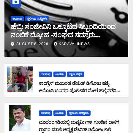
ಅಪರಾಧ
ಸ್ಥಳೀಯ ಸುದ್ದಿಗಳು
ಹೆಬ್ರಿ: ಸಂಜೀವಿನಿ ಒಕ್ಕೂಟದ ಸಿಬ್ಬಂದಿಯಿಂದ
ನಂಬಿಕೆ ದ್ರೋಹ -ಸಂಘದ ಸದಸ್ಯರು
ಮರುಪಾವತಿ ಮಾಡಿದ ಸಾಲ ಜಮಾ ಮಾಡದೆ
AUGUST 8, 2026
KARAVALINEWS
28,19,489 ರೂ. ವಂಚನೆ
ಅಪರಾಧ
ಉಡುಪಿ
ದಕ್ಷಿಣ ಕನ್ನಡ
ಕಾಂಗ್ರೆಸ್ ಮುಖಂಡ ಡೇವಿಡ್ ಡಿಸೋಜ ಹತ್ಯೆ
ಆರೋಪಿ ಬಂಧನ: ಪೊಲೀಸರ ಮೇಲೆ ಹಲ್ಲೆ ನಡೆಸಿ
ಪರಾರಿಯಾಗುತ್ತಿದ್ದ ಆರೋಪಿ ಕಾಲಿಗೆ ಫೈರಿಂಗ್
ಅಪರಾಧ
ಉಡುಪಿ
ಸ್ಥಳೀಯ ಸುದ್ದಿಗಳು
ಮುದರಂಗಡಿಯಲ್ಲಿ ದುಷ್ಕರ್ಮಿಗಳ ಗುಂಡಿನ ದಾಳಿಗೆ
ಗ್ರಾಪಂ ಮಾಜಿ ಅಧ್ಯಕ್ಷ ಡೇವಿಡ್ ಡಿಸೋಜ ಬಲಿ