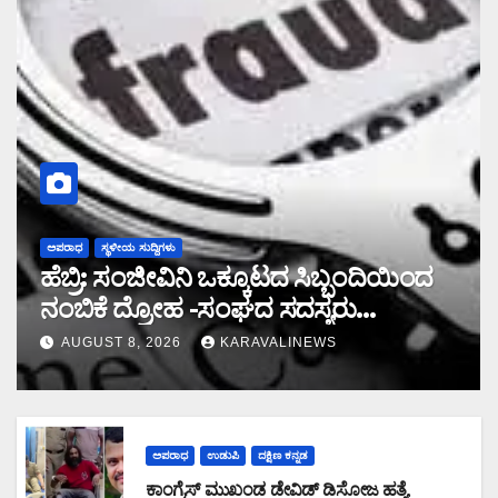
ಅಪರಾಧ
ಸ್ಥಳೀಯ ಸುದ್ದಿಗಳು
ಹೆಬ್ರಿ: ಸಂಜೀವಿನಿ ಒಕ್ಕೂಟದ ಸಿಬ್ಬಂದಿಯಿಂದ
ನಂಬಿಕೆ ದ್ರೋಹ -ಸಂಘದ ಸದಸ್ಯರು
ಮರುಪಾವತಿ ಮಾಡಿದ ಸಾಲ ಜಮಾ ಮಾಡದೆ
AUGUST 8, 2026
KARAVALINEWS
28,19,489 ರೂ. ವಂಚನೆ
ಅಪರಾಧ
ಉಡುಪಿ
ದಕ್ಷಿಣ ಕನ್ನಡ
ಕಾಂಗ್ರೆಸ್ ಮುಖಂಡ ಡೇವಿಡ್ ಡಿಸೋಜ ಹತ್ಯೆ