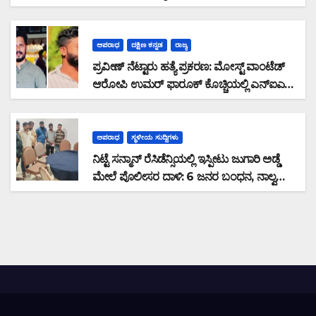
ಅಪರಾಧ
ದಕ್ಷಿಣ ಕನ್ನಡ
ರಾಜ್ಯ
ಪ್ರವೀಣ್ ನೆಟ್ಟಾರು ಹತ್ಯೆ ಪ್ರಕರಣ: ಮೋಸ್ಟ್ ವಾಂಟೆಡ್
ಆರೋಪಿ ಉಮರ್ ಫಾರೂಕ್ ಕೊಚ್ಚಿಯಲ್ಲಿ ಎನ್‌ಐಎ
ವಶಕ್ಕೆ
ಅಪರಾಧ
ಸ್ಥಳೀಯ ಸುದ್ದಿಗಳು
ನಿಟ್ಟೆ ಸನ್ಮಾನ್ ರೆಸಿಡೆನ್ಸಿಯಲ್ಲಿ ಇಸ್ಪೀಟು ಜುಗಾರಿ ಅಡ್ಡೆ
ಮೇಲೆ ಪೊಲೀಸರ ದಾಳಿ: 6 ಜನರ ಬಂಧನ, ನಾಲ್ವರು
ಪರಾರಿ: ನಗದು ಹಾಗೂ ಮೊಬೈಲ್ ವಶ