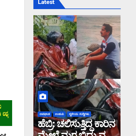
Latest
ಅಪಘಾತ
ಉಡುಪಿ
ಸ್ಥಳೀಯ ಸುದ್ದಿಗಳು
ಹೆಬ್ರಿ: ಚಲಿಸುತ್ತಿದ್ದ ಕಾರಿನ
ಮೇಲೆ ಮರ ಬಿದ್ದು ವ್ಯಕ್ತಿ