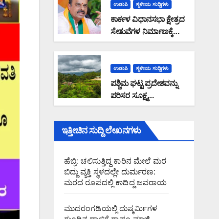
ಹೊರಟ್ಟಿ ರಾಜೀನಾಮೆ
ಉಡುಪಿ
ಸ್ಥಳೀಯ ಸುದ್ದಿಗಳು
ಕಾರ್ಕಳ ವಿಧಾನಸಭಾ ಕ್ಷೇತ್ರದ
ಸೇತುವೆಗಳ ನಿರ್ಮಾಣಕ್ಕೆ
2.05 ಕೋಟಿ ಅನುದಾನ
ಮಂಜೂರು: ಶಾಸಕ ಸುನಿಲ್
ಕುಮಾರ್ ಮಾಹಿತಿ
ಉಡುಪಿ
ಸ್ಥಳೀಯ ಸುದ್ದಿಗಳು
ಪಶ್ಚಿಮ ಘಟ್ಟ ಪ್ರದೇಶವನ್ನು
ಪರಿಸರ ಸೂಕ್ಷ್ಮ
ವಲಯವನ್ನಾಗಿ ಘೋಷಿಸಿದರೆ
ಅರಣ್ಯದಂಚಿನ ಜನರಿಗೆ
ಇತ್ತೀಚಿನ ಸುದ್ದಿ ಲೇಖನಗಳು
ಸಮಸ್ಯೆ: ರಾಜ್ಯ ಸರ್ಕಾರವು
ಭೌತಿಕ ಸಮೀಕ್ಷೆ ನಡೆಸಿ
ಜನವಸತಿ ಪ್ರದೇಶ
ಹೆಬ್ರಿ: ಚಲಿಸುತ್ತಿದ್ದ ಕಾರಿನ ಮೇಲೆ ಮರ
ವಿರಹಿತಗೊಳಿಸಿ ಜನರ
ಬಿದ್ದು ವ್ಯಕ್ತಿ ಸ್ಥಳದಲ್ಲೇ ದುರ್ಮರಣ:
ಆತಂಕವನ್ನು ನಿವಾರಿಸಬೇಕು :
ಮರದ ರೂಪದಲ್ಲಿ ಕಾದಿದ್ದ ಜವರಾಯ
ಮಲೆಕುಡಿಯ ಸಂಘದ
ಜಿಲ್ಲಾಧ್ಯಕ್ಷ ಗಂಗಾಧರ ಗೌಡ
ಮುದರಂಗಡಿಯಲ್ಲಿ ದುಷ್ಕರ್ಮಿಗಳ
ಆಗ್ರಹ