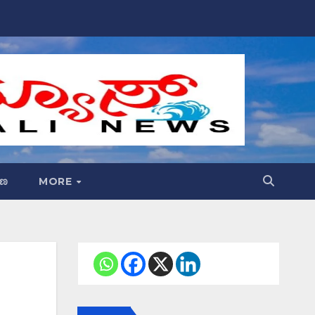
್ಷಣ
MORE