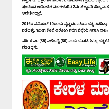
ಬೆಳ್ತಂಗಡಿ: ಬೆಳ್ತಂಗಡಿ ತಾಲೂಕಿನ ಚಾರ್ಮಾಡಿ ಗ್ರಾಮದ ಕಕ್ಕಿಂಜೆ 
ಪ್ರಕರಣದ ಆರೋಪಿಗೆ ಮಂಗಳೂರಿನ 2ನೇ ಹೆಚ್ಚುವರಿ ಜಿಲ್ಲಾ ಮತ್ತು 
ಆದೇಶಿಸಿದ್ದಾರೆ.
2016ರ ನವೆಂಬರ್ 10ರಂದು ವೃದ್ಧ ದಂಪತಿಯ ಹತ್ಯೆ ನಡೆದಿತ್ತು. ದಕ್
ನಡೆದಿತ್ತು. ಇದೀಗ ಕೊಲೆ ಆರೋಪಿ ಗದಗ ಜಿಲ್ಲೆಯ ನಿವಾಸಿ ರಾಜು 
ವರ್ಕಿ ಕೆ ಎಂ (85) ಎಲಿಕುಟ್ಟಿ (80) ಎಂಬ ದಂಪತಿಗಳನ್ನು ಹತ್ಯೆ
ಮಾಡಿದ್ದನು.