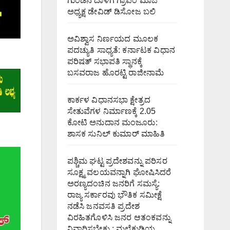
ಗುಂಡಿನ ದಾಳಿಗೆ ಗ್ರಾಪಂ ಮಾಜಿ
ಅಧ್ಯಕ್ಷ ಡೇವಿಡ್ ಡಿಸೋಜ ಬಲಿ
ಅವಿಶ್ವಾಸ ನಿರ್ಣಯದ ಮೂಲಕ
ಪದಚ್ಯುತಿ ಸಾಧ್ಯತೆ: ಕರ್ನಾಟಕ ವಿಧಾನ
ಪರಿಷತ್ ಸಭಾಪತಿ ಸ್ಥಾನಕ್ಕೆ
ಬಸವರಾಜ ಹೊರಟ್ಟಿ ರಾಜೀನಾಮೆ
ಕಾರ್ಕಳ ವಿಧಾನಸಭಾ ಕ್ಷೇತ್ರದ
ಸೇತುವೆಗಳ ನಿರ್ಮಾಣಕ್ಕೆ 2.05
ಕೋಟಿ ಅನುದಾನ ಮಂಜೂರು:
ಶಾಸಕ ಸುನಿಲ್ ಕುಮಾರ್ ಮಾಹಿತಿ
ಪಶ್ಚಿಮ ಘಟ್ಟ ಪ್ರದೇಶವನ್ನು ಪರಿಸರ
ಸೂಕ್ಷ್ಮ ವಲಯವನ್ನಾಗಿ ಘೋಷಿಸಿದರೆ
ಅರಣ್ಯದಂಚಿನ ಜನರಿಗೆ ಸಮಸ್ಯೆ:
ರಾಜ್ಯ ಸರ್ಕಾರವು ಭೌತಿಕ ಸಮೀಕ್ಷೆ
ನಡೆಸಿ ಜನವಸತಿ ಪ್ರದೇಶ
ವಿರಹಿತಗೊಳಿಸಿ ಜನರ ಆತಂಕವನ್ನು
ನಿವಾರಿಸಬೇಕು : ಮಲೆಕುಡಿಯ