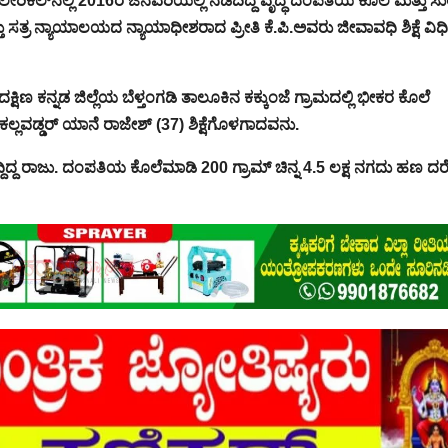
ಕಲೇರಿಕಲ್‌ನಲ್ಲಿ 2016ರ ಜನವರಿಯಲ್ಲಿ ನಡೆದಿದ್ದ ವೃದ್ಧ ದಂಪತಿಯ ಕೊಲೆ ಮತ್ತು ಸು
ಸತ್ರ ನ್ಯಾಯಾಲಯದ ನ್ಯಾಯಾಧೀಶರಾದ ಪ್ರೀತಿ ಕೆ.ಪಿ.ಅವರು ಜೀವಾವಧಿ ಶಿಕ್ಷೆ ವಿಧಿ
ಷಿಣ ಕನ್ನಡ ಜಿಲ್ಲೆಯ ಬೆಳ್ತಂಗಡಿ ತಾಲೂಕಿನ ಕಕ್ಕುಂಜೆ ಗ್ರಾಮದಲ್ಲಿ ಭೀಕರ ಕೊಲೆ
ಕಲ್ಲವಡ್ಡರ್ ಯಾನೆ ರಾಜೇಶ್ (37) ಶಿಕ್ಷೆಗೊಳಗಾದವನು.
ಗೆದ್ದಿದ್ದ ರಾಜು. ದಂಪತಿಯ ಕೊಲೆಮಾಡಿ 200 ಗ್ರಾಮ್ ಚಿನ್ನ 4.5 ಲಕ್ಷ ನಗದು ಹಣ 