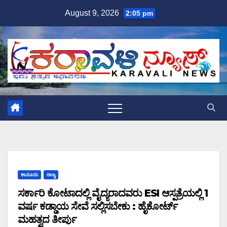
Skip
August 9, 2026
2:05 pm
to
content
ಕಾನೂನು
ರಾಜ್ಯ
ಸರ್ಕಾರಿ ಕೋಟಾದಲ್ಲಿ ವೈದ್ಯರಾದವರು ESI ಆಸ್ಪತ್ರೆಯಲ್ಲಿ 1
ವರ್ಷ ಕಡ್ಡಾಯ ಸೇವೆ ಸಲ್ಲಿಸಬೇಕು : ಹೈಕೋರ್ಟ್
ಮಹತ್ವದ ತೀರ್ಪು