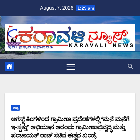
Skip
August 7, 2026
1:29 am
to
content
ರಾಜ್ಯ
ಆಗಸ್ಟ್ ತಿಂಗಳಿಂದ ಗ್ರಾಮೀಣ ಪ್ರದೇಶಗಳಲ್ಲಿ ‘ಮನೆ ಮನೆಗೆ
ಇ-ಸ್ವತ್ತು’ ಅಭಿಯಾನ ಆರಂಭ: ಗ್ರಾಮೀಣಾಭಿವೃದ್ಧಿ ಮತ್ತು
ಪಂಚಾಯತ್ ರಾಜ್ ಸಚಿವ ಈಶ್ವರ ಖಂಡ್ರೆ