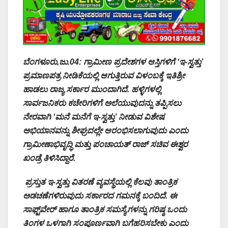
ಬೆಂಗಳೂರು,ಜು.04: ಗ್ರಾಮೀಣ ಪ್ರದೇಶಗಳ ಆಸ್ತಿಗಳಿಗೆ ‘ಇ-ಸ್ವತ್ತು’
ಪ್ರಮಾಣಪತ್ರ ನೀಡಿಕೆಯಲ್ಲಿ ಆಗುತ್ತಿರುವ ವಿಳಂಬಕ್ಕೆ ಇತಿಶ್ರೀ
ಹಾಡಲು ರಾಜ್ಯ ಸರ್ಕಾರ ಮುಂದಾಗಿದೆ. ಹಳ್ಳಿಗಳಲ್ಲಿ
ಸಾರ್ವಜನಿಕರು ಕಚೇರಿಗಳಿಗೆ ಅಲೆಯುವುದನ್ನು ತಪ್ಪಿಸಲು
ನೇರವಾಗಿ ‘ಮನೆ ಮನೆಗೆ ಇ-ಸ್ವತ್ತು’ ನೀಡುವ ವಿಶೇಷ
ಅಭಿಯಾನವನ್ನು ಶೀಘ್ರದಲ್ಲೇ ಆರಂಭಿಸಲಾಗುವುದು ಎಂದು
ಗ್ರಾಮೀಣಾಭಿವೃದ್ಧಿ ಮತ್ತು ಪಂಚಾಯತ್ ರಾಜ್ ಸಚಿವ ಈಶ್ವರ
ಖಂಡ್ರೆ ತಿಳಿಸಿದ್ದಾರೆ.
ಪ್ರಸ್ತುತ ಇ-ಸ್ವತ್ತು ವಿತರಣೆ ವ್ಯವಸ್ಥೆಯಲ್ಲಿ ಕೆಲವು ತಾಂತ್ರಿಕ
ಅಡಚಣೆಗಳಿರುವುದು ಸರ್ಕಾರದ ಗಮನಕ್ಕೆ ಬಂದಿದೆ. ಈ
ಸಾಫ್ಟ್‌ವೇರ್ ಹಾಗೂ ತಾಂತ್ರಿಕ ಸಮಸ್ಯೆಗಳನ್ನು ಗರಿಷ್ಠ ಒಂದು
ತಿಂಗಳ ಒಳಗಾಗಿ ಸಂಪೂರ್ಣವಾಗಿ ಬಗೆಹರಿಸಬೇಕು ಎಂದು