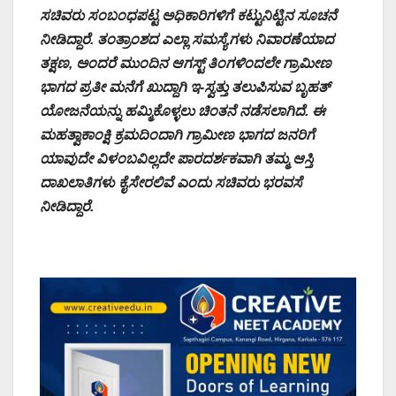
ಸಚಿವರು ಸಂಬಂಧಪಟ್ಟ ಅಧಿಕಾರಿಗಳಿಗೆ ಕಟ್ಟುನಿಟ್ಟಿನ ಸೂಚನೆ
ನೀಡಿದ್ದಾರೆ. ತಂತ್ರಾಂಶದ ಎಲ್ಲಾ ಸಮಸ್ಯೆಗಳು ನಿವಾರಣೆಯಾದ
ತಕ್ಷಣ, ಅಂದರೆ ಮುಂದಿನ ಆಗಸ್ಟ್ ತಿಂಗಳಿಂದಲೇ ಗ್ರಾಮೀಣ
ಭಾಗದ ಪ್ರತೀ ಮನೆಗೆ ಖುದ್ದಾಗಿ ಇ-ಸ್ವತ್ತು ತಲುಪಿಸುವ ಬೃಹತ್
ಯೋಜನೆಯನ್ನು ಹಮ್ಮಿಕೊಳ್ಳಲು ಚಿಂತನೆ ನಡೆಸಲಾಗಿದೆ. ಈ
ಮಹತ್ವಾಕಾಂಕ್ಷಿ ಕ್ರಮದಿಂದಾಗಿ ಗ್ರಾಮೀಣ ಭಾಗದ ಜನರಿಗೆ
ಯಾವುದೇ ವಿಳಂಬವಿಲ್ಲದೇ ಪಾರದರ್ಶಕವಾಗಿ ತಮ್ಮ ಆಸ್ತಿ
ದಾಖಲಾತಿಗಳು ಕೈಸೇರಲಿವೆ ಎಂದು ಸಚಿವರು ಭರವಸೆ
ನೀಡಿದ್ದಾರೆ.