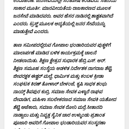
ಉದಾಹರಣೆ. ಜನಸೇವೆಯಲ್ಲೇ ಸಂತೋಷ ಕಂಡವರು. ಸಹನೆಯ
ಸಾಕಾರ ಮೂರ್ತಿ. ಮಾನವೀಯತೆಯ ರಾಜಕಾರಣದ ಮೂಲಕ
ಜನಸೇವೆ ಮಾಡಿದವರು. ಅವರ ಹೆಸರ ನಾಡಿನಲ್ಲಿ ಶಾಶ್ವತವಾಗಿದೆ
ಎಂದರು. ಟ್ರಸ್ಟ್‌ ಮೂಲಕ ಆದ್ಯತೆಯಲ್ಲಿ ಜನರ ಸೇವೆಯನ್ನು
ಮಾಡುತ್ತೇವೆ ಎಂದರು.
ತಾಣ ಸಮೀಪದಲ್ಲಿರುವ ಗೋಪಾಲ ಭಂಡಾರಿಯವರ ಪುತ್ಥಳಿಗೆ
ಮಾಲಾರ್ಪಣೆ ಮಾಡಿದ ಬಳಿಕ ಕಾರ್ಯಕ್ರಮಕ್ಕೆ ಚಾಲನೆ
ನೀಡಲಾಯಿತು. ಶಿಕ್ಷಣ ಕ್ಷೇತ್ರದ ಸುಧಾರಕ ಹೆಬ್ರಿ ಎಸ್. ಆರ್.‌
ಶಿಕ್ಷಣ ಸಮೂಹ ಸಂಸ್ಥೆಯ ಆಡಳಿತ ನಿರ್ದೇಶಕ ನಾಗರಾಜ ಶೆಟ್ಟಿ,
ಜೀವರಕ್ಷಕ ಈಶ್ವರ್‌ ಮಲ್ಪೆ, ಧಾರ್ಮಿಕ ಮತ್ತು ಕಂಬಳ ಕ್ರೀಡಾ
ಸಂಘಟಕ ಕಿರಣ್‌ ತೋಳಾರ್‌ ಬೇಳಂಜೆ, ಕೃಷಿ ಸಾಧಕ ಶಂಭು
ನಾಯ್ಕ್‌ ಶಿವಪುರ ಕುಬ್ರಿ, ಸಮಾಜ ಸೇವಕ ಎಳ್ಳಾರೆ ರಾಘವ
ದೇವಾಡಿಗ, ಮಹಿಳಾ ಸಬಲೀಕರಣದ ಸಮಾಜ ಸೇವಕಿ ಯಶೋದ
ಶೆಟ್ಟಿ ಅಜೆಕಾರು, ಸಮಾಜ ಸೇವಕ ರೋನಿ ಮರ್ರೆ ಸೀತಾನದಿ
ನಾಡ್ಪಾಲು ಮತ್ತು ನಿವೃತ್ತ ಸೈನಿಕ ಚಾರ ಉಳ್ಮುಂಡು ಪ್ರಶಾಂತ
ಪೂಜಾರಿ ಅವರಿಗೆ ಗೋಪಾಲ ಭಂಡಾರಿಯವರ ಸಂಸ್ಮರಣಾ