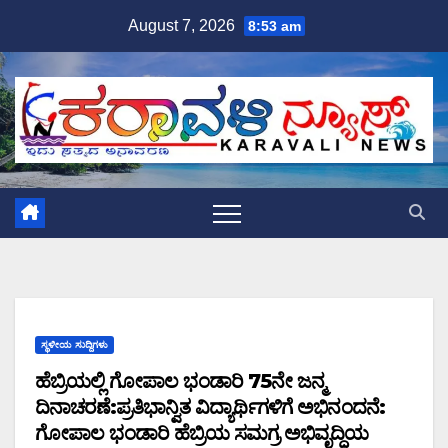
Skip
August 7, 2026
8:53 am
to
content
ಸ್ಥಳೀಯ ಸುದ್ದಿಗಳು
ಹೆಬ್ರಿಯಲ್ಲಿ ಗೋಪಾಲ ಭಂಡಾರಿ 75ನೇ ಜನ್ಮ
ದಿನಾಚರಣೆ:ಪ್ರತಿಭಾನ್ವಿತ ವಿದ್ಯಾರ್ಥಿಗಳಿಗೆ ಅಭಿನಂದನೆ:
ಗೋಪಾಲ ಭಂಡಾರಿ ಹೆಬ್ರಿಯ ಸಮಗ್ರ ಅಭಿವೃದ್ಧಿಯ