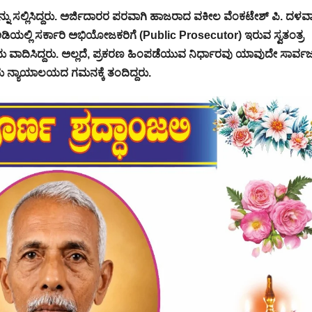
ನ್ನು ಸಲ್ಲಿಸಿದ್ದರು. ಅರ್ಜಿದಾರರ ಪರವಾಗಿ ಹಾಜರಾದ ವಕೀಲ ವೆಂಕಟೇಶ್ ಪಿ. ದಳವ
ಅಡಿಯಲ್ಲಿ ಸರ್ಕಾರಿ ಅಭಿಯೋಜಕರಿಗೆ (Public Prosecutor) ಇರುವ ಸ್ವತಂತ್ರ
 ವಾದಿಸಿದ್ದರು. ಅಲ್ಲದೆ, ಪ್ರಕರಣ ಹಿಂಪಡೆಯುವ ನಿರ್ಧಾರವು ಯಾವುದೇ ಸಾರ್ವ
ು ನ್ಯಾಯಾಲಯದ ಗಮನಕ್ಕೆ ತಂದಿದ್ದರು.