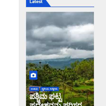
Latest
ಉಡುಪಿ
ಸ್ಥಳೀಯ ಸುದ್ದಿಗಳು
ಪಶ್ಚಿಮ ಘಟ್ಟ
ಪ್ರದೇಶವನ್ನು ಪರಿಸರ