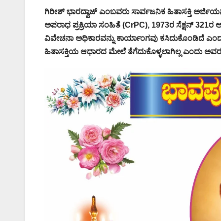
ಗಿರೀಶ್ ಭಾರದ್ವಾಜ್ ಎಂಬವರು ಸಾರ್ವಜನಿಕ ಹಿತಾಸಕ್ತಿ ಅರ್ಜಿಯ
ಅಪರಾಧ ಪ್ರಕ್ರಿಯಾ ಸಂಹಿತೆ (CrPC), 1973ರ ಸೆಕ್ಷನ್ 321ರ 
ವಿವೇಚನಾ ಅಧಿಕಾರವನ್ನು ಕಾರ್ಯಾಂಗವು ಕಸಿದುಕೊಂಡಿದೆ ಎಂದು
ಹಿತಾಸಕ್ತಿಯ ಆಧಾರದ ಮೇಲೆ ತೆಗೆದುಕೊಳ್ಳಲಾಗಿಲ್ಲ ಎಂದು ಅವರ