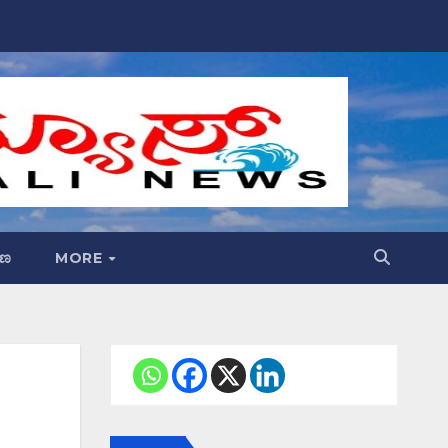
್ಷಣ
MORE