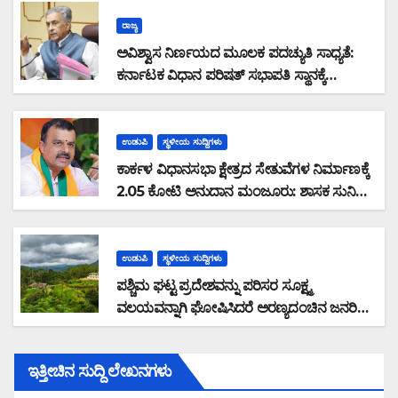
ರಾಜ್ಯ
ಅವಿಶ್ವಾಸ ನಿರ್ಣಯದ ಮೂಲಕ ಪದಚ್ಯುತಿ ಸಾಧ್ಯತೆ:
ಕರ್ನಾಟಕ ವಿಧಾನ ಪರಿಷತ್ ಸಭಾಪತಿ ಸ್ಥಾನಕ್ಕೆ
ಬಸವರಾಜ ಹೊರಟ್ಟಿ ರಾಜೀನಾಮೆ
ಉಡುಪಿ
ಸ್ಥಳೀಯ ಸುದ್ದಿಗಳು
ಕಾರ್ಕಳ ವಿಧಾನಸಭಾ ಕ್ಷೇತ್ರದ ಸೇತುವೆಗಳ ನಿರ್ಮಾಣಕ್ಕೆ
2.05 ಕೋಟಿ ಅನುದಾನ ಮಂಜೂರು: ಶಾಸಕ ಸುನಿಲ್
ಕುಮಾರ್ ಮಾಹಿತಿ
ಉಡುಪಿ
ಸ್ಥಳೀಯ ಸುದ್ದಿಗಳು
ಪಶ್ಚಿಮ ಘಟ್ಟ ಪ್ರದೇಶವನ್ನು ಪರಿಸರ ಸೂಕ್ಷ್ಮ
ವಲಯವನ್ನಾಗಿ ಘೋಷಿಸಿದರೆ ಅರಣ್ಯದಂಚಿನ ಜನರಿಗೆ
ಸಮಸ್ಯೆ: ರಾಜ್ಯ ಸರ್ಕಾರವು ಭೌತಿಕ ಸಮೀಕ್ಷೆ ನಡೆಸಿ
ಜನವಸತಿ ಪ್ರದೇಶ ವಿರಹಿತಗೊಳಿಸಿ ಜನರ
ಇತ್ತೀಚಿನ ಸುದ್ದಿ ಲೇಖನಗಳು
ಆತಂಕವನ್ನು ನಿವಾರಿಸಬೇಕು : ಮಲೆಕುಡಿಯ ಸಂಘದ
ಜಿಲ್ಲಾಧ್ಯಕ್ಷ ಗಂಗಾಧರ ಗೌಡ ಆಗ್ರಹ