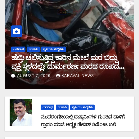
ಅಪಘಾತ
ಉಡುಪಿ
ಸ್ಥಳೀಯ ಸುದ್ದಿಗಳು
ಹೆಬ್ರಿ: ಚಲಿಸುತ್ತಿದ್ದ ಕಾರಿನ ಮೇಲೆ ಮರ ಬಿದ್ದು
ವ್ಯಕ್ತಿ ಸ್ಥಳದಲ್ಲೇ ದುರ್ಮರಣ: ಮರದ ರೂಪದಲ್ಲಿ
ಕಾದಿದ್ದ ಜವರಾಯ
AUGUST 7, 2026
KARAVALINEWS
ಅಪರಾಧ
ಉಡುಪಿ
ಸ್ಥಳೀಯ ಸುದ್ದಿಗಳು
ಮುದರಂಗಡಿಯಲ್ಲಿ ದುಷ್ಕರ್ಮಿಗಳ ಗುಂಡಿನ ದಾಳಿಗೆ
ಗ್ರಾಪಂ ಮಾಜಿ ಅಧ್ಯಕ್ಷ ಡೇವಿಡ್ ಡಿಸೋಜ ಬಲಿ