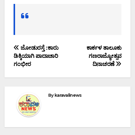
Post
ಜೋಡುರಸ್ತೆ :ಕಾರು
ಕಾರ್ಕಳ ತಾಲೂಕು
ಡಿಕ್ಕಿಯಾಗಿ ಪಾದಾಚಾರಿ
ಗಣರಾಜ್ಯೋತ್ಸವ
navigation
ಗಂಭೀರ
ದಿನಾಚರಣೆ
By
karavalinews