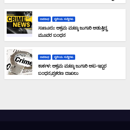
ಪರಾರಿ: ನಗದು ಹಾಗೂ ಮೊಬೈಲ್ ವಶ
ಅಪರಾಧ
ಸ್ಥಳೀಯ ಸುದ್ದಿಗಳು
ಸಾಣೂರು: ಅಕ್ರಮ ಮಟ್ಕಾ ಜುಗಾರಿ ಆಡುತ್ತಿದ್ದ
ಮೂವರ ಬಂಧನ
ಅಪರಾಧ
ಸ್ಥಳೀಯ ಸುದ್ದಿಗಳು
ಕಾರ್ಕಳ: ಅಕ್ರಮ ಮಟ್ಕಾ ಜುಗಾರಿ ಆಟ-ಇಬ್ಬರ
ಬಂಧನ,ಪ್ರಕರಣ ದಾಖಲು