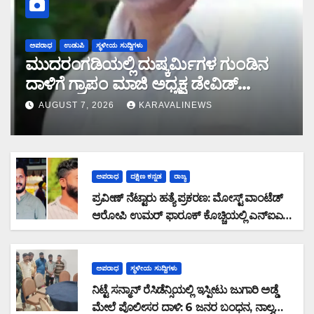
ಅಪರಾಧ
ಉಡುಪಿ
ಸ್ಥಳೀಯ ಸುದ್ದಿಗಳು
ಮುದರಂಗಡಿಯಲ್ಲಿ ದುಷ್ಕರ್ಮಿಗಳ ಗುಂಡಿನ
ದಾಳಿಗೆ ಗ್ರಾಪಂ ಮಾಜಿ ಅಧ್ಯಕ್ಷ ಡೇವಿಡ್
ಡಿಸೋಜ ಬಲಿ
AUGUST 7, 2026
KARAVALINEWS
ಅಪರಾಧ
ದಕ್ಷಿಣ ಕನ್ನಡ
ರಾಜ್ಯ
ಪ್ರವೀಣ್ ನೆಟ್ಟಾರು ಹತ್ಯೆ ಪ್ರಕರಣ: ಮೋಸ್ಟ್ ವಾಂಟೆಡ್
ಆರೋಪಿ ಉಮರ್ ಫಾರೂಕ್ ಕೊಚ್ಚಿಯಲ್ಲಿ ಎನ್‌ಐಎ
ವಶಕ್ಕೆ
ಅಪರಾಧ
ಸ್ಥಳೀಯ ಸುದ್ದಿಗಳು
ನಿಟ್ಟೆ ಸನ್ಮಾನ್ ರೆಸಿಡೆನ್ಸಿಯಲ್ಲಿ ಇಸ್ಪೀಟು ಜುಗಾರಿ ಅಡ್ಡೆ
ಮೇಲೆ ಪೊಲೀಸರ ದಾಳಿ: 6 ಜನರ ಬಂಧನ, ನಾಲ್ವರು