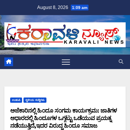
Skip
August 8, 2026
1:09 am
to
content
ಉಡುಪಿ
ಸ್ಥಳೀಯ ಸುದ್ದಿಗಳು
ಅಜೆಕಾರಿನಲ್ಲಿ ಹಿಂದೂ ಸಂಗಮ ಕಾರ್ಯಕ್ರಮ: ಜಾತಿಗಳ
ಆಧಾರದಲ್ಲಿ ಹಿಂದೂಗಳ ಒಗ್ಗಟ್ಟು ಒಡೆಯುವ ಪ್ರಯತ್ನ
ನಡೆಯುತ್ತಿದೆ,ಇದರ ವಿರುದ್ಧ ಹಿಂದೂ ಸಮಾಜ