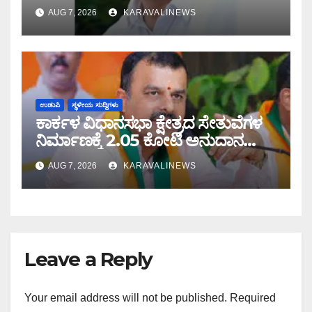
ಡಿಸೋಜ ಬಲಿ
AUG 7, 2026
KARAVALINEWS
ಉಡುಪಿ
ಸ್ಥಳೀಯ ಸುದ್ದಿಗಳು
ಕಾರ್ಕಳ ವಿಧಾನಸಭಾ ಕ್ಷೇತ್ರದ ಸೇತುವೆಗಳ
ನಿರ್ಮಾಣಕ್ಕೆ 2.05 ಕೋಟಿ ಅನುದಾನ
ಮಂಜೂರು: ಶಾಸಕ ಸುನಿಲ್ ಕುಮಾರ್
AUG 7, 2026
KARAVALINEWS
ಮಾಹಿತಿ
Leave a Reply
Your email address will not be published.
Required