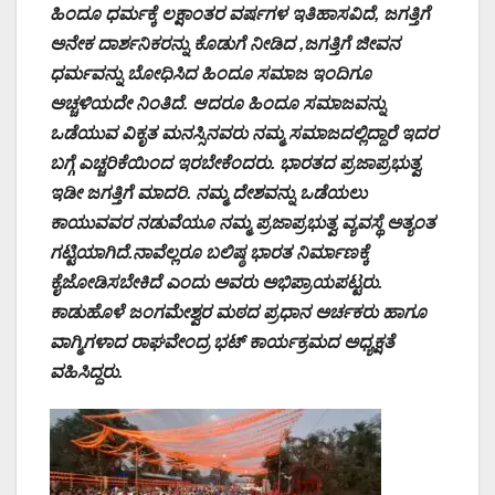
ಹಿಂದೂ ಧರ್ಮಕ್ಕೆ ಲಕ್ಷಾಂತರ ವರ್ಷಗಳ ಇತಿಹಾಸವಿದೆ, ಜಗತ್ತಿಗೆ
ಅನೇಕ ದಾರ್ಶನಿಕರನ್ನು ಕೊಡುಗೆ ನೀಡಿದ ,ಜಗತ್ತಿಗೆ ಜೀವನ
ಧರ್ಮವನ್ನು ಬೋಧಿಸಿದ ಹಿಂದೂ ಸಮಾಜ ಇಂದಿಗೂ
ಅಚ್ಚಳಿಯದೇ ನಿಂತಿದೆ. ಆದರೂ ಹಿಂದೂ ಸಮಾಜವನ್ನು
ಒಡೆಯುವ ವಿಕೃತ ಮನಸ್ಸಿನವರು ನಮ್ಮ ಸಮಾಜದಲ್ಲಿದ್ದಾರೆ ಇದರ
ಬಗ್ಗೆ ಎಚ್ಚರಿಕೆಯಿಂದ ಇರಬೇಕೆಂದರು. ಭಾರತದ ಪ್ರಜಾಪ್ರಭುತ್ವ
ಇಡೀ ಜಗತ್ತಿಗೆ ಮಾದರಿ. ನಮ್ಮ ದೇಶವನ್ನು ಒಡೆಯಲು
ಕಾಯುವವರ ನಡುವೆಯೂ ನಮ್ಮ ಪ್ರಜಾಪ್ರಭುತ್ವ ವ್ಯವಸ್ಥೆ ಅತ್ಯಂತ
ಗಟ್ಟಿಯಾಗಿದೆ.ನಾವೆಲ್ಲರೂ ಬಲಿಷ್ಠ ಭಾರತ ನಿರ್ಮಾಣಕ್ಕೆ
ಕೈಜೋಡಿಸಬೇಕಿದೆ ಎಂದು ಅವರು ಅಭಿಪ್ರಾಯಪಟ್ಟರು.
ಕಾಡುಹೊಳೆ ಜಂಗಮೇಶ್ವರ ಮಠದ ಪ್ರಧಾನ ಅರ್ಚಕರು ಹಾಗೂ
ವಾಗ್ಮಿಗಳಾದ ರಾಘವೇಂದ್ರ ಭಟ್ ಕಾರ್ಯಕ್ರಮದ ಅಧ್ಯಕ್ಷತೆ
ವಹಿಸಿದ್ದರು.