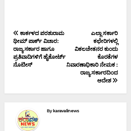
Post
ಕಾರ್ಕಳದ ಪರಶುರಾಮ
ಎಲ್ಲಾ ಸರ್ಕಾರಿ
ಥೀಮ್ ಪಾರ್ಕ್ ವಿಚಾರ:
ಕಛೇರಿಗಳಲ್ಲಿ
navigation
ರಾಜ್ಯ ಸರ್ಕಾರ ಹಾಗೂ
ವಿಕಲಚೇತನರ ಕುಂದು
ಪ್ರತಿವಾದಿಗಳಿಗೆ ಹೈಕೋರ್ಟ್
ಕೊರತೆಗಳ
ನೊಟೀಸ್
ನಿವಾರಣಾಧಿಕಾರಿ ನೇಮಕ :
ರಾಜ್ಯ ಸರ್ಕಾರದಿಂದ
ಆದೇಶ
By
karavalinews