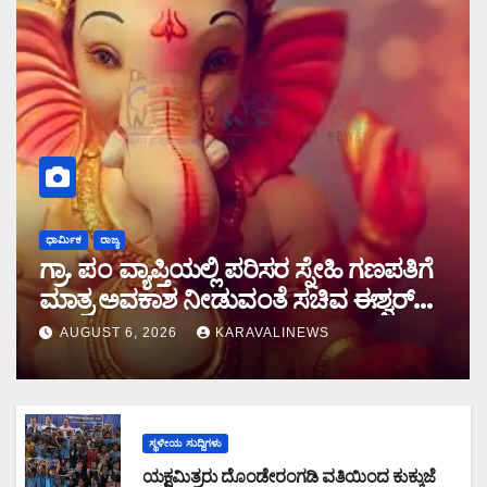
ಧಾರ್ಮಿಕ
ರಾಜ್ಯ
ಗ್ರಾ. ಪಂ ವ್ಯಾಪ್ತಿಯಲ್ಲಿ ಪರಿಸರ ಸ್ನೇಹಿ ಗಣಪತಿಗೆ
ಮಾತ್ರ ಅವಕಾಶ ನೀಡುವಂತೆ ಸಚಿವ ಈಶ್ವರ್
ಖಂಡ್ರೆ ಸೂಚನೆ
AUGUST 6, 2026
KARAVALINEWS
ಸ್ಥಳೀಯ ಸುದ್ದಿಗಳು
ಯಕ್ಷಮಿತ್ರರು ದೊಂಡೇರಂಗಡಿ ವತಿಯಿಂದ ಕುಕ್ಕುಜೆ