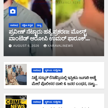
ಅಪರಾಧ
ದಕ್ಷಿಣ ಕನ್ನಡ
ರಾಜ್ಯ
ಪ್ರವೀಣ್ ನೆಟ್ಟಾರು ಹತ್ಯೆ ಪ್ರಕರಣ: ಮೋಸ್ಟ್
ವಾಂಟೆಡ್ ಆರೋಪಿ ಉಮರ್ ಫಾರೂಕ್
ಕೊಚ್ಚಿಯಲ್ಲಿ ಎನ್‌ಐಎ ವಶಕ್ಕೆ
AUGUST 6, 2026
KARAVALINEWS
ಅಪರಾಧ
ಸ್ಥಳೀಯ ಸುದ್ದಿಗಳು
ನಿಟ್ಟೆ ಸನ್ಮಾನ್ ರೆಸಿಡೆನ್ಸಿಯಲ್ಲಿ ಇಸ್ಪೀಟು ಜುಗಾರಿ ಅಡ್ಡೆ
ಮೇಲೆ ಪೊಲೀಸರ ದಾಳಿ: 6 ಜನರ ಬಂಧನ, ನಾಲ್ವರು
ಪರಾರಿ: ನಗದು ಹಾಗೂ ಮೊಬೈಲ್ ವಶ
ಅಪರಾಧ
ಸ್ಥಳೀಯ ಸುದ್ದಿಗಳು