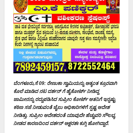
ಬೆಂಗಳೂರು,ಸೆ 09: ರೇಣುಕಾ ಸ್ವಾಮಿಯನ್ನು ಅತ್ಯಂತ ಕ್ರೂರವಾಗಿ
ಕೊಲೆ ಮಾಡಿದ ನಟ ದರ್ಶನ್ ಗೆ ಹೈಕೋರ್ಟ್ ನೀಡಿದ್ದ
ಜಾಮೀನನ್ನು ರದ್ದುಪಡಿಸಿದ ಸುಪ್ರೀಂ ಕೋರ್ಟ್ ಆತನಿಗೆ ಇನ್ನಷ್ಟು
ಕಠಿಣ ಸಜೆ ನೀಡುವಂತೆ ಜೈಲು ಅಧಿಕಾರಿಗಳಿಗೆ ಸ್ಪಷ್ಟ ಆದೇಶ
ನೀಡಿತ್ತು. ಸುಪ್ರೀಂ ಆದೇಶದಂತೆ ಯಾವುದೇ ಹೆಚ್ಚುವರಿ ಸೌಲಭ್ಯ
ನೀಡದ ಕಾರಣದಿಂದ ದರ್ಶನ್ ಅಕ್ಷರಶಃ ಕುಗ್ಗಿ ಹೋಗಿದ್ದಾರೆ.