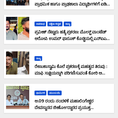
ಪ್ರಾಥಮಿಕ ಹಾಗೂ ಪ್ರಾಢಶಾಲಾ ವಿದ್ಯಾರ್ಥಿಗಳಿಗೆ ಐಡಿ
ಹಾಗೂ ಬೆಲ್ಟ್ ವಿತರಣೆ
ಅಪರಾಧ
ದಕ್ಷಿಣ ಕನ್ನಡ
ರಾಜ್ಯ
ಪ್ರವೀಣ್ ನೆಟ್ಟಾರು ಹತ್ಯೆ ಪ್ರಕರಣ: ಮೋಸ್ಟ್ ವಾಂಟೆಡ್
ಆರೋಪಿ ಉಮರ್ ಫಾರೂಕ್ ಕೊಚ್ಚಿಯಲ್ಲಿ ಎನ್‌ಐಎ
ವಶಕ್ಕೆ
ರಾಜ್ಯ
ರೇಣುಕಾಸ್ವಾಮಿ ಕೊಲೆ ಪ್ರಕರಣಕ್ಕೆ ಮಹತ್ವದ ತಿರುವು :
ಮಾಫಿ ಸಾಕ್ಷಿಯನ್ನಾಗಿ ಪರಿಗಣಿಸುವಂತೆ ಕೋರಿ ಅರ್ಜಿ
ಸಲ್ಲಿಸಿದ ಆರೋಪಿ ಪ್ರದೋಶ್: ನಟ ದರ್ಶನ್ ಗೆ
ಉರುಳಾಗುತ್ತಾ ಪ್ರಕರಣ?
ಧಾರ್ಮಿಕ
ಮುಂಬಯಿ
ಆ.09 ರಂದು ನಂದಳಿಕೆ ಮಹಾಲಿಂಗೇಶ್ವರ
ದೇವಸ್ಥಾನದ ಜೀರ್ಣೋದ್ಧಾರದ ಪ್ರಯುಕ್ತ
ಮುಂಬಯಿಯಲ್ಲಿ ಪೂರ್ವಭಾವಿ ಸಭೆ