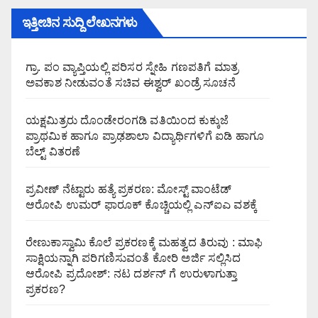
ಇತ್ತೀಚಿನ ಸುದ್ದಿ ಲೇಖನಗಳು
ಗ್ರಾ. ಪಂ ವ್ಯಾಪ್ತಿಯಲ್ಲಿ ಪರಿಸರ ಸ್ನೇಹಿ ಗಣಪತಿಗೆ ಮಾತ್ರ
ಅವಕಾಶ ನೀಡುವಂತೆ ಸಚಿವ ಈಶ್ವರ್ ಖಂಡ್ರೆ ಸೂಚನೆ
ಯಕ್ಷಮಿತ್ರರು ದೊಂಡೇರಂಗಡಿ ವತಿಯಿಂದ ಕುಕ್ಕುಜೆ
ಪ್ರಾಥಮಿಕ ಹಾಗೂ ಪ್ರಾಢಶಾಲಾ ವಿದ್ಯಾರ್ಥಿಗಳಿಗೆ ಐಡಿ ಹಾಗೂ
ಬೆಲ್ಟ್ ವಿತರಣೆ
ಪ್ರವೀಣ್ ನೆಟ್ಟಾರು ಹತ್ಯೆ ಪ್ರಕರಣ: ಮೋಸ್ಟ್ ವಾಂಟೆಡ್
ಆರೋಪಿ ಉಮರ್ ಫಾರೂಕ್ ಕೊಚ್ಚಿಯಲ್ಲಿ ಎನ್‌ಐಎ ವಶಕ್ಕೆ
ರೇಣುಕಾಸ್ವಾಮಿ ಕೊಲೆ ಪ್ರಕರಣಕ್ಕೆ ಮಹತ್ವದ ತಿರುವು : ಮಾಫಿ
ಸಾಕ್ಷಿಯನ್ನಾಗಿ ಪರಿಗಣಿಸುವಂತೆ ಕೋರಿ ಅರ್ಜಿ ಸಲ್ಲಿಸಿದ
ಆರೋಪಿ ಪ್ರದೋಶ್: ನಟ ದರ್ಶನ್ ಗೆ ಉರುಳಾಗುತ್ತಾ
ಪ್ರಕರಣ?