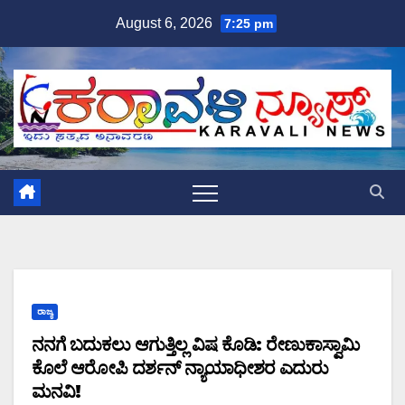
Skip
August 6, 2026
7:25 pm
to
content
ರಾಜ್ಯ
ನನಗೆ ಬದುಕಲು ಆಗುತ್ತಿಲ್ಲ ವಿಷ ಕೊಡಿ: ರೇಣುಕಾಸ್ವಾಮಿ
ಕೊಲೆ ಆರೋಪಿ ದರ್ಶನ್ ನ್ಯಾಯಾಧೀಶರ ಎದುರು
ಮನವಿ!