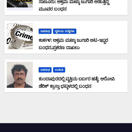
ಸಾಣೂರು: ಅಕ್ರಮ ಮಟ್ಕಾ ಜುಗಾರಿ ಆಡುತ್ತಿದ್ದ
ಮೂವರ ಬಂಧನ
ಅಪರಾಧ
ಸ್ಥಳೀಯ ಸುದ್ದಿಗಳು
ಕಾರ್ಕಳ: ಅಕ್ರಮ ಮಟ್ಕಾ ಜುಗಾರಿ ಆಟ-ಇಬ್ಬರ
ಬಂಧನ,ಪ್ರಕರಣ ದಾಖಲು
ಅಪರಾಧ
ಉಡುಪಿ
ಕುಂದಾಪುರದಲ್ಲಿ ವ್ಯಕ್ತಿಯ ಬರ್ಬರ ಹತ್ಯೆ: ಆರೋಪಿ
ಡೆರಿಕ್ ಕ್ರಾಸ್ತಾ ಭಟ್ಕಳದಲ್ಲಿ ಬಂಧನ