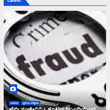
Latest
ಅಪರಾಧ
ಸ್ಥಳೀಯ ಸುದ್ದಿಗಳು
ಹೆಬ್ರಿ: ಸಂಜೀವಿನಿ ಒಕ್ಕೂಟದ ಸಿಬ್ಬಂದಿಯಿಂದ