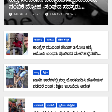
ನಂಬಿಕೆ ದ್ರೋಹ -ಸಂಘದ ಸದಸ್ಯರು
ಮರುಪಾವತಿ ಮಾಡಿದ ಸಾಲ ಜಮಾ ಮಾಡದೆ
AUGUST 8, 2026
KARAVALINEWS
28,19,489 ರೂ. ವಂಚನೆ
ಅಪರಾಧ
ಉಡುಪಿ
ದಕ್ಷಿಣ ಕನ್ನಡ
ಕಾಂಗ್ರೆಸ್ ಮುಖಂಡ ಡೇವಿಡ್ ಡಿಸೋಜ ಹತ್ಯೆ
ಆರೋಪಿ ಬಂಧನ: ಪೊಲೀಸರ ಮೇಲೆ ಹಲ್ಲೆ ನಡೆಸಿ
ಪರಾರಿಯಾಗುತ್ತಿದ್ದ ಆರೋಪಿ ಕಾಲಿಗೆ ಫೈರಿಂಗ್
ರಾಜ್ಯ
ಶಿಕ್ಷಣ
ಖಾಸಗಿ ಶಾಲೆಗಳಲ್ಲಿ ಶುಲ್ಕ ಹೊರತುಪಡಿಸಿ ಡೊನೇಷನ್
ಪಡೆದರೆ ದಂಡ : ಶಿಕ್ಷಣ ಇಲಾಖೆಯ ಆದೇಶ
ಅಪಘಾತ
ಉಡುಪಿ
ಸ್ಥಳೀಯ ಸುದ್ದಿಗಳು