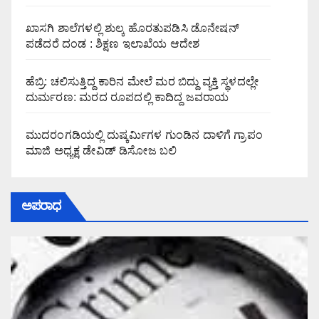
ಖಾಸಗಿ ಶಾಲೆಗಳಲ್ಲಿ ಶುಲ್ಕ ಹೊರತುಪಡಿಸಿ ಡೊನೇಷನ್
ಪಡೆದರೆ ದಂಡ : ಶಿಕ್ಷಣ ಇಲಾಖೆಯ ಆದೇಶ
ಹೆಬ್ರಿ: ಚಲಿಸುತ್ತಿದ್ದ ಕಾರಿನ ಮೇಲೆ ಮರ ಬಿದ್ದು ವ್ಯಕ್ತಿ ಸ್ಥಳದಲ್ಲೇ
ದುರ್ಮರಣ: ಮರದ ರೂಪದಲ್ಲಿ ಕಾದಿದ್ದ ಜವರಾಯ
ಮುದರಂಗಡಿಯಲ್ಲಿ ದುಷ್ಕರ್ಮಿಗಳ ಗುಂಡಿನ ದಾಳಿಗೆ ಗ್ರಾಪಂ
ಮಾಜಿ ಅಧ್ಯಕ್ಷ ಡೇವಿಡ್ ಡಿಸೋಜ ಬಲಿ
ಅಪರಾಧ