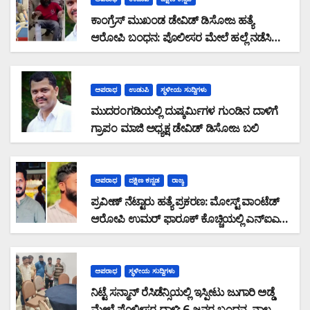
ಕಾಂಗ್ರೆಸ್ ಮುಖಂಡ ಡೇವಿಡ್ ಡಿಸೋಜ ಹತ್ಯೆ
ಆರೋಪಿ ಬಂಧನ: ಪೊಲೀಸರ ಮೇಲೆ ಹಲ್ಲೆ ನಡೆಸಿ
ಪರಾರಿಯಾಗುತ್ತಿದ್ದ ಆರೋಪಿ ಕಾಲಿಗೆ ಫೈರಿಂಗ್
ಅಪರಾಧ
ಉಡುಪಿ
ಸ್ಥಳೀಯ ಸುದ್ದಿಗಳು
ಮುದರಂಗಡಿಯಲ್ಲಿ ದುಷ್ಕರ್ಮಿಗಳ ಗುಂಡಿನ ದಾಳಿಗೆ
ಗ್ರಾಪಂ ಮಾಜಿ ಅಧ್ಯಕ್ಷ ಡೇವಿಡ್ ಡಿಸೋಜ ಬಲಿ
ಅಪರಾಧ
ದಕ್ಷಿಣ ಕನ್ನಡ
ರಾಜ್ಯ
ಪ್ರವೀಣ್ ನೆಟ್ಟಾರು ಹತ್ಯೆ ಪ್ರಕರಣ: ಮೋಸ್ಟ್ ವಾಂಟೆಡ್
ಆರೋಪಿ ಉಮರ್ ಫಾರೂಕ್ ಕೊಚ್ಚಿಯಲ್ಲಿ ಎನ್‌ಐಎ
ವಶಕ್ಕೆ
ಅಪರಾಧ
ಸ್ಥಳೀಯ ಸುದ್ದಿಗಳು
ನಿಟ್ಟೆ ಸನ್ಮಾನ್ ರೆಸಿಡೆನ್ಸಿಯಲ್ಲಿ ಇಸ್ಪೀಟು ಜುಗಾರಿ ಅಡ್ಡೆ
ಮೇಲೆ ಪೊಲೀಸರ ದಾಳಿ: 6 ಜನರ ಬಂಧನ, ನಾಲ್ವರು