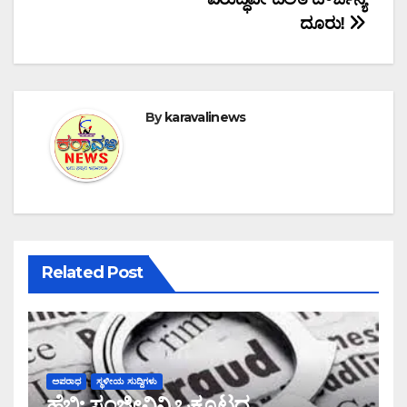
ದೂರು!
By
karavalinews
Related Post
ಅಪರಾಧ
ಸ್ಥಳೀಯ ಸುದ್ದಿಗಳು
ಹೆಬ್ರಿ: ಸಂಜೀವಿನಿ ಒಕ್ಕೂಟದ