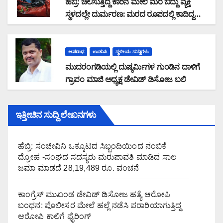
ಹೆಬ್ರಿ: ಚಲಿಸುತ್ತಿದ್ದ ಕಾರಿನ ಮೇಲೆ ಮರ ಬಿದ್ದು ವ್ಯಕ್ತಿ
ಸ್ಥಳದಲ್ಲೇ ದುರ್ಮರಣ: ಮರದ ರೂಪದಲ್ಲಿ ಕಾದಿದ್ದ
ಜವರಾಯ
ಅಪರಾಧ
ಉಡುಪಿ
ಸ್ಥಳೀಯ ಸುದ್ದಿಗಳು
ಮುದರಂಗಡಿಯಲ್ಲಿ ದುಷ್ಕರ್ಮಿಗಳ ಗುಂಡಿನ ದಾಳಿಗೆ
ಗ್ರಾಪಂ ಮಾಜಿ ಅಧ್ಯಕ್ಷ ಡೇವಿಡ್ ಡಿಸೋಜ ಬಲಿ
ಇತ್ತೀಚಿನ ಸುದ್ದಿ ಲೇಖನಗಳು
ಹೆಬ್ರಿ: ಸಂಜೀವಿನಿ ಒಕ್ಕೂಟದ ಸಿಬ್ಬಂದಿಯಿಂದ ನಂಬಿಕೆ
ದ್ರೋಹ -ಸಂಘದ ಸದಸ್ಯರು ಮರುಪಾವತಿ ಮಾಡಿದ ಸಾಲ
ಜಮಾ ಮಾಡದೆ 28,19,489 ರೂ. ವಂಚನೆ
ಕಾಂಗ್ರೆಸ್ ಮುಖಂಡ ಡೇವಿಡ್ ಡಿಸೋಜ ಹತ್ಯೆ ಆರೋಪಿ
ಬಂಧನ: ಪೊಲೀಸರ ಮೇಲೆ ಹಲ್ಲೆ ನಡೆಸಿ ಪರಾರಿಯಾಗುತ್ತಿದ್ದ
ಆರೋಪಿ ಕಾಲಿಗೆ ಫೈರಿಂಗ್