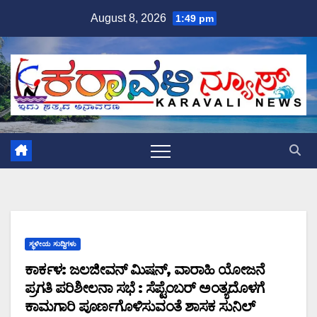
Skip
August 8, 2026
1:49 pm
to
content
ಸ್ಥಳೀಯ ಸುದ್ದಿಗಳು
ಕಾರ್ಕಳ: ಜಲಜೀವನ್‌ ಮಿಷನ್‌, ವಾರಾಹಿ ಯೋಜನೆ
ಪ್ರಗತಿ ಪರಿಶೀಲನಾ ಸಭೆ : ಸೆಪ್ಟೆಂಬರ್ ಅಂತ್ಯದೊಳಗೆ
ಕಾಮಗಾರಿ ಪೂರ್ಣಗೊಳಿಸುವಂತೆ ಶಾಸಕ ಸುನಿಲ್