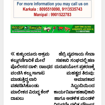
Post
ಕುಕ್ಕುಂದೂರು ಅಕ್ರಮ
ಹೆಬ್ರಿ ವ್ಯವಸಾಯ ಸೇವಾ
ಕಲ್ಲುಗಣಿಗಾರಿಕೆ ಮೇಲೆ
ಸಹಕಾರಿ ಸಂಘದಲ್ಲಿ ಹಣ
navigation
ಪೊಲೀಸರ ದಾಳಿ: ರಾಜಧನ
ದುರುಪಯೋಗ ಪ್ರಕರಣಕ್ಕೆ
ವಂಚಿಸಿ ಕಲ್ಲು ಸಾಗಾಟ
ಮಹತ್ವದ ತಿರುವು:
ಮಾಡುತ್ತಿದ್ದ ಲಾರಿ
ಅಮಾನತಾದ
ವಶಪಡಿಸಿಕೊಂಡು
ಸಿಬ್ಬಂದಿಯಿಂದ
ಮಾಲೀಕನ ವಿರುದ್ಧ ಕೇಸ್
ಕಾರ್ಯನಿರ್ವಾಹಣಾಧಿಕಾರಿ
ದಾಖಲು
ಹಾಗೂ ಅಡಳಿತ ಮಂಡಳಿ
ವಿರುದ್ಧವೇ ದಲಿತ ದೌರ್ಜನ್ಯ