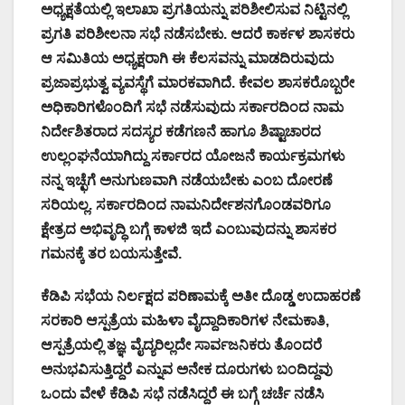
ಅಧ್ಯಕ್ಷತೆಯಲ್ಲಿ ಇಲಾಖಾ ಪ್ರಗತಿಯನ್ನು ಪರಿಶೀಲಿಸುವ ನಿಟ್ಟಿನಲ್ಲಿ
ಪ್ರಗತಿ ಪರಿಶೀಲನಾ ಸಭೆ ನಡೆಸಬೇಕು. ಆದರೆ ಕಾರ್ಕಳ ಶಾಸಕರು
ಆ ಸಮಿತಿಯ ಅಧ್ಯಕ್ಷರಾಗಿ ಈ ಕೆಲಸವನ್ನು ಮಾಡದಿರುವುದು
ಪ್ರಜಾಪ್ರಭುತ್ವ ವ್ಯವಸ್ಥೆಗೆ ಮಾರಕವಾಗಿದೆ. ಕೇವಲ ಶಾಸಕರೊಬ್ಬರೇ
ಅಧಿಕಾರಿಗಳೊಂದಿಗೆ ಸಭೆ ನಡೆಸುವುದು ಸರ್ಕಾರದಿಂದ ನಾಮ
ನಿರ್ದೇಶಿತರಾದ ಸದಸ್ಯರ ಕಡೆಗಣನೆ ಹಾಗೂ ಶಿಷ್ಟಾಚಾರದ
ಉಲ್ಲಂಘನೆಯಾಗಿದ್ದು ಸರ್ಕಾರದ ಯೋಜನೆ ಕಾರ್ಯಕ್ರಮಗಳು
ನನ್ನ ಇಚ್ಛೆಗೆ ಅನುಗುಣವಾಗಿ ನಡೆಯಬೇಕು ಎಂಬ ದೋರಣೆ
ಸರಿಯಲ್ಲ. ಸರ್ಕಾರದಿಂದ ನಾಮನಿರ್ದೇಶನಗೊಂಡವರಿಗೂ
ಕ್ಷೇತ್ರದ ಅಭಿವೃದ್ಧಿ ಬಗ್ಗೆ ಕಾಳಜಿ ಇದೆ ಎಂಬುವುದನ್ನು ಶಾಸಕರ
ಗಮನಕ್ಕೆ ತರ ಬಯಸುತ್ತೇವೆ.
ಕೆಡಿಪಿ ಸಭೆಯ ನಿರ್ಲಕ್ಷದ ಪರಿಣಾಮಕ್ಕೆ ಅತೀ ದೊಡ್ಡ ಉದಾಹರಣೆ
ಸರಕಾರಿ ಆಸ್ಪತ್ರೆಯ ಮಹಿಳಾ ‌ವೈದ್ದಾದಿಕಾರಿಗಳ ನೇಮಕಾತಿ,
ಆಸ್ಪತ್ರೆಯಲ್ಲಿ ತಜ್ಞ ವೈದ್ಯರಿಲ್ಲದೇ ಸಾರ್ವಜನಿಕರು ತೊಂದರೆ
ಅನುಭವಿಸುತ್ತಿದ್ದರೆ ಎನ್ನುವ ಅನೇಕ ದೂರುಗಳು ಬಂದಿದ್ದವು
ಒಂದು ವೇಳೆ ಕೆಡಿಪಿ ಸಭೆ‌ ನಡೆಸಿದ್ದರೆ ಈ ಬಗ್ಗೆ ಚರ್ಚೆ ನಡೆಸಿ