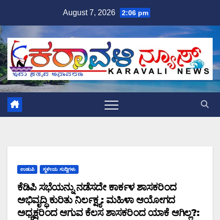
Skip
August 7, 2026
2:06 pm
to
content
ಉಡುಪಿ
ಸ್ಥಳೀಯ ಸುದ್ದಿಗಳು
ಕೆಡಿಪಿ ಸಭೆಯನ್ನು ನಡೆಸದೇ ಕಾರ್ಕಳ ಶಾಸಕರಿಂದ
ಅಭಿವೃದ್ಧಿ ಕುರಿತು ನಿರ್ಲಕ್ಷ್ಯ: ಮಹಿಳಾ ಆಯೋಗದ
ಅಧ್ಯಕ್ಷರಿಂದ ಆಗುವ ಕೆಲಸ ಶಾಸಕರಿಂದ ಯಾಕೆ ಆಗಿಲ್ಲ?: