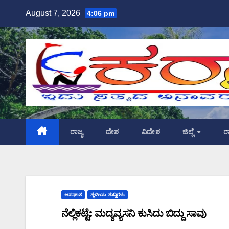
Skip
August 7, 2026
4:06 pm
to
content
ರಾಜ್ಯ
ದೇಶ
ವಿದೇಶ
ಜಿಲ್ಲೆ
ರ
ಅಪಘಾತ
ಸ್ಥಳೀಯ ಸುದ್ದಿಗಳು
ನೆಲ್ಲಿಕಟ್ಟೆ: ಮದ್ಯವ್ಯಸನಿ ಕುಸಿದು ಬಿದ್ದು ಸಾವು