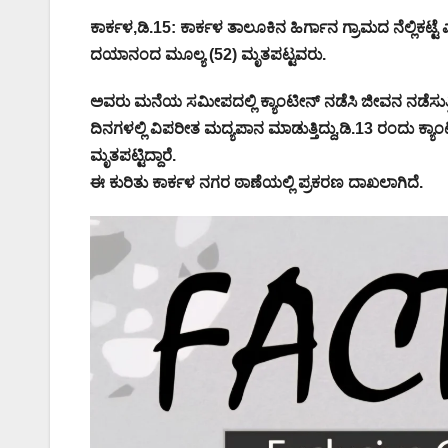
ಕಾರ್ಕಳ,ಡಿ.15: ಕಾರ್ಕಳ ತಾಲೂಕಿನ ಹಿರ್ಗಾನ ಗ್ರಾಮದ ನೆಲ್ಲಿಕಟ್ಟೆ ಎ
ದಯಾನಂದ ಮೂಲ್ಯ (52) ಮೃತಪಟ್ಟವರು.
ಅವರು ಮನೆಯ ಸಮೀಪದಲ್ಲಿ ಕ್ಯಾಂಟೀನ್‌ ನಡೆಸಿ ಜೀವನ ನಡೆಸುತ್
ದಿನಗಳಲ್ಲಿ ವಿಪರೀತ ಮದ್ಯಪಾನ ಮಾಡುತ್ತಿದ್ದು,ಡಿ.13 ರಂದು ಕ್ಯಾ
ಮೃತಪಟ್ಟಿದ್ದಾರೆ.
ಈ ಕುರಿತು ಕಾರ್ಕಳ ನಗರ ಠಾಣೆಯಲ್ಲಿ ಪ್ರಕರಣ ದಾಖಲಾಗಿದೆ.