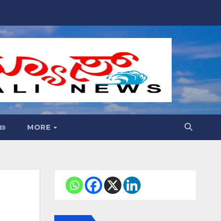
್ಷಣ
MORE