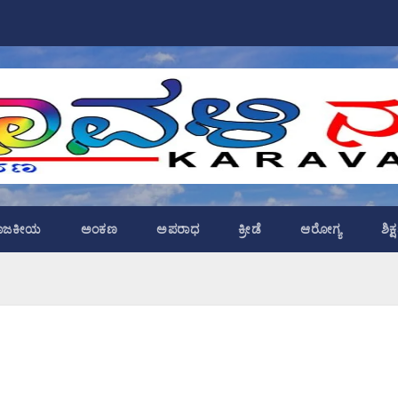
ಾಜಕೀಯ
ಅಂಕಣ
ಅಪರಾಧ
ಕ್ರೀಡೆ
ಆರೋಗ್ಯ
ಶಿಕ