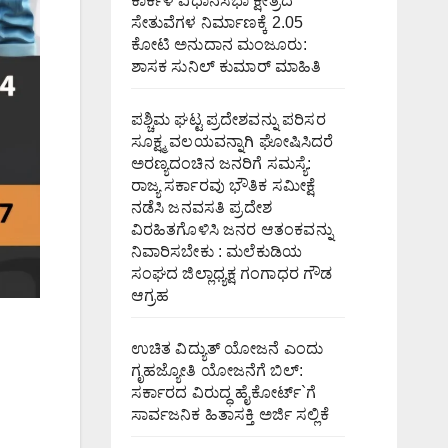
ಕಾರ್ಕಳ ವಿಧಾನಸಭಾ ಕ್ಷೇತ್ರದ
ಸೇತುವೆಗಳ ನಿರ್ಮಾಣಕ್ಕೆ 2.05
ಕೋಟಿ ಅನುದಾನ ಮಂಜೂರು:
ಶಾಸಕ ಸುನಿಲ್ ಕುಮಾರ್ ಮಾಹಿತಿ
ಪಶ್ಚಿಮ ಘಟ್ಟ ಪ್ರದೇಶವನ್ನು ಪರಿಸರ
ಸೂಕ್ಷ್ಮ ವಲಯವನ್ನಾಗಿ ಘೋಷಿಸಿದರೆ
ಅರಣ್ಯದಂಚಿನ ಜನರಿಗೆ ಸಮಸ್ಯೆ:
ರಾಜ್ಯ ಸರ್ಕಾರವು ಭೌತಿಕ ಸಮೀಕ್ಷೆ
ನಡೆಸಿ ಜನವಸತಿ ಪ್ರದೇಶ
ವಿರಹಿತಗೊಳಿಸಿ ಜನರ ಆತಂಕವನ್ನು
ನಿವಾರಿಸಬೇಕು : ಮಲೆಕುಡಿಯ
ಸಂಘದ ಜಿಲ್ಲಾಧ್ಯಕ್ಷ ಗಂಗಾಧರ ಗೌಡ
ಆಗ್ರಹ
ಉಚಿತ ವಿದ್ಯುತ್ ಯೋಜನೆ ಎಂದು
ಗೃಹಜ್ಯೋತಿ ಯೋಜನೆಗೆ ಬಿಲ್:
ಸರ್ಕಾರದ ವಿರುದ್ಧ ಹೈಕೋರ್ಟ್`ಗೆ
ಸಾರ್ವಜನಿಕ ಹಿತಾಸಕ್ತಿ ಅರ್ಜಿ ಸಲ್ಲಿಕೆ