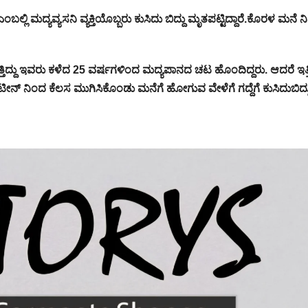
ಂಬಲ್ಲಿ ಮದ್ಯವ್ಯಸನಿ ವ್ಯಕ್ತಿಯೊಬ್ಬರು ಕುಸಿದು ಬಿದ್ದು ಮೃತಪಟ್ಟಿದ್ದಾರೆ.ಕೊರಳ ಮನೆ ನ
ತಿದ್ದು ಇವರು ಕಳೆದ 25 ವರ್ಷಗಳಿಂದ ಮದ್ಯಪಾನದ ಚಟ ಹೊಂದಿದ್ದರು. ಆದರೆ ಇತ್
ಂಟೀನ್‌ ನಿಂದ ಕೆಲಸ ಮುಗಿಸಿಕೊಂಡು ಮನೆಗೆ ಹೋಗುವ ವೇಳೆಗೆ ಗದ್ದೆಗೆ ಕುಸಿದುಬಿದ್ದ