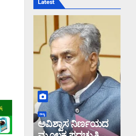
Latest
ರಾಜ್ಯ
ಅವಿಶ್ವಾಸ ನಿರ್ಣಯದ
ಮೂಲಕ ಪದಚ್ಯುತಿ