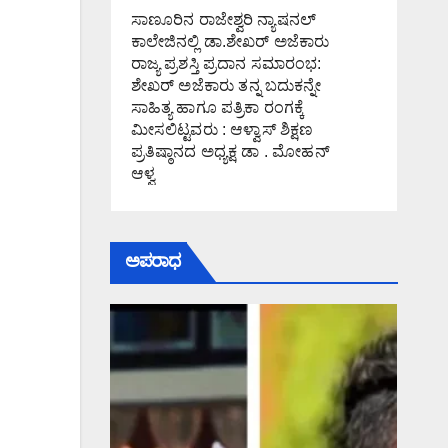
ಸಾಣೂರಿನ ರಾಜೇಶ್ವರಿ ನ್ಯಾಷನಲ್
ಕಾಲೇಜಿನಲ್ಲಿ ಡಾ.ಶೇಖರ್ ಅಜೆಕಾರು
ರಾಜ್ಯ ಪ್ರಶಸ್ತಿ ಪ್ರದಾನ ಸಮಾರಂಭ:
ಶೇಖರ್ ಅಜೆಕಾರು ತನ್ನ ಬದುಕನ್ನೇ
ಸಾಹಿತ್ಯ ಹಾಗೂ ಪತ್ರಿಕಾ ರಂಗಕ್ಕೆ
ಮೀಸಲಿಟ್ಟವರು : ಆಳ್ವಾಸ್ ಶಿಕ್ಷಣ
ಪ್ರತಿಷ್ಠಾನದ ಅಧ್ಯಕ್ಷ ಡಾ . ಮೋಹನ್
ಆಳ್ವ
ಅಪರಾಧ