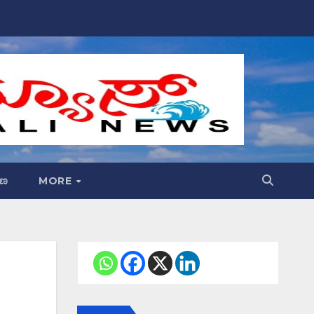
್ಷಣ
MORE