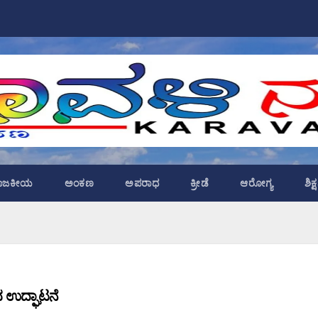
ಾಜಕೀಯ
ಅಂಕಣ
ಅಪರಾಧ
ಕ್ರೀಡೆ
ಆರೋಗ್ಯ
ಶಿಕ
ದ ಉದ್ಘಾಟನೆ