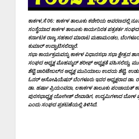
ಕಾರ್ಕಳ,ಸೆ 06: ಕಾರ್ಕಳ ತಾಲೂಕು ಕಚೇರಿಯ ಆವರಣದಲ್ಲಿ ನ
ಸಂಸ್ಥೆಯಾದ ಕಾರ್ಕಳ ತಾಲೂಕು ಕಾರ್ಯನಿರತ ಪತ್ರಕರ್ತ ಸಂಘದ 
ಕರ್ನಾಟಕ ರಾಜ್ಯ ಸಹಕಾರ ಮಾರಾಟ ಮಹಾಮಂಡಲ, ಬೆಂಗಳೂರು ಹಾಗ
ಕುಮಾರ್ ಉದ್ಘಾಟಿಸಲಿದ್ದಾರೆ.
ಸಭಾ ಕಾರ್ಯಕ್ರಮವನ್ನು ಕಾರ್ಕಳ ವಿಧಾನಸಭಾ ಸಭಾ ಕ್ಷೇತ್ರದ ಶಾಸ
ಸಂಘದ ಅಧ್ಯಕ್ಷ ಮೊಹಮ್ಮದ್ ಶರೀಫ್ ಅಧ್ಯಕ್ಷತೆ ವಹಿಸಲಿದ್ದು, ಮ
ಶೆಟ್ಟಿ ಚಾರಿಟೇಬಲ್‌ನ ಅಧ್ಯಕ್ಷ ಮುನಿಯಾಲು ಉದಯ ಶೆಟ್ಟಿ, ಉಡುಪಿ 
ಓನರ್ ಅಸೋಷಿಯೆಷನ್ ಬೆಂಗಳೂರು ಇದರ ಅಧ್ಯಕ್ಷರಾದ ಡಾ. ರವ
ಡಾ. ಹರ್ಷಾ ಪ್ರಿಯಂವದಾ, ಲಕಾರ್ಕಳ ತಾಲೂಕು ಪಂಚಾಯತ್ ಕಾರ್ಯ
ಪುರಸಭಾಧ್ಯಕ್ಷ ಯೋಗೀಶ್ ದೇವಾಡಿಗ, ಉದ್ಯಮಿಗಳಾದ ಬೋಳ ಪ್ರ
ಎಂದು ಸಂಘದ ಪ್ರಕಟಣೆಯಲ್ಲಿ ತಿಳಿಸಿದೆ.