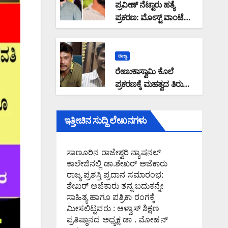
ಪ್ರವೀಣ್ ನೆಟ್ಟಾರು ಹತ್ಯೆ
ಪ್ರಕರಣ: ಮೋಸ್ಟ್ ವಾಂಟೆಡ್
ಆರೋಪಿ ಉಮರ್ ಫಾರೂಕ್
ಕೊಚ್ಚಿಯಲ್ಲಿ ಎನ್‌ಐಎ ವಶಕ್ಕೆ
ರಾಜ್ಯ
ರೇಣುಕಾಸ್ವಾಮಿ ಕೊಲೆ
ಪ್ರಕರಣಕ್ಕೆ ಮಹತ್ವದ ತಿರುವು :
ಮಾಫಿ ಸಾಕ್ಷಿಯನ್ನಾಗಿ
ಪರಿಗಣಿಸುವಂತೆ ಕೋರಿ
ಇತ್ತೀಚಿನ ಸುದ್ದಿ ಲೇಖನಗಳು
ಅರ್ಜಿ ಸಲ್ಲಿಸಿದ ಆರೋಪಿ
ಪ್ರದೋಶ್: ನಟ ದರ್ಶನ್ ಗೆ
ಉರುಳಾಗುತ್ತಾ ಪ್ರಕರಣ?
ಸಾಣೂರಿನ ರಾಜೇಶ್ವರಿ ನ್ಯಾಷನಲ್
ಕಾಲೇಜಿನಲ್ಲಿ ಡಾ.ಶೇಖರ್ ಅಜೆಕಾರು
ರಾಜ್ಯ ಪ್ರಶಸ್ತಿ ಪ್ರದಾನ ಸಮಾರಂಭ:
ಶೇಖರ್ ಅಜೆಕಾರು ತನ್ನ ಬದುಕನ್ನೇ
ಸಾಹಿತ್ಯ ಹಾಗೂ ಪತ್ರಿಕಾ ರಂಗಕ್ಕೆ
ಮೀಸಲಿಟ್ಟವರು : ಆಳ್ವಾಸ್ ಶಿಕ್ಷಣ
ಪ್ರತಿಷ್ಠಾನದ ಅಧ್ಯಕ್ಷ ಡಾ . ಮೋಹನ್