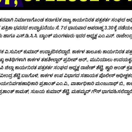
ೂತನವಾಗಿ ನಿರ್ಮಾಣಗೊಂಡ ಕರ್ನಾಟಕ ರಾಜ್ಯ ಕಾರ್ಯನಿರತ ಪತ್ರಕರ್ತ ಸಂಘದ ಅ
ಪತ್ರಿಕಾ ಭವನದ ಉದ್ಘಾಟನೆಯು ಸೆ. 7ರ ಭಾನುವಾರ ಅಪರಾಹ್ನ 3.30ಕ್ಕೆ ನಡೆಯಲ
ೂ ಎಸ್‌.ಡಿ.ಸಿ.ಸಿ. ಬ್ಯಾಂಕ್ ಮಂಗಳೂರು ಇದರ ಅಧ್ಯಕ್ಷ ಎಂ.ಎನ್. ರಾಜೇಂದ್
ಕ ವಿ.ಸುನಿಲ್ ಕುಮಾರ್ ಉದ್ಘಾಟಿಸಲಿದ್ದಾರೆ. ಕಾರ್ಕಳ ತಾಲೂಕು ಕಾರ್ಯನಿರತ ಪತ್
ುಖ್ಯ ಅತಿಥಿಗಳಾಗಿ ಕಾರ್ಕಳ ತಹಶೀಲ್ದಾರ್ ಪ್ರದೀಪ್ ಆರ್., ಮುನಿಯಾಲು ಉದಯಕೃಷ
ಜಿಲ್ಲಾ ಕಾರ್ಯನಿರತ ಪತ್ರಕರ್ತ ಸಂಘದ ಅಧ್ಯಕ್ಷ ರಾಜೇಶ್ ಶೆಟ್ಟಿ, ಕ್ವಾರಿ ಆಂಡ್ ಕ್ರ
ೀಂದ್ರ ಶೆಟ್ಟಿ ಬಜಗೊಳಿ, ಕಾರ್ಕಳ ಉಪ ವಿಭಾಗದ ಸಹಾಯಕ ಪೊಲೀಸ್ ಅಧೀಕ್ಷಕ
ನಿರ್ವಹಣಾಧಿಕಾರಿ ಪ್ರಶಾಂತ್ ಎಂ.ವಿ., ವಾರ್ತಾಧಿಕಾರಿ ಮಂಜುನಾಥ್ ಬಿ., ಕಾ
ಶಾಂತ್ ಕಾಮತ್, ಸುಜಯ ಕುಮಾರ್ ಶೆಟ್ಟಿ, ಮಹಮ್ಮದ್ ಗೌಸ್ ಭಾಗವಹಿಸಲಿದ್ದಾರೆ