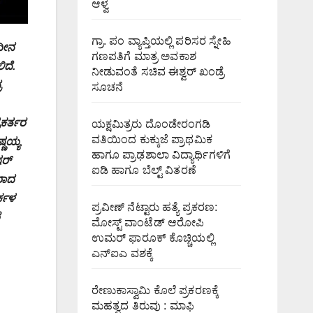
ಆಳ್ವ
ಗ್ರಾ. ಪಂ ವ್ಯಾಪ್ತಿಯಲ್ಲಿ ಪರಿಸರ ಸ್ನೇಹಿ
ಧೀನ
ಗಣಪತಿಗೆ ಮಾತ್ರ ಅವಕಾಶ
ಿದೆ.
ನೀಡುವಂತೆ ಸಚಿವ ಈಶ್ವರ್ ಖಂಡ್ರೆ
ರ
ಸೂಚನೆ
ರಕರ್ತರ
ಯಕ್ಷಮಿತ್ರರು ದೊಂಡೇರಂಗಡಿ
ವತಿಯಿಂದ ಕುಕ್ಕುಜೆ ಪ್ರಾಥಮಿಕ
್ಣಯ್ಯ
ಹಾಗೂ ಪ್ರಾಢಶಾಲಾ ವಿದ್ಯಾರ್ಥಿಗಳಿಗೆ
ಷರ್
ಐಡಿ ಹಾಗೂ ಬೆಲ್ಟ್ ವಿತರಣೆ
ರಾದ
ರ್ಕಳ
ಪ್ರವೀಣ್ ನೆಟ್ಟಾರು ಹತ್ಯೆ ಪ್ರಕರಣ:
ಮೋಸ್ಟ್ ವಾಂಟೆಡ್ ಆರೋಪಿ
ಉಮರ್ ಫಾರೂಕ್ ಕೊಚ್ಚಿಯಲ್ಲಿ
ಎನ್‌ಐಎ ವಶಕ್ಕೆ
ರೇಣುಕಾಸ್ವಾಮಿ ಕೊಲೆ ಪ್ರಕರಣಕ್ಕೆ
ಮಹತ್ವದ ತಿರುವು : ಮಾಫಿ