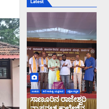
Latest
ಉಡುಪಿ
ಕಲೆ-ಸಾಹಿತ್ಯ- ಯಕ್ಷಗಾನ
ದಕ್ಷಿಣ ಕನ್ನಡ
ಸಾಣೂರಿನ ರಾಜೇಶ್ವರಿ
ನ್ಯಾಷನಲ್ ಕಾಲೇಜಿನಲ್ಲಿ