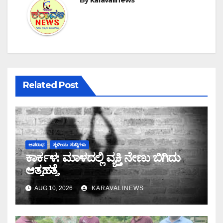
By
karavalinews
Related Post
ಅಪರಾಧ
ಸ್ಥಳೀಯ ಸುದ್ದಿಗಳು
ಕಾರ್ಕಳ: ಮಾಳದಲ್ಲಿ ವ್ಯಕ್ತಿ ನೇಣು ಬಿಗಿದು
ಆತ್ಮಹತ್ಯೆ
AUG 10, 2026
KARAVALINEWS