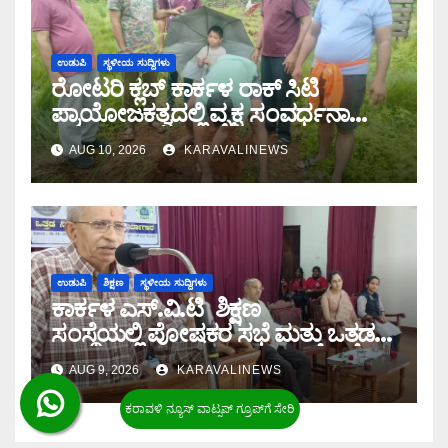
ಉಡುಪಿ
ಸ್ಥಳೀಯ ಸುದ್ದಿಗಳು
ರೋಟರಿ ಕ್ಲಬ್ ಕಾರ್ಕಳ ರಾಕ್ ಸಿಟಿ
ಪ್ರಾಯೋಜಕತ್ವದಲ್ಲಿ ವೃಕ್ಷ ಸಂವರ್ಧನಾ
ಕಾರ್ಯಕ್ರಮ
AUG 10, 2026
KARAVALINEWS
ಉಡುಪಿ
ಶಿಕ್ಷಣ
ಸ್ಥಳೀಯ ಸುದ್ದಿಗಳು
ಕಾರ್ಕಳ ಎಸ್.ವಿ.ಟಿ ಶಿಕ್ಷಣ
ಸಂಸ್ಥೆಯಲ್ಲಿ ಪೋಷಕರ ಸಭೆ ಮತ್ತು ಒತ್ತಡ
ನಿರ್ವಹಣೆ ಮಾಹಿತಿ ಕಾರ್ಯಾಗಾರ
AUG 9, 2026
KARAVALINEWS