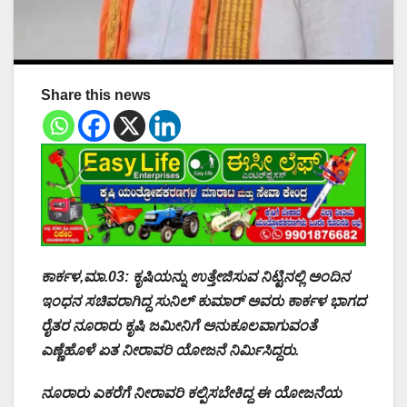
Share this news
ಕಾರ್ಕಳ,ಮಾ.03: ಕೃಷಿಯನ್ನು ಉತ್ತೇಜಿಸುವ ನಿಟ್ಟಿನಲ್ಲಿ ಅಂದಿನ
ಇಂಧನ ಸಚಿವರಾಗಿದ್ದ ಸುನಿಲ್ ಕುಮಾರ್ ಅವರು ಕಾರ್ಕಳ ಭಾಗದ
ರೈತರ ನೂರಾರು ಕೃಷಿ ಜಮೀನಿಗೆ ಅನುಕೂಲವಾಗುವಂತೆ
ಎಣ್ಣೆಹೊಳೆ ಏತ ನೀರಾವರಿ ಯೋಜನೆ ನಿರ್ಮಿಸಿದ್ದರು.
ನೂರಾರು ಎಕರೆಗೆ ನೀರಾವರಿ ಕಲ್ಪಿಸಬೇಕಿದ್ದ ಈ ಯೋಜನೆಯ