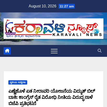
Skip
August 10, 2026
11:27 am
to
content
ಸ್ಥಳೀಯ ಸುದ್ದಿಗಳು
ಎಣ್ಣೆಹೊಳೆ ಏತ ನೀರಾವರಿ ಯೋಜನೆಯ ವಿದ್ಯುತ್ ಬಿಲ್
ಬಾಕಿ: ಕಾಂಗ್ರೆಸ್ ರೈತ ವಿರೋಧಿ ನೀತಿಯ ವಿರುದ್ಧ ನಾಳೆ
ಬಿಜೆಪಿ ಪ್ರತಿಭಟನೆ