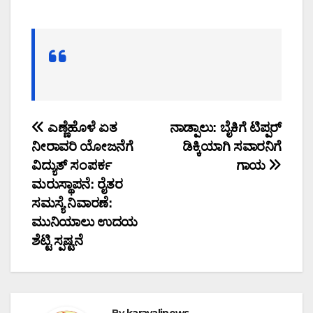
Post
ಎಣ್ಣೆಹೊಳೆ ಏತ
ನಾಡ್ಪಾಲು: ಬೈಕಿಗೆ ಟಿಪ್ಪರ್
ನೀರಾವರಿ ಯೋಜನೆಗೆ
ಡಿಕ್ಕಿಯಾಗಿ ಸವಾರನಿಗೆ
navigation
ವಿದ್ಯುತ್ ಸಂಪರ್ಕ
ಗಾಯ
ಮರುಸ್ಥಾಪನೆ: ರೈತರ
ಸಮಸ್ಯೆ ನಿವಾರಣೆ:
ಮುನಿಯಾಲು ಉದಯ
ಶೆಟ್ಟಿ ಸ್ಪಷ್ಟನೆ