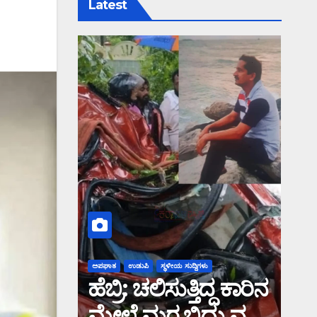
Latest
ಅಪಘಾತ
ಉಡುಪಿ
ಸ್ಥಳೀಯ ಸುದ್ದಿಗಳು
ಹೆಬ್ರಿ: ಚಲಿಸುತ್ತಿದ್ದ ಕಾರಿನ
ಮೇಲೆ ಮರ ಬಿದ್ದು ವ್ಯಕ್ತಿ