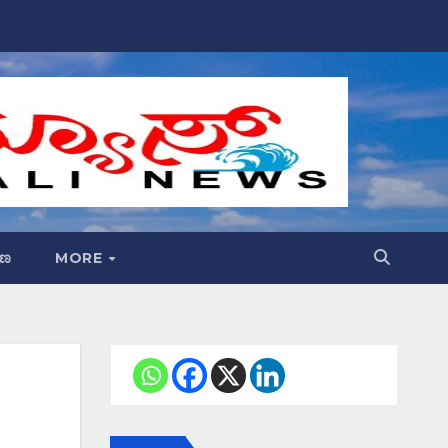
್ಷಣ
MORE