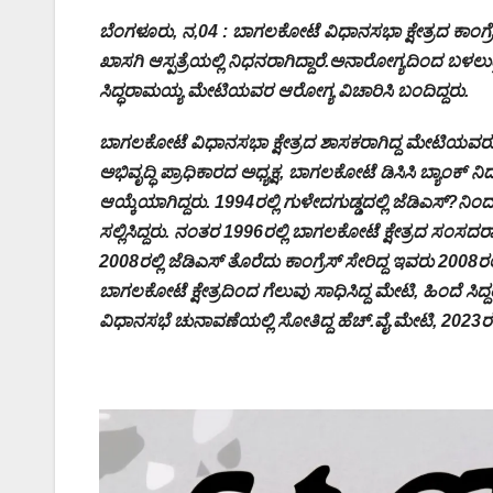
ಬೆಂಗಳೂರು, ನ,04 : ಬಾಗಲಕೋಟೆ ವಿಧಾನಸಭಾ ಕ್ಷೇತ್ರದ ಕಾಂಗ
ಖಾಸಗಿ ಆಸ್ಪತ್ರೆಯಲ್ಲಿ ನಿಧನರಾಗಿದ್ದಾರೆ.ಅನಾರೋಗ್ಯದಿಂದ ಬಳಲುತ್ತಿದ
ಸಿದ್ಧರಾಮಯ್ಯ ಮೇಟಿಯವರ ಆರೋಗ್ಯ ವಿಚಾರಿಸಿ ಬಂದಿದ್ದರು.
ಬಾಗಲಕೋಟೆ ವಿಧಾನಸಭಾ ಕ್ಷೇತ್ರದ ಶಾಸಕರಾಗಿದ್ದ ಮೇಟಿಯವರು,
ಅಭಿವೃದ್ಧಿ ಪ್ರಾಧಿಕಾರದ ಅಧ್ಯಕ್ಷ, ಬಾಗಲಕೋಟೆ ಡಿಸಿಸಿ ಬ್ಯಾಂಕ್ 
ಆಯ್ಕೆಯಾಗಿದ್ದರು. 1994ರಲ್ಲಿ ಗುಳೇದಗುಡ್ಡದಲ್ಲಿ ಜೆಡಿಎಸ್?ನ
ಸಲ್ಲಿಸಿದ್ದರು. ನಂತರ 1996ರಲ್ಲಿ ಬಾಗಲಕೋಟೆ ಕ್ಷೇತ್ರದ ಸಂಸದರಾಗಿ ಆ
2008ರಲ್ಲಿ ಜೆಡಿಎಸ್ ತೊರೆದು ಕಾಂಗ್ರೆಸ್ ಸೇರಿದ್ದ ಇವರು 2008ರಲ
ಬಾಗಲಕೋಟೆ ಕ್ಷೇತ್ರದಿಂದ ಗೆಲುವು ಸಾಧಿಸಿದ್ದ ಮೇಟಿ, ಹಿಂದೆ ಸಿ
ವಿಧಾನಸಭೆ ಚುನಾವಣೆಯಲ್ಲಿ ಸೋತಿದ್ದ ಹೆಚ್.ವೈ.ಮೇಟಿ, 2023ರಲ್ಲ