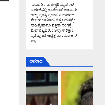
ಸಾಣೂರಿನ ರಾಜೇಶ್ವರಿ ನ್ಯಾಷನಲ್
ಕಾಲೇಜಿನಲ್ಲಿ ಡಾ.ಶೇಖರ್ ಅಜೆಕಾರು
ರಾಜ್ಯ ಪ್ರಶಸ್ತಿ ಪ್ರದಾನ ಸಮಾರಂಭ:
ಶೇಖರ್ ಅಜೆಕಾರು ತನ್ನ ಬದುಕನ್ನೇ
ಸಾಹಿತ್ಯ ಹಾಗೂ ಪತ್ರಿಕಾ ರಂಗಕ್ಕೆ
ಮೀಸಲಿಟ್ಟವರು : ಆಳ್ವಾಸ್ ಶಿಕ್ಷಣ
ಪ್ರತಿಷ್ಠಾನದ ಅಧ್ಯಕ್ಷ ಡಾ . ಮೋಹನ್
ಆಳ್ವ
ಅಪರಾಧ