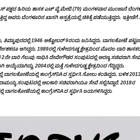
್ರೆಸ್ ಪಕ್ಷದ ಹಿರಿಯ ಶಾಸಕ ಎಚ್ ವೈ ಮೇಟಿ (79) ಮಂಗಳವಾರ ಮುಂಜಾನೆ ಬೆಂಗ
್ದ ಅವರು ಬೆಂಗಳೂರಿನ ಖಾಸಗಿ ಆಸ್ಪತ್ರೆಯಲ್ಲಿ ಚಿಕಿತ್ಸೆ ಪಡೆಯುತ್ತಿದ್ದರು. ಇತ್ತೀಚೆಗೆ
 ತಿಮ್ಮಾಪುರದಲ್ಲಿ 1946 ಅಕ್ಟೋಬರ್ 9ರಂದು ಜನಿಸಿದ್ದರು. ಬಾಗಲಕೋಟೆ ಪಟ್ಟ
ನಿರ್ದೇಶಕರೂ ಆಗಿದ್ದರು. 1989ರಲ್ಲಿ ಗುಳೇದಗುಡ್ಡ ಕ್ಷೇತ್ರದಿಂದ ಮೊದಲ ಬಾರಿ ಶಾಸಕರ
ಿಂದ 2ನೇ ಬಾರಿ ಗೆಲುವು ಸಾಧಿಸಿ ದೇವೇಗೌಡರ ಸಂಪುಟದಲ್ಲಿ ಅರಣ್ಯ ಸಚಿವರಾಗಿ ಸೇವ
ಯ್ಕೆಯಾಗಿದ್ದು, 2004ರಲ್ಲಿ ಮತ್ತೆ ಗುಳೇದಗುಡ್ಡ ಕ್ಷೇತ್ರದಿಂದ ಗೆದ್ದಿದ್ದರು.
್ಲಿ ಬಾಗಲಕೋಟೆಯಲ್ಲಿ ಕಾಂಗ್ರೆಸ್‌ನಿAದ ಸ್ಪರ್ಧಿಸಿ ಸೋಲು ಕಂಡಿದ್ದರು. ಬಳಿಕ 2013ರ
ದ್ದರಾಮಯ್ಯ ಸಂಪುಟದಲ್ಲಿ ಅಬಕಾರಿ ಸಚಿವರಾಗಿಯೂ ಸೇವೆ ಸಲ್ಲಿಸಿದ್ದಾರೆ. 2018ರ
ಿ ಬಾಗಲಕೋಟೆಯಲ್ಲಿ ಕಾಂಗ್ರೆಸ್‌ನಿAದ ಸ್ಫರ್ಧಿಸಿ ಜಯಗಳಿಸಿದ್ದರು.