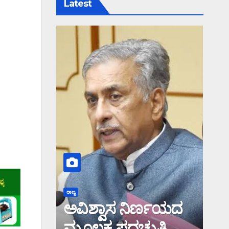
Latest
ರಾಜ್ಯ
ಅವಿಶ್ವಾಸ ನಿರ್ಣಯದ
ಮೂಲಕ ಪದಚ್ಯುತಿ