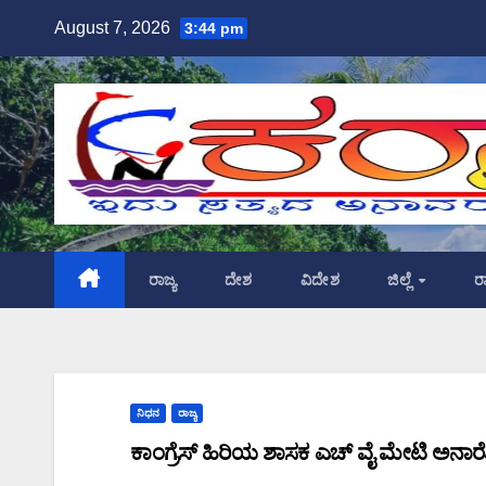
Skip
August 7, 2026
3:44 pm
to
content
ರಾಜ್ಯ
ದೇಶ
ವಿದೇಶ
ಜಿಲ್ಲೆ
ರ
ನಿಧನ
ರಾಜ್ಯ
ಕಾಂಗ್ರೆಸ್ ಹಿರಿಯ ಶಾಸಕ ಎಚ್ ವೈ ಮೇಟಿ ಅನಾ