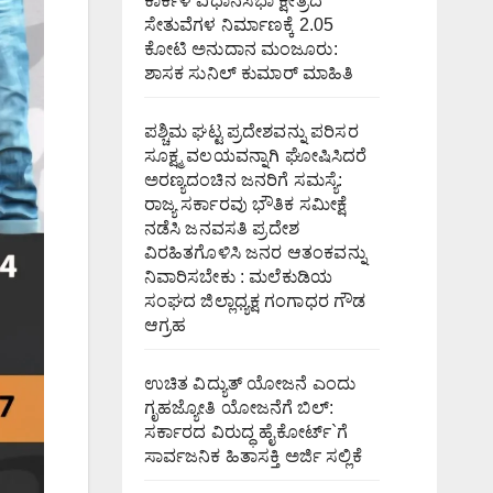
ಕಾರ್ಕಳ ವಿಧಾನಸಭಾ ಕ್ಷೇತ್ರದ
ಸೇತುವೆಗಳ ನಿರ್ಮಾಣಕ್ಕೆ 2.05
ಕೋಟಿ ಅನುದಾನ ಮಂಜೂರು:
ಶಾಸಕ ಸುನಿಲ್ ಕುಮಾರ್ ಮಾಹಿತಿ
ಪಶ್ಚಿಮ ಘಟ್ಟ ಪ್ರದೇಶವನ್ನು ಪರಿಸರ
ಸೂಕ್ಷ್ಮ ವಲಯವನ್ನಾಗಿ ಘೋಷಿಸಿದರೆ
ಅರಣ್ಯದಂಚಿನ ಜನರಿಗೆ ಸಮಸ್ಯೆ:
ರಾಜ್ಯ ಸರ್ಕಾರವು ಭೌತಿಕ ಸಮೀಕ್ಷೆ
ನಡೆಸಿ ಜನವಸತಿ ಪ್ರದೇಶ
ವಿರಹಿತಗೊಳಿಸಿ ಜನರ ಆತಂಕವನ್ನು
ನಿವಾರಿಸಬೇಕು : ಮಲೆಕುಡಿಯ
ಸಂಘದ ಜಿಲ್ಲಾಧ್ಯಕ್ಷ ಗಂಗಾಧರ ಗೌಡ
ಆಗ್ರಹ
ಉಚಿತ ವಿದ್ಯುತ್ ಯೋಜನೆ ಎಂದು
ಗೃಹಜ್ಯೋತಿ ಯೋಜನೆಗೆ ಬಿಲ್:
ಸರ್ಕಾರದ ವಿರುದ್ಧ ಹೈಕೋರ್ಟ್`ಗೆ
ಸಾರ್ವಜನಿಕ ಹಿತಾಸಕ್ತಿ ಅರ್ಜಿ ಸಲ್ಲಿಕೆ