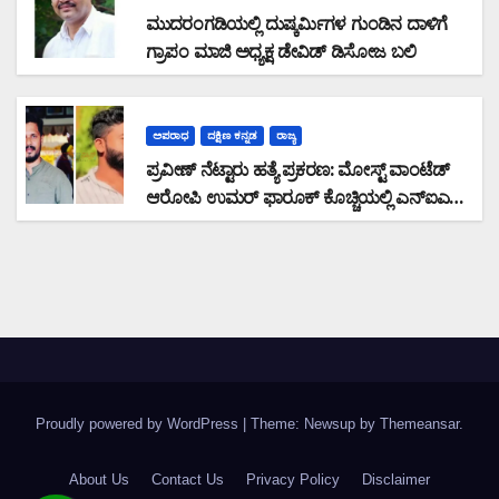
ಮುದರಂಗಡಿಯಲ್ಲಿ ದುಷ್ಕರ್ಮಿಗಳ ಗುಂಡಿನ ದಾಳಿಗೆ
ಗ್ರಾಪಂ ಮಾಜಿ ಅಧ್ಯಕ್ಷ ಡೇವಿಡ್ ಡಿಸೋಜ ಬಲಿ
ಅಪರಾಧ
ದಕ್ಷಿಣ ಕನ್ನಡ
ರಾಜ್ಯ
ಪ್ರವೀಣ್ ನೆಟ್ಟಾರು ಹತ್ಯೆ ಪ್ರಕರಣ: ಮೋಸ್ಟ್ ವಾಂಟೆಡ್
ಆರೋಪಿ ಉಮರ್ ಫಾರೂಕ್ ಕೊಚ್ಚಿಯಲ್ಲಿ ಎನ್‌ಐಎ
ವಶಕ್ಕೆ
Proudly powered by WordPress
|
Theme: Newsup by
Themeansar
.
About Us
Contact Us
Privacy Policy
Disclaimer