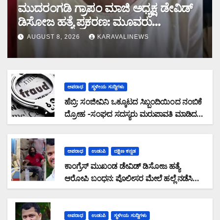
ಮುದರಂಗಡಿ ಗ್ರಾಪಂ ಮಾಜಿ ಅಧ್ಯಕ್ಷ ಡೇವಿಡ್
ಡಿಸೋಜ ಹತ್ಯೆ ಪ್ರಕರಣ: ಮೂವರು
ಆರೋಪಿಗಳ ಬಂಧನ
AUGUST 8, 2026
KARAVALINEWS
ಅಪರಾಧ
ಸ್ಥಳೀಯ ಸುದ್ದಿಗಳು
ಹೆಬ್ರಿ: ಸಂಜೀವಿನಿ ಒಕ್ಕೂಟದ ಸಿಬ್ಬಂದಿಯಿಂದ ನಂಬಿಕೆ
ದ್ರೋಹ -ಸಂಘದ ಸದಸ್ಯರು ಮರುಪಾವತಿ ಮಾಡಿದ
ಸಾಲ ಜಮಾ ಮಾಡದೆ 28,19,489 ರೂ. ವಂಚನೆ
ಅಪರಾಧ
ಉಡುಪಿ
ದಕ್ಷಿಣ ಕನ್ನಡ
ಕಾಂಗ್ರೆಸ್ ಮುಖಂಡ ಡೇವಿಡ್ ಡಿಸೋಜ ಹತ್ಯೆ
ಆರೋಪಿ ಬಂಧನ: ಪೊಲೀಸರ ಮೇಲೆ ಹಲ್ಲೆ ನಡೆಸಿ
ಪರಾರಿಯಾಗುತ್ತಿದ್ದ ಆರೋಪಿ ಕಾಲಿಗೆ ಫೈರಿಂಗ್
ಅಪರಾಧ
ಉಡುಪಿ
ಸ್ಥಳೀಯ ಸುದ್ದಿಗಳು