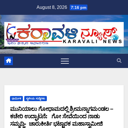
Skip
August 8, 2026
7:16 pm
to
content
ಧಾರ್ಮಿಕ
ಸ್ಥಳೀಯ ಸುದ್ದಿಗಳು
ಮುನಿಯಾಲು ಗೋಧಾಮದಲ್ಲಿ ಶ್ರೀಮನ್ನಾಗಮಂಡಲ –
ಕಚೇರಿ ಉದ್ಘಾಟನೆ: ಗೋ ಸೇವೆಯಿಂದ ನಾಡು
ಸಮೃದ್ಧಿ- ಚಾರುಕೀರ್ತಿ ಭಟ್ಟಾರಕ ಮಹಾಸ್ವಾಮೀಜಿ