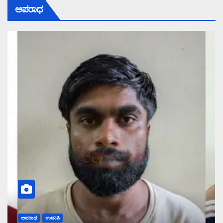
ಅಪರಾಧ
ಅಪರಾಧ
ಉಡುಪಿ