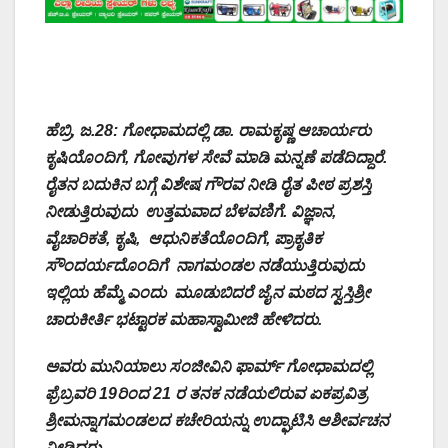
ಹೆಬ್ರಿ, ಜ.28: ಗೋಧಾಮದಲ್ಲಿ ಡಾ. ರಾಮಕೃಷ್ಣ ಆಚಾರ್ಯರು
ಕೃಷಿಯೊಂದಿಗೆ, ಗೋವುಗಳ ಸೇವೆ ಮಾಡಿ ಮನ್ನಣೆ ಪಡೆದಿದ್ದಾರೆ.
ರೈತನ ಬದುಕಿನ ಬಗ್ಗೆ ವಿಶೇಷ ಗೌರವ ನೀಡಿ ರೈತ ಪೀಠ ಪ್ರಶಸ್ತಿ
ನೀಡುತ್ತಿರುವುದು ಉತ್ತಮವಾದ ಬೆಳವಣಿಗೆ. ವಿಜ್ಞಾನ,
ವೈಚಾರಿಕತೆ, ಕೃಷಿ, ಆಧುನಿಕತೆಯೊಂದಿಗೆ, ಪ್ರಾಕೃತಿಕ
ಸೌಂದರ್ಯದೊಂದಿಗೆ ನಾಗಮಂಡಲ ನಡೆಯುತ್ತಿರುವುದು
ಇಲ್ಲಿಯ ಹೆಮ್ಮೆ ಎಂದು ಮೂಡುಬಿದರೆ ಜೈನ ಮಠದ ಸ್ವಸ್ತಿಶ್ರೀ
ಚಾರುಕೀರ್ತಿ ಭಟ್ಟಾರಕ ಮಹಾಸ್ವಾಮೀಜಿ ಹೇಳಿದರು.
ಅವರು ಮುನಿಯಾಲು ಸಂಜೀವಿನಿ ಫಾರ್ಮ್‌ ಗೋಧಾಮದಲ್ಲಿ
ಫ್ರೆಬ್ರವರಿ 19ರಿಂದ 21 ರ ತನಕ ನಡೆಯಲಿರುವ ಏಕಪ್ರವಿತ್ರ
ಶ್ರೀಮನ್ನಾಗಮಂಡಲದ ಕಚೇರಿಯನ್ನು ಉದ್ಘಾಟಿಸಿ ಆಶೀರ್ವಚನ
ನೀಡಿದರು.