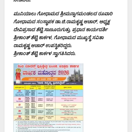
ಮುನಿಯಾಲು ಗೋಧಾಮದ ಶ್ರೀಮನ್ನಾಗಮಂಡಲದ ರೂವಾರಿ
ಗೋಧಾಮದ ಸಂಸ್ಥಾಪಕ ಡಾ.ಜಿ.ರಾಮಕೃಷ್ಣ ಆಚಾರ್‌, ಅಧ್ಯಕ್ಷ
ದೇವಿಪ್ರಸಾದ ಶೆಟ್ಟಿ ಸಾಣೂರುಗುತ್ತು, ಪ್ರಧಾನ ಕಾರ್ಯದರ್ಶಿ
ಶ್ರೀಕಾಂತ್‌ ಶೆಟ್ಟಿ ಕಾರ್ಕಳ, ಗೋಧಾಮದ ಮುಖ್ಯಸ್ಥೆ ಸವಿತಾ
ರಾಮಕೃಷ್ಣ ಆಚಾರ್‌ ಉಪಸ್ಥಿತರಿದ್ದರು.
ಶ್ರೀಕಾಂತ್‌ ಶೆಟ್ಟಿ ಕಾರ್ಕಳ ಸ್ವಾಗತಿಸಿದರು.