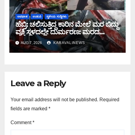
ಅಪಘಾತ
ಉಡುಪಿ
ಸ್ಥಳೀಯ ಸುದ್ದಿಗಳು
ಹೆಬ್ರಿ: ಚಲಿಸುತ್ತಿದ್ದ ಕಾರಿನ ಮೇಲೆ ಮರ ಬಿದ್ದು
ವ್ಯಕ್ತಿ ಸ್ಥಳದಲ್ಲೇ ದುರ್ಮರಣ: ಮರದ
ರೂಪದಲ್ಲಿ ಕಾದಿದ್ದ ಜವರಾಯ
AUG 7, 2026
KARAVALINEWS
Leave a Reply
Your email address will not be published.
Required
fields are marked
*
Comment
*