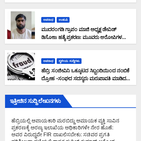
ಸುನಿಲ್‌ ಕುಮಾರ್‌ ಮನವಿ
ಅಪರಾಧ
ಉಡುಪಿ
ಮುದರಂಗಡಿ ಗ್ರಾಪಂ ಮಾಜಿ ಅಧ್ಯಕ್ಷ ಡೇವಿಡ್
ಡಿಸೋಜ ಹತ್ಯೆ ಪ್ರಕರಣ: ಮೂವರು ಆರೋಪಿಗಳ
ಬಂಧನ
ಅಪರಾಧ
ಸ್ಥಳೀಯ ಸುದ್ದಿಗಳು
ಹೆಬ್ರಿ: ಸಂಜೀವಿನಿ ಒಕ್ಕೂಟದ ಸಿಬ್ಬಂದಿಯಿಂದ ನಂಬಿಕೆ
ದ್ರೋಹ -ಸಂಘದ ಸದಸ್ಯರು ಮರುಪಾವತಿ ಮಾಡಿದ
ಸಾಲ ಜಮಾ ಮಾಡದೆ 28,19,489 ರೂ. ವಂಚನೆ
ಇತ್ತೀಚಿನ ಸುದ್ದಿ ಲೇಖನಗಳು
ಹೆಬ್ರಿಯಲ್ಲಿ ಅಪಾಯಕಾರಿ ಮರಬಿದ್ದು ಅಮಾಯಕ ವ್ಯಕ್ತಿ ಸಾವಿನ
ಪ್ರಕರಣಕ್ಕೆ ಅರಣ್ಯ ಇಲಾಖೆಯ ಅಧಿಕಾರಿಗಳೇ ನೇರ ಹೊಣೆ:
ಅವರ ವಿರುದ್ಧವೇ FIR ದಾಖಲಿಸಬೇಕು: ಸಚಿವರ ಪ್ರಗತಿ