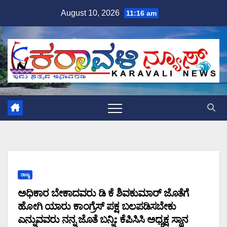
Skip
August 10, 2026
11:16 am
to
content
ರಾಜ್ಯ
ಅಧಿಕಾರ ಬೇಕಾದವರು ಡಿ ಕೆ ಶಿವಕುಮಾರ್ ಜೊತೆಗೆ
ಹೋಗಿ ಯಾರು ಕಾಂಗ್ರೆಸ್ ಪಕ್ಷ ಬಲಪಡಿಸಬೇಕು
ಎನ್ನುವವರು ನನ್ನ ಜೊತೆ ಬನ್ನಿ: ಕೆಪಿಸಿಸಿ ಅಧ್ಯಕ್ಷ ಸ್ಥಾನ