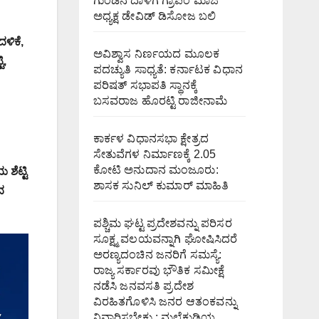
ಗುಂಡಿನ ದಾಳಿಗೆ ಗ್ರಾಪಂ ಮಾಜಿ
ಅಧ್ಯಕ್ಷ ಡೇವಿಡ್ ಡಿಸೋಜ ಬಲಿ
ಳಿಕೆ,
ಅವಿಶ್ವಾಸ ನಿರ್ಣಯದ ಮೂಲಕ
ಿ,
ಪದಚ್ಯುತಿ ಸಾಧ್ಯತೆ: ಕರ್ನಾಟಕ ವಿಧಾನ
ಪರಿಷತ್ ಸಭಾಪತಿ ಸ್ಥಾನಕ್ಕೆ
ಬಸವರಾಜ ಹೊರಟ್ಟಿ ರಾಜೀನಾಮೆ
ಕಾರ್ಕಳ ವಿಧಾನಸಭಾ ಕ್ಷೇತ್ರದ
ಸೇತುವೆಗಳ ನಿರ್ಮಾಣಕ್ಕೆ 2.05
ಕೋಟಿ ಅನುದಾನ ಮಂಜೂರು:
ಶೆಟ್ಟಿ
ಶಾಸಕ ಸುನಿಲ್ ಕುಮಾರ್ ಮಾಹಿತಿ
ದ
ಪಶ್ಚಿಮ ಘಟ್ಟ ಪ್ರದೇಶವನ್ನು ಪರಿಸರ
ಸೂಕ್ಷ್ಮ ವಲಯವನ್ನಾಗಿ ಘೋಷಿಸಿದರೆ
ಅರಣ್ಯದಂಚಿನ ಜನರಿಗೆ ಸಮಸ್ಯೆ:
ರಾಜ್ಯ ಸರ್ಕಾರವು ಭೌತಿಕ ಸಮೀಕ್ಷೆ
ನಡೆಸಿ ಜನವಸತಿ ಪ್ರದೇಶ
ವಿರಹಿತಗೊಳಿಸಿ ಜನರ ಆತಂಕವನ್ನು
ನಿವಾರಿಸಬೇಕು : ಮಲೆಕುಡಿಯ