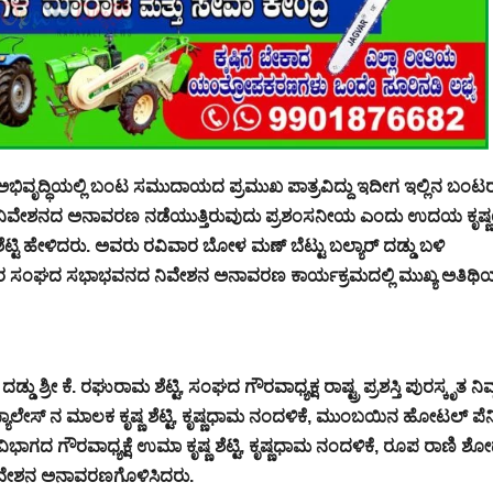
ಭಿವೃದ್ಧಿಯಲ್ಲಿ ಬಂಟ ಸಮುದಾಯದ ಪ್ರಮುಖ ಪಾತ್ರವಿದ್ದು ಇದೀಗ ಇಲ್ಲಿನ ಬಂಟ
ಘದ ನಿವೇಶನದ ಅನಾವರಣ ನಡೆಯುತ್ತಿರುವುದು ಪ್ರಶಂಸನೀಯ ಎಂದು ಉದಯ ಕೃಷ್ಣ
್ಟಿ ಹೇಳಿದರು. ಅವರು ರವಿವಾರ ಬೋಳ ಮಣ್ ಬೆಟ್ಟು ಬಲ್ಯಾರ್ ದಡ್ಡು ಬಳಿ
ರ ಸಂಘದ ಸಭಾಭವನದ ನಿವೇಶನ ಅನಾವರಣ ಕಾರ್ಯಕ್ರಮದಲ್ಲಿ ಮುಖ್ಯ ಅತಿಥಿಯ
 ಕೆ. ರಘುರಾಮ ಶೆಟ್ಟಿ, ಸಂಘದ ಗೌರವಾಧ್ಯಕ್ಷ ರಾಷ್ಟ್ರ ಪ್ರಶಸ್ತಿ ಪುರಸ್ಕೃತ ನಿವೃ
ಣ ಪ್ಯಾಲೇಸ್ ನ ಮಾಲಕ ಕೃಷ್ಣ ಶೆಟ್ಟಿ, ಕೃಷ್ಣಧಾಮ ನಂದಳಿಕೆ, ಮುಂಬಯಿನ ಹೋಟಲ್ ಪೆನಿ
ಾಗದ ಗೌರವಾಧ್ಯಕ್ಷೆ ಉಮಾ ಕೃಷ್ಣ ಶೆಟ್ಟಿ, ಕೃಷ್ಣಧಾಮ ನಂದಳಿಕೆ, ರೂಪ ರಾಣಿ ಶ
ಿ ನಿವೇಶನ‍ ಅನಾವರಣಗೊಳಿಸಿದರು.