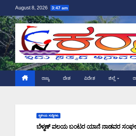
Skip
August 8, 2026
3:47 am
to
content
ರಾಜ್ಯ
ದೇಶ
ವಿದೇಶ
ಜಿಲ್ಲೆ
ರ
ಸ್ಥಳೀಯ ಸುದ್ದಿಗಳು
ಬೆಳ್ಮಣ್ ವಲಯ ಬಂಟರ ಯಾನೆ ನಾಡವರ ಸಂ