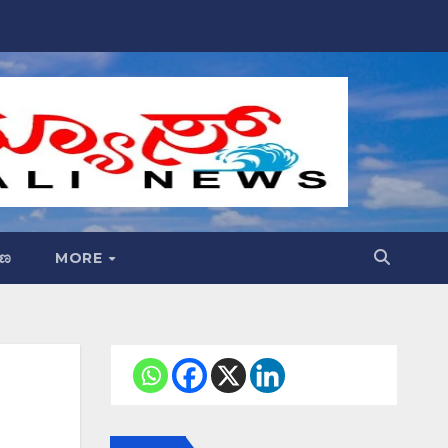
್ಷಣ
MORE