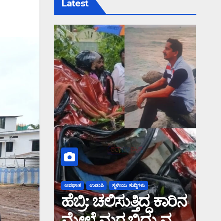
Latest
ಅಪಘಾತ
ಉಡುಪಿ
ಸ್ಥಳೀಯ ಸುದ್ದಿಗಳು
ಹೆಬ್ರಿ: ಚಲಿಸುತ್ತಿದ್ದ ಕಾರಿನ
ಮೇಲೆ ಮರ ಬಿದ್ದು ವ್ಯಕ್ತಿ