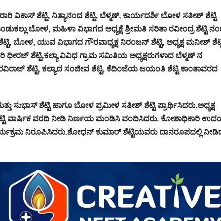
 ವಿಕಾಸ್ ಶೆಟ್ಟಿ, ನಿತ್ಯಾನಂದ ಶೆಟ್ಟಿ, ಬೆಳ್ಮಣ್, ಕಾರ್ಯದರ್ಶಿ ಬೋಳ ಸತೀಶ್ ಶೆಟ್ಟಿ
ಡುಕಲ್ಲು ಬೋಳ, ಮಹಿಳಾ ವಿಭಾಗದ ಅಧ್ಯಕ್ಷೆ ಶ್ರೀಮತಿ ಸರಿತಾ ರವೀಂದ್ರ ಶೆಟ್ಟಿ ನಂದ
ಶೆಟ್ಟಿ, ಬೋಳ, ಯುವ ವಿಭಾಗದ ಗೌರವಾಧ್ಯಕ್ಷ ನಿರಂಜನ್ ಶೆಟ್ಟಿ, ಅಧ್ಯಕ್ಷ ಮನೀಶ್ ಶೆಟ್ಟ
 ಧೀರಜ್ ಶೆಟ್ಟಿ,ಕಲ್ಯಾ ವಿವಿಧ ಗ್ರಾಮ ಸಮಿತಿಯ ಅಧ್ಯಕ್ಷರುಗಳಾದ ಬೆಳ್ಮಣ್ ನ
ರಾಜ್ ಶೆಟ್ಟಿ, ಕಲ್ಯಾದ ಸಂಜೀವ ಶೆಟ್ಟಿ, ಕೆದಿಂಜೆಯ ಜಯಂತಿ ಶೆಟ್ಟಿ ಕಾಂತಾವರದ
ುಭಾಸ್ ಶೆಟ್ಟಿ ಹಾಗೂ ಬೋಳ ಪ್ರಮೀಳ ಸತೀಶ್ ಶೆಟ್ಟಿ ಪ್ರಾರ್ಥಿಸಿದರು.ಅಧ್ಯಕ್ಷ
ಶೆಟ್ಟಿ ವಾರ್ಷಿಕ ವರದಿ ನೀಡಿ ನಿರ್ಣಯ ಮಂಡಿಸಿ ವಂದಿಸಿದರು. ಕೋಶಾಧಿಕಾರಿ ಉದಯ 
ಾರ್ಯಕ್ರಮ ನಿರೂಪಿಸಿದರು.ಶೋಧನ್ ಕುಮಾರ್ ಶೆಟ್ಟಿಯವರು ದಾನರೂಪದಲ್ಲಿ‌ ನೀಡಿ