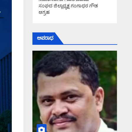
ಸಂಘದ ಜಿಲ್ಲಾಧ್ಯಕ್ಷ ಗಂಗಾಧರ ಗೌಡ
ಆಗ್ರಹ
ಅಪರಾಧ