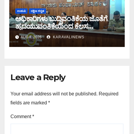
ಉಡುಪಿ
ದಕ್ಷಿಣ ಕನ್ನಡ
ಅಧಿಕಾರಿಗಳು ಬುದ್ಧಿವಂತಿಕೆಯ ಜೊತೆಗೆ
ಹೃದಯುವಂತಿಕೆಯಿಂದ ಕೆಲಸ
ಮಾಡಬೇಕು: ಪ್ರಗತಿ ಪರಿಶೀಲನಾ ಸಭೆಯಲ್ಲಿ
AUG 8, 2026
KARAVALINEWS
ಅಧಿಕಾರಿಗಳಿಗೆ ಆರೋಗ್ಯ ಸಚಿವ ಯು.ಟಿ
ಖಾದರ್ ಕಿವಿಮಾತು
Leave a Reply
Your email address will not be published.
Required
fields are marked
*
Comment
*