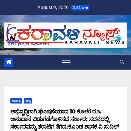
Skip
August 9, 2026
2:51 am
to
content
ಉಡುಪಿ
ರಾಜ್ಯ
ಅಭಿವೃದ್ಧಿಗಾಗಿ ಘೊಷಣೆಯಾದ 10 ಕೋಟಿ ರೂ.
ಅನುದಾನ ಬಿಡುಗಡೆಗೊಳಿಸದ ಸರ್ಕಾರ: ಸದನದಲ್ಲಿ
ಸರ್ಕಾರವನ್ನು ತರಾಟೆಗೆ ತೆಗೆದುಕೊಂಡ ಶಾಸಕ ವಿ ಸುನಿಲ್