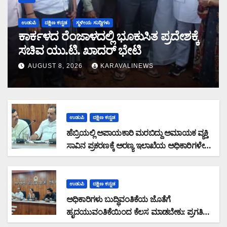
ಉಡುಪಿ
ದಕ್ಷಿಣ ಕನ್ನಡ
ಸ್ಥಳೀಯ ಸುದ್ದಿಗಳು
ಕಾರ್ಕಳದ ರೆಂಜಾಳದಲ್ಲಿ ಭೂಕುಸಿತ ಪ್ರದೇಶಕ್ಕೆ
ಸಚಿವ ಯು.ಟಿ. ಖಾದರ್ ಭೇಟಿ
AUGUST 8, 2026
KARAVALINEWS
ಉಡುಪಿ
ದಕ್ಷಿಣ ಕನ್ನಡ
ಹೆಬ್ರಿಯಲ್ಲಿ ಅಪಾಯಕಾರಿ ಮರಬಿದ್ದು ಅಮಾಯಕ ವ್ಯಕ್ತಿ
ಸಾವಿನ ಪ್ರಕರಣಕ್ಕೆ ಅರಣ್ಯ ಇಲಾಖೆಯ ಅಧಿಕಾರಿಗಳೇ
ನೇರ ಹೊಣೆ: ಅವರ ವಿರುದ್ಧವೇ FIR ದಾಖಲಿಸಬೇಕು:
ಸಚಿವರ ಪ್ರಗತಿ ಪರಿಶೀಲನಾ ಸಭೆಯಲ್ಲಿ ಶಾಸಕ ಸುನಿಲ್
ಕುಮಾರ್ ಆಕ್ರೋಶ
ಉಡುಪಿ
ದಕ್ಷಿಣ ಕನ್ನಡ
ಅಧಿಕಾರಿಗಳು ಬುದ್ಧಿವಂತಿಕೆಯ ಜೊತೆಗೆ
ಹೃದಯುವಂತಿಕೆಯಿಂದ ಕೆಲಸ ಮಾಡಬೇಕು: ಪ್ರಗತಿ
ಪರಿಶೀಲನಾ ಸಭೆಯಲ್ಲಿ ಅಧಿಕಾರಿಗಳಿಗೆ ಆರೋಗ್ಯ