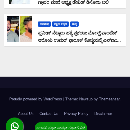
ಗ್ರಾಪಂ ಮಾಜಿ ಅಧ್ಯಕ್ಷ ಡೇವಿಡ್ ಡಿಸೋಜ ಬಲಿ
ಅಪರಾಧ
ದಕ್ಷಿಣ ಕನ್ನಡ
ರಾಜ್ಯ
ಪ್ರವೀಣ್ ನೆಟ್ಟಾರು ಹತ್ಯೆ ಪ್ರಕರಣ: ಮೋಸ್ಟ್ ವಾಂಟೆಡ್
ಆರೋಪಿ ಉಮರ್ ಫಾರೂಕ್ ಕೊಚ್ಚಿಯಲ್ಲಿ ಎನ್‌ಐಎ
ವಶಕ್ಕೆ
Proudly powered by WordPress
|
Theme: Newsup by
Themeansar
.
About Us
Contact Us
Privacy Policy
Disclaimer
Terms & Condition