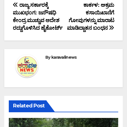
Post
ರಾಜ್ಯ ಸರ್ಕಾರಕ್ಕೆ
ಕಾರ್ಕಳ: ಅಕ್ರಮ
ಮುಖಭಂಗ: ಜನೌಷಧಿ
ಕಸಾಯಿಖಾನೆಗೆ
navigation
ಕೇಂದ್ರ ಮುಚ್ಚುವ ಆದೇಶ
ಗೋವುಗಳನ್ನು ಮಾರಾಟ
ರದ್ದುಗೊಳಿಸಿದ ಹೈಕೋರ್ಟ್
ಮಾಡಿದ್ದಾತನ ಬಂಧನ
By
karavalinews
Related Post