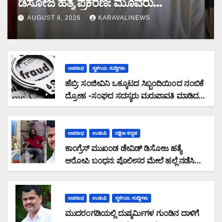
ಡಿಸೋಜ ಹತ್ಯೆ ಪ್ರಕರಣ: ಮೂವರು
ಆರೋಪಿಗಳ ಬಂಧನ
AUGUST 8, 2026
KARAVALINEWS
ಅಪರಾಧ
ಸ್ಥಳೀಯ ಸುದ್ದಿಗಳು
ಹೆಬ್ರಿ: ಸಂಜೀವಿನಿ ಒಕ್ಕೂಟದ ಸಿಬ್ಬಂದಿಯಿಂದ ನಂಬಿಕೆ
ದ್ರೋಹ -ಸಂಘದ ಸದಸ್ಯರು ಮರುಪಾವತಿ ಮಾಡಿದ
ಸಾಲ ಜಮಾ ಮಾಡದೆ 28,19,489 ರೂ. ವಂಚನೆ
ಅಪರಾಧ
ಉಡುಪಿ
ದಕ್ಷಿಣ ಕನ್ನಡ
ಕಾಂಗ್ರೆಸ್ ಮುಖಂಡ ಡೇವಿಡ್ ಡಿಸೋಜ ಹತ್ಯೆ
ಆರೋಪಿ ಬಂಧನ: ಪೊಲೀಸರ ಮೇಲೆ ಹಲ್ಲೆ ನಡೆಸಿ
ಪರಾರಿಯಾಗುತ್ತಿದ್ದ ಆರೋಪಿ ಕಾಲಿಗೆ ಫೈರಿಂಗ್
ಅಪರಾಧ
ಉಡುಪಿ
ಸ್ಥಳೀಯ ಸುದ್ದಿಗಳು
ಮುದರಂಗಡಿಯಲ್ಲಿ ದುಷ್ಕರ್ಮಿಗಳ ಗುಂಡಿನ ದಾಳಿಗೆ