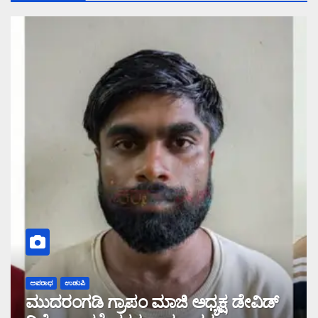
ಅಪರಾಧ
ಉಡುಪಿ
ಮುದರಂಗಡಿ ಗ್ರಾಪಂ ಮಾಜಿ ಅಧ್ಯಕ್ಷ ಡೇವಿಡ್