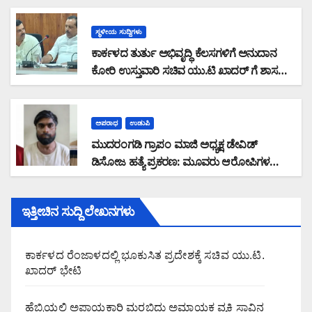
ಸಚಿವ ಯು.ಟಿ ಖಾದರ್ ಕಿವಿಮಾತು
ಸ್ಥಳೀಯ ಸುದ್ದಿಗಳು
ಕಾರ್ಕಳದ ತುರ್ತು ಅಭಿವೃದ್ಧಿ ಕೆಲಸಗಳಿಗೆ ಅನುದಾನ
ಕೋರಿ ಉಸ್ತುವಾರಿ ಸಚಿವ ಯು.ಟಿ ಖಾದರ್ ಗೆ ಶಾಸಕ
ಸುನಿಲ್‌ ಕುಮಾರ್‌ ಮನವಿ
ಅಪರಾಧ
ಉಡುಪಿ
ಮುದರಂಗಡಿ ಗ್ರಾಪಂ ಮಾಜಿ ಅಧ್ಯಕ್ಷ ಡೇವಿಡ್
ಡಿಸೋಜ ಹತ್ಯೆ ಪ್ರಕರಣ: ಮೂವರು ಆರೋಪಿಗಳ
ಬಂಧನ
ಇತ್ತೀಚಿನ ಸುದ್ದಿ ಲೇಖನಗಳು
ಕಾರ್ಕಳದ ರೆಂಜಾಳದಲ್ಲಿ ಭೂಕುಸಿತ ಪ್ರದೇಶಕ್ಕೆ ಸಚಿವ ಯು.ಟಿ.
ಖಾದರ್ ಭೇಟಿ
ಹೆಬ್ರಿಯಲ್ಲಿ ಅಪಾಯಕಾರಿ ಮರಬಿದ್ದು ಅಮಾಯಕ ವ್ಯಕ್ತಿ ಸಾವಿನ