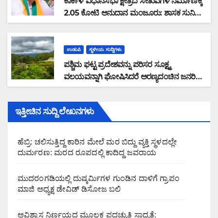
ಕಾರ್ಕಳ ವಿಧಾನಸಭಾ ಕ್ಷೇತ್ರದ ಸೇತುವೆಗಳ ನಿರ್ಮಾಣಕ್ಕೆ
2.05 ಕೋಟಿ ಅನುದಾನ ಮಂಜೂರು: ಶಾಸಕ ಸುನಿಲ್
ಕುಮಾರ್ ಮಾಹಿತಿ
ಉಡುಪಿ
ಸ್ಥಳೀಯ ಸುದ್ದಿಗಳು
ಪಶ್ಚಿಮ ಘಟ್ಟ ಪ್ರದೇಶವನ್ನು ಪರಿಸರ ಸೂಕ್ಷ್ಮ
ವಲಯವನ್ನಾಗಿ ಘೋಷಿಸಿದರೆ ಅರಣ್ಯದಂಚಿನ ಜನರಿಗೆ
ಸಮಸ್ಯೆ: ರಾಜ್ಯ ಸರ್ಕಾರವು ಭೌತಿಕ ಸಮೀಕ್ಷೆ ನಡೆಸಿ
ಜನವಸತಿ ಪ್ರದೇಶ ವಿರಹಿತಗೊಳಿಸಿ ಜನರ
ಇತ್ತೀಚಿನ ಸುದ್ದಿ ಲೇಖನಗಳು
ಆತಂಕವನ್ನು ನಿವಾರಿಸಬೇಕು : ಮಲೆಕುಡಿಯ ಸಂಘದ
ಜಿಲ್ಲಾಧ್ಯಕ್ಷ ಗಂಗಾಧರ ಗೌಡ ಆಗ್ರಹ
ಹೆಬ್ರಿ: ಚಲಿಸುತ್ತಿದ್ದ ಕಾರಿನ ಮೇಲೆ ಮರ ಬಿದ್ದು ವ್ಯಕ್ತಿ ಸ್ಥಳದಲ್ಲೇ
ದುರ್ಮರಣ: ಮರದ ರೂಪದಲ್ಲಿ ಕಾದಿದ್ದ ಜವರಾಯ
ಮುದರಂಗಡಿಯಲ್ಲಿ ದುಷ್ಕರ್ಮಿಗಳ ಗುಂಡಿನ ದಾಳಿಗೆ ಗ್ರಾಪಂ
ಮಾಜಿ ಅಧ್ಯಕ್ಷ ಡೇವಿಡ್ ಡಿಸೋಜ ಬಲಿ
ಅವಿಶ್ವಾಸ ನಿರ್ಣಯದ ಮೂಲಕ ಪದಚ್ಯುತಿ ಸಾಧ್ಯತೆ: