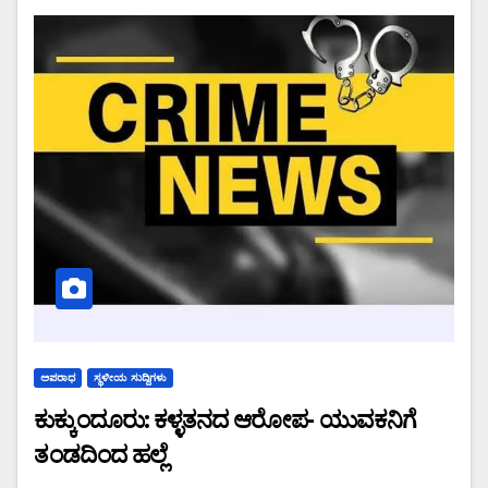
ಅಪರಾಧ
ಸ್ಥಳೀಯ ಸುದ್ದಿಗಳು
ಕುಕ್ಕುಂದೂರು: ಕಳ್ಳತನದ ಆರೋಪ- ಯುವಕನಿಗೆ
ತಂಡದಿಂದ ಹಲ್ಲೆ