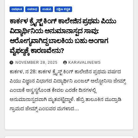
ಅಪಘಾತ
ಅಪರಾಧ
ಉಡುಪಿ
ದಕ್ಷಿಣ ಕನ್ನಡ
ಕಾರ್ಕಳ ಕ್ರೈಸ್ಟ್ ಕಿಂಗ್ ಕಾಲೇಜಿನ ಪ್ರಥಮ ಪಿಯು
ವಿದ್ಯಾರ್ಥಿನಿಯ ಅನುಮಾನಾಸ್ಪದ ಸಾವು:
ಆರೋಗ್ಯವಾಗಿದ್ದ ಬಾಲಕಿಯ ಬಹು ಅಂಗಾಗ
ವೈಫಲ್ಯಕ್ಕೆ ಕಾರಣವೇನು?
NOVEMBER 28, 2025
KARAVALINEWS
ಕಾರ್ಕಳ, ನ 28: ಕಾರ್ಕಳ ಕ್ರೈಸ್ಟ್ ಕಿಂಗ್ ಕಾಲೇಜಿನ ಪ್ರಥಮ ವರ್ಷದ
ಪಿಯು ವಿಜ್ಞಾನ ವಿಭಾಗದ ವಿದ್ಯಾರ್ಥಿನಿ ಏಂಜಲ್ ಅಲ್ಫೋನಿಸಾ ಜೇಮ್ಸ್
ಎಂಬಾಕೆ ಅಸ್ವಸ್ಥಗೊಂಡ ಕೇವಲ ಎರಡೇ ದಿನಗಳಲ್ಲಿ
ಅನುಮಾನಾಸ್ಪದವಾಗಿ ಮೃತಪಟ್ಟಿದ್ದಾಳೆ. ಹೆಬ್ರಿ ತಾಲೂಕಿನ ಮುದ್ರಾಡಿ
ಗ್ರಾಮದ ಜೇಮ್ಸ್ ಎಂಬವರ ಮಗಳಾದ…