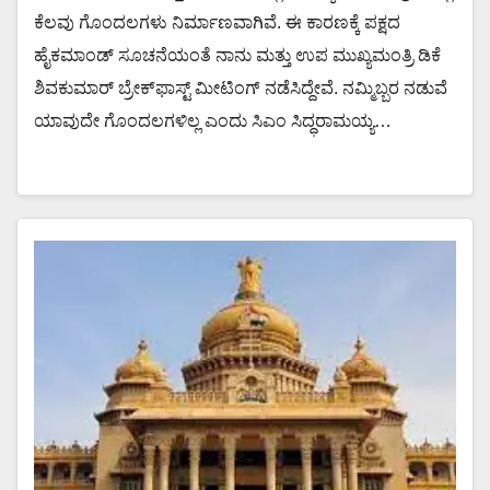
ಕೆಲವು ಗೊಂದಲಗಳು ನಿರ್ಮಾಣವಾಗಿವೆ. ಈ ಕಾರಣಕ್ಕೆ ಪಕ್ಷದ
ಹೈಕಮಾಂಡ್ ಸೂಚನೆಯಂತೆ ನಾನು ಮತ್ತು ಉಪ ಮುಖ್ಯಮಂತ್ರಿ ಡಿಕೆ
ಶಿವಕುಮಾರ್ ಬ್ರೇಕ್​ಫಾಸ್ಟ್ ಮೀಟಿಂಗ್ ನಡೆಸಿದ್ದೇವೆ. ನಮ್ಮಿಬ್ಬರ ನಡುವೆ
ಯಾವುದೇ ಗೊಂದಲಗಳಿಲ್ಲ ಎಂದು ಸಿಎಂ ಸಿದ್ಧರಾಮಯ್ಯ…