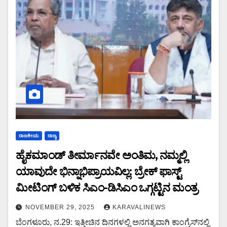
ರಾಜಕೀಯ
ರಾಜ್ಯ
ಹೈಕಮಾಂಡ್ ತೀರ್ಮಾನವೇ ಅಂತಿಮ, ನಮ್ಮಲ್ಲಿ
ಯಾವುದೇ ಭಿನ್ನಾಭಿಪ್ರಾಯವಿಲ್ಲ: ಬ್ರೇಕ್ ಫಾಸ್ಟ್
ಮೀಟಿಂಗ್ ಬಳಿಕ ಸಿಎಂ-ಡಿಸಿಎಂ ಒಗ್ಗಟ್ಟಿನ ಮಂತ್ರ
NOVEMBER 29, 2025
KARAVALINEWS
ಬೆಂಗಳೂರು, ನ.29: ಇತ್ತೀಚಿನ ದಿನಗಳಲ್ಲಿ ಅನಗತ್ಯವಾಗಿ ಕಾಂಗ್ರೆಸ್​​ನಲ್ಲಿ