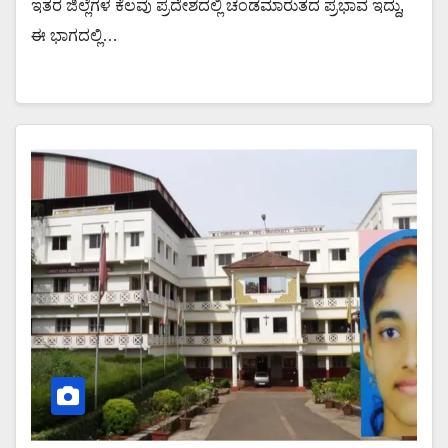
ಇತರ ಜಿಲ್ಲೆಗಳ ಕೆಲವು ಪ್ರದೇಶದಲ್ಲಿ ಚಂಡಮಾರುತದ ಪ್ರಭಾವ ಇದ್ದು,
ಈ ಭಾಗದಲ್ಲಿ…