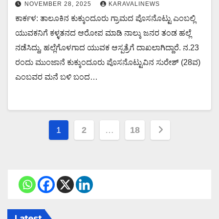
NOVEMBER 28, 2025
KARAVALINEWS
ಕಾರ್ಕಳ: ತಾಲೂಕಿನ ಕುಕ್ಕುಂದೂರು ಗ್ರಾಮದ ಪೊಸನೊಟ್ಟು ಎಂಬಲ್ಲಿ
ಯುವಕನಿಗೆ ಕಳ್ಳತನದ ಆರೋಪ ಮಾಡಿ ನಾಲ್ಕು ಜನರ ತಂಡ ಹಲ್ಲೆ
ನಡೆಸಿದ್ದು, ಹಲ್ಲೆಗೊಳಗಾದ ಯುವಕ ಆಸ್ಪತ್ರೆಗೆ ದಾಖಲಾಗಿದ್ದಾರೆ. ನ.23
ರಂದು ಮುಂಜಾನೆ ಕುಕ್ಕುಂದೂರು ಪೊಸನೊಟ್ಟುವಿನ ಸುರೇಶ್ (28ವ)
ಎಂಬವರ ಮನೆ ಬಳಿ ಬಂದ…
Posts
1
2
…
18
navigation
Latest