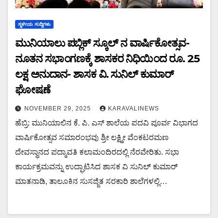
ಸ್ಥಳೀಯ ಸುದ್ದಿಗಳು
ಮುನಿಯಾಲು ಪಬ್ಲಿಕ್ ಸ್ಕೂಲ್ ನ ವಾರ್ಷಿಕೋತ್ಸವ-
ನೂತನ ಸಭಾಂಗಣಕ್ಕೆ ಶಾಸಕರ ನಿಧಿಯಿಂದ ರೂ. 25
ಲಕ್ಷ ಅನುದಾನ- ಶಾಸಕ ವಿ. ಸುನಿಲ್ ಕುಮಾರ್
ಘೋಷಣೆ
NOVEMBER 29, 2025
KARAVALINEWS
ಹೆಬ್ರಿ: ಮುನಿಯಾಲಿನ ಕೆ. ಪಿ. ಎಸ್ ಶಾಲೆಯ ಪದವಿ ಪೂರ್ವ ವಿಭಾಗದ
ವಾರ್ಷಿಕೋತ್ಸವ ಸಮಾರಂಭವು ಶ್ರೀ ಲಕ್ಷ್ಮೀ ವೆಂಕಟರಮಣ
ದೇವಸ್ಥಾನದ ಪದ್ಮಾವತಿ ಕಲಾಮಂದಿರದಲ್ಲಿ ನೆರವೇರಿತು. ಸಭಾ
ಕಾರ್ಯಕ್ರಮವನ್ನು ಉದ್ಘಾಟಿಸಿದ ಶಾಸಕ ವಿ ಸುನಿಲ್ ಕುಮಾರ್
ಮಾತನಾಡಿ, ತಾಲೂಕಿನ ಸುಸಜ್ಜಿತ ಸರಕಾರಿ ಶಾಲೆಗಳಲ್ಲಿ…