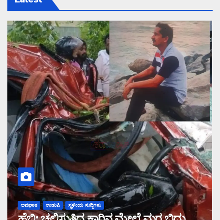
ಅಪಘಾತ
ಉಡುಪಿ
ಸ್ಥಳೀಯ ಸುದ್ದಿಗಳು
ಹೆಬ್ರಿ: ಚಲಿಸುತ್ತಿದ್ದ ಕಾರಿನ ಮೇಲೆ ಮರ ಬಿದ್ದು