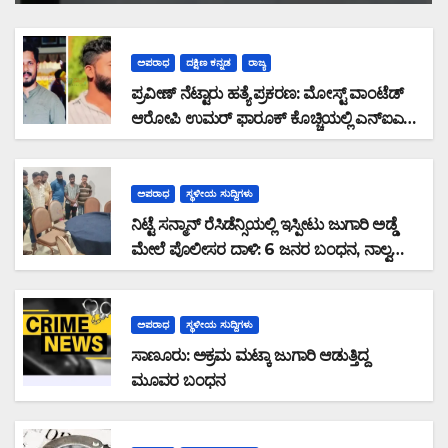
ಅಪರಾಧ
ದಕ್ಷಿಣ ಕನ್ನಡ
ರಾಜ್ಯ
ಪ್ರವೀಣ್ ನೆಟ್ಟಾರು ಹತ್ಯೆ ಪ್ರಕರಣ: ಮೋಸ್ಟ್ ವಾಂಟೆಡ್
ಆರೋಪಿ ಉಮರ್ ಫಾರೂಕ್ ಕೊಚ್ಚಿಯಲ್ಲಿ ಎನ್‌ಐಎ
ವಶಕ್ಕೆ
ಅಪರಾಧ
ಸ್ಥಳೀಯ ಸುದ್ದಿಗಳು
ನಿಟ್ಟೆ ಸನ್ಮಾನ್ ರೆಸಿಡೆನ್ಸಿಯಲ್ಲಿ ಇಸ್ಪೀಟು ಜುಗಾರಿ ಅಡ್ಡೆ
ಮೇಲೆ ಪೊಲೀಸರ ದಾಳಿ: 6 ಜನರ ಬಂಧನ, ನಾಲ್ವರು
ಪರಾರಿ: ನಗದು ಹಾಗೂ ಮೊಬೈಲ್ ವಶ
ಅಪರಾಧ
ಸ್ಥಳೀಯ ಸುದ್ದಿಗಳು
ಸಾಣೂರು: ಅಕ್ರಮ ಮಟ್ಕಾ ಜುಗಾರಿ ಆಡುತ್ತಿದ್ದ
ಮೂವರ ಬಂಧನ