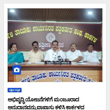
ದಕ್ಷಿಣ ಕನ್ನಡ
ಅಭಿವೃದ್ಧಿ ಯೋಜನೆಗಳಿಗೆ ಮಂಜೂರಾದ
ಅನುದಾನವನ್ನು ವಾಪಾಸು ಕಳಿಸಿ ಕಾರ್ಕಳದ