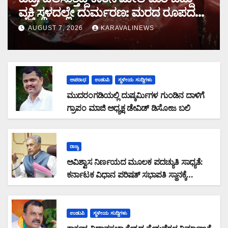
ವ್ಯಕ್ತಿ ಸ್ಥಳದಲ್ಲೇ ದುರ್ಮರಣ: ಮರದ ರೂಪದಲ್ಲಿ
ಕಾದಿದ್ದ ಜವರಾಯ
AUGUST 7, 2026
KARAVALINEWS
ಅಪರಾಧ
ಉಡುಪಿ
ಸ್ಥಳೀಯ ಸುದ್ದಿಗಳು
ಮುದರಂಗಡಿಯಲ್ಲಿ ದುಷ್ಕರ್ಮಿಗಳ ಗುಂಡಿನ ದಾಳಿಗೆ
ಗ್ರಾಪಂ ಮಾಜಿ ಅಧ್ಯಕ್ಷ ಡೇವಿಡ್ ಡಿಸೋಜ ಬಲಿ
ರಾಜ್ಯ
ಅವಿಶ್ವಾಸ ನಿರ್ಣಯದ ಮೂಲಕ ಪದಚ್ಯುತಿ ಸಾಧ್ಯತೆ:
ಕರ್ನಾಟಕ ವಿಧಾನ ಪರಿಷತ್ ಸಭಾಪತಿ ಸ್ಥಾನಕ್ಕೆ
ಬಸವರಾಜ ಹೊರಟ್ಟಿ ರಾಜೀನಾಮೆ
ಉಡುಪಿ
ಸ್ಥಳೀಯ ಸುದ್ದಿಗಳು