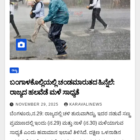
ರಾಜ್ಯ
ಬಂಗಾಳಕೊಲ್ಲಿಯಲ್ಲಿ ಚಂಡಮಾರುತದ ಹಿನ್ನೆಲೆ:
ರಾಜ್ಯದ ಹಲವೆಡೆ ಮಳೆ ಸಾಧ್ಯತೆ
NOVEMBER 29, 2025
KARAVALINEWS
ಬೆಂಗಳೂರು,ನ.29: ರಾಜ್ಯದಲ್ಲಿ ಚಳಿ ಶುರುವಾಗಿದ್ದು, ಇದರ ನಡುವೆ ಸಣ್ಣ
ಪ್ರಮಾಣದಲ್ಲಿ ಇಂದು (ನ.29) ಮತ್ತು ನಾಳೆ (ನ.30) ಮಳೆಯಾಗುವ
ಸಾಧ್ಯತೆ ಎಂದು ಹವಾಮಾನ ಇಲಾಖೆ ತಿಳಿಸಿದೆ. ದಕ್ಷಿಣ ಒಳನಾಡಿನ