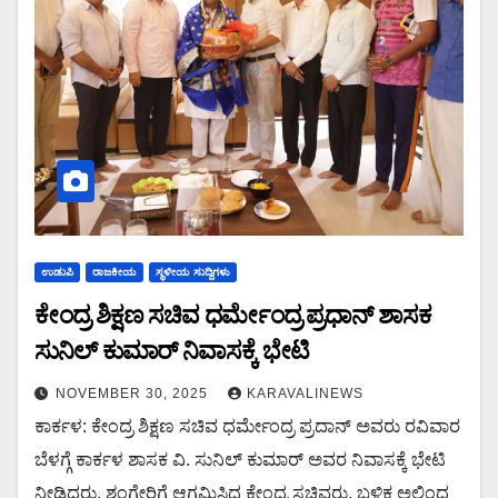
ಉಡುಪಿ
ರಾಜಕೀಯ
ಸ್ಥಳೀಯ ಸುದ್ದಿಗಳು
ಕೇಂದ್ರ ಶಿಕ್ಷಣ ಸಚಿವ ಧರ್ಮೇಂದ್ರ ಪ್ರಧಾನ್ ಶಾಸಕ
ಸುನಿಲ್ ಕುಮಾರ್ ನಿವಾಸಕ್ಕೆ ಭೇಟಿ
NOVEMBER 30, 2025
KARAVALINEWS
ಕಾರ್ಕಳ: ಕೇಂದ್ರ ಶಿಕ್ಷಣ ಸಚಿವ ಧರ್ಮೇಂದ್ರ ಪ್ರದಾನ್ ಅವರು ರವಿವಾರ
ಬೆಳಗ್ಗೆ ಕಾರ್ಕಳ ಶಾಸಕ ವಿ. ಸುನಿಲ್ ಕುಮಾರ್ ಅವರ ನಿವಾಸಕ್ಕೆ ಭೇಟಿ
ನೀಡಿದರು. ಶೃಂಗೇರಿಗೆ ಆಗಮಿಸಿದ್ದ ಕೇಂದ್ರ ಸಚಿವರು, ಬಳಿಕ ಅಲ್ಲಿಂದ