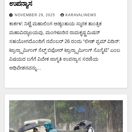
ಉಪನ್ಯಾಸ
NOVEMBER 29, 2025
KARAVALINEWS
ಕಾರ್ಕಳ: ನಿಟ್ಟೆ ಮಹಾಲಿಂಗ ಅಡ್ಯಂತಾಯ ಸ್ಮಾರಕ ತಾಂತ್ರಿಕ
ಮಹಾವಿದ್ಯಾಲಯವು, ಮಂಗಳೂರಿನ ರಾಮಕೃಷ್ಣ ಮಿಷನ್
ಸಹಯೋಗದೊಂದಿಗೆ ನವೆಂಬರ್ 26 ರಂದು “ಲೀಡ್ ಫ್ರಮ್ ವಿದಿನ್:
ಟ್ರಾನ್ಸ್ಫಾರ್ಮಿಂಗ್ ಸೆಲ್ಫ್ ಬಿಫೋರ್ ಟ್ರಾನ್ಸ್ಫಾರ್ಮಿಂಗ್ ಸೊಸೈಟಿ” ಎಂಬ
ವಿಷಯದ ಬಗೆಗೆ ವಿವೇಕ ಜಾಗೃತಿ ಉಪನ್ಯಾಸ ಸರಣಿಯ
ಅಧಿವೇಶನವನ್ನು…