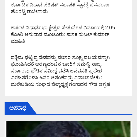
ಕರ್ನಾಟಕ ವಿಧಾನ ಪರಿಷತ್ ಸಭಾಪತಿ ಸ್ಥಾನಕ್ಕೆ ಬಸವರಾಜ
ಹೊರಟ್ಟಿ ರಾಜೀನಾಮೆ
ಕಾರ್ಕಳ ವಿಧಾನಸಭಾ ಕ್ಷೇತ್ರದ ಸೇತುವೆಗಳ ನಿರ್ಮಾಣಕ್ಕೆ 2.05
ಕೋಟಿ ಅನುದಾನ ಮಂಜೂರು: ಶಾಸಕ ಸುನಿಲ್ ಕುಮಾರ್
ಮಾಹಿತಿ
ಪಶ್ಚಿಮ ಘಟ್ಟ ಪ್ರದೇಶವನ್ನು ಪರಿಸರ ಸೂಕ್ಷ್ಮ ವಲಯವನ್ನಾಗಿ
ಘೋಷಿಸಿದರೆ ಅರಣ್ಯದಂಚಿನ ಜನರಿಗೆ ಸಮಸ್ಯೆ: ರಾಜ್ಯ
ಸರ್ಕಾರವು ಭೌತಿಕ ಸಮೀಕ್ಷೆ ನಡೆಸಿ ಜನವಸತಿ ಪ್ರದೇಶ
ವಿರಹಿತಗೊಳಿಸಿ ಜನರ ಆತಂಕವನ್ನು ನಿವಾರಿಸಬೇಕು :
ಮಲೆಕುಡಿಯ ಸಂಘದ ಜಿಲ್ಲಾಧ್ಯಕ್ಷ ಗಂಗಾಧರ ಗೌಡ ಆಗ್ರಹ
ಅಪರಾಧ