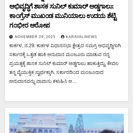
ಅಭಿವೃದ್ಧಿಗೆ ಶಾಸಕ ಸುನಿಲ್ ಕುಮಾರ್ ಅಡ್ಡಗಾಲು:
ಕಾಂಗ್ರೆಸ್ ಮುಖಂಡ ಮುನಿಯಾಲು ಉದಯ ಶೆಟ್ಟಿ
ಗಂಭೀರ ಆರೋಪ
NOVEMBER 29, 2025
KARAVALINEWS
ಕಾರ್ಕಳ, ನ.29: ಕಾರ್ಕಳ ವಿಧಾನಸಭಾ ಕ್ಷೇತ್ರದ ಸಮಗ್ರ ಅಭಿವೃದ್ಧಿಗಾಗಿ
ಸರ್ಕಾರಕ್ಕೆ ಒತ್ತಡ ಹಾಕಿ ಅನುದಾನ ಮಂಜೂರು ಮಾಡುವ ನನ್ನ
ಪ್ರಯತ್ನಕ್ಕೆ ಶಾಸಕ ಸುನಿಲ್ ಕುಮಾರ್ ಅಡ್ಡಗಾಲು ಹಾಕುತ್ತಿದ್ದು, ಕೇವಲ
ತನ್ನ ವೈಯುಕ್ತಿಕ ಸ್ವಾರ್ಥಕ್ಕಾಗಿ, ಸರ್ಕಾರದಿಂದ ಮಂಜೂರಾದ
ಅನುದಾನವನ್ನು ವಾಪಾಸು ಕಳುಹಿಸಿ ಆ…