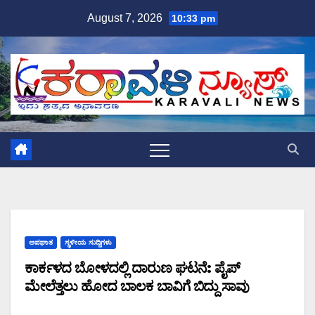
Skip
August 7, 2026
10:33 pm
to
content
ಅಪಘಾತ
ಸ್ಥಳೀಯ ಸುದ್ದಿಗಳು
ಕಾರ್ಕಳದ ಬೋಳದಲ್ಲಿ ದಾರುಣ ಘಟನೆ: ಪೈಪ್
ಮೇಲೆತ್ತಲು ಹೋದ ಬಾಲಕ ಬಾವಿಗೆ ಬಿದ್ದು ಸಾವು