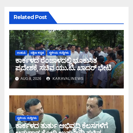
Related Post
ಉಡುಪಿ
ದಕ್ಷಿಣ ಕನ್ನಡ
ಸ್ಥಳೀಯ ಸುದ್ದಿಗಳು
ಕಾರ್ಕಳದ ರೆಂಜಾಳದಲ್ಲಿ ಭೂಕುಸಿತ
ಪ್ರದೇಶಕ್ಕೆ ಸಚಿವ ಯು.ಟಿ. ಖಾದರ್ ಭೇಟಿ
AUG 8, 2026
KARAVALINEWS
ಸ್ಥಳೀಯ ಸುದ್ದಿಗಳು
ಕಾರ್ಕಳದ ತುರ್ತು ಅಭಿವೃದ್ಧಿ ಕೆಲಸಗಳಿಗೆ