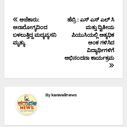
Post
ಅಜೆಕಾರು:
ಹೆಬ್ರಿ : ಎಸ್ ಎಸ್ ಎಲ್ ಸಿ
ಅನಾರೋಗ್ಯದಿಂದ
ಮತ್ತು ದ್ವಿತೀಯ
navigation
ಬಳಲುತ್ತಿದ್ದ ಮದ್ಯವ್ಯಸನಿ
ಪಿಯುಸಿಯಲ್ಲಿ ಅತ್ಯಧಿಕ
ಮೃತ್ಯು
ಅಂಕ ಗಳಿಸಿದ
ವಿದ್ಯಾರ್ಥಿಗಳಿಗೆ
ಅಭಿನಂದನಾ ಕಾರ್ಯಕ್ರಮ
By
karavalinews