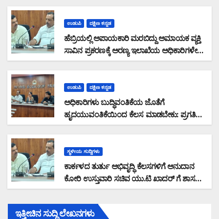
ಉಡುಪಿ
ದಕ್ಷಿಣ ಕನ್ನಡ
ಹೆಬ್ರಿಯಲ್ಲಿ ಅಪಾಯಕಾರಿ ಮರಬಿದ್ದು ಅಮಾಯಕ ವ್ಯಕ್ತಿ
ಸಾವಿನ ಪ್ರಕರಣಕ್ಕೆ ಅರಣ್ಯ ಇಲಾಖೆಯ ಅಧಿಕಾರಿಗಳೇ
ನೇರ ಹೊಣೆ: ಅವರ ವಿರುದ್ಧವೇ FIR ದಾಖಲಿಸಬೇಕು:
ಸಚಿವರ ಪ್ರಗತಿ ಪರಿಶೀಲನಾ ಸಭೆಯಲ್ಲಿ ಶಾಸಕ ಸುನಿಲ್
ಕುಮಾರ್ ಆಕ್ರೋಶ
ಉಡುಪಿ
ದಕ್ಷಿಣ ಕನ್ನಡ
ಅಧಿಕಾರಿಗಳು ಬುದ್ಧಿವಂತಿಕೆಯ ಜೊತೆಗೆ
ಹೃದಯುವಂತಿಕೆಯಿಂದ ಕೆಲಸ ಮಾಡಬೇಕು: ಪ್ರಗತಿ
ಪರಿಶೀಲನಾ ಸಭೆಯಲ್ಲಿ ಅಧಿಕಾರಿಗಳಿಗೆ ಆರೋಗ್ಯ
ಸಚಿವ ಯು.ಟಿ ಖಾದರ್ ಕಿವಿಮಾತು
ಸ್ಥಳೀಯ ಸುದ್ದಿಗಳು
ಕಾರ್ಕಳದ ತುರ್ತು ಅಭಿವೃದ್ಧಿ ಕೆಲಸಗಳಿಗೆ ಅನುದಾನ
ಕೋರಿ ಉಸ್ತುವಾರಿ ಸಚಿವ ಯು.ಟಿ ಖಾದರ್ ಗೆ ಶಾಸಕ
ಸುನಿಲ್‌ ಕುಮಾರ್‌ ಮನವಿ
ಇತ್ತೀಚಿನ ಸುದ್ದಿ ಲೇಖನಗಳು