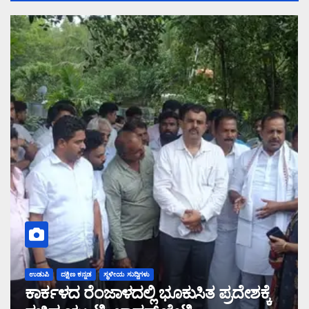
ಉಡುಪಿ
ದಕ್ಷಿಣ ಕನ್ನಡ
ಸ್ಥಳೀಯ ಸುದ್ದಿಗಳು
ಕಾರ್ಕಳದ ರೆಂಜಾಳದಲ್ಲಿ ಭೂಕುಸಿತ ಪ್ರದೇಶಕ್ಕೆ