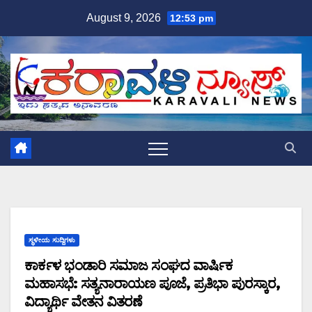
Skip
August 9, 2026
12:53 pm
to
content
ಸ್ಥಳೀಯ ಸುದ್ದಿಗಳು
ಕಾರ್ಕಳ ಭಂಡಾರಿ ಸಮಾಜ ಸಂಘದ ವಾರ್ಷಿಕ
ಮಹಾಸಭೆ: ಸತ್ಯನಾರಾಯಣ ಪೂಜೆ, ಪ್ರತಿಭಾ ಪುರಸ್ಕಾರ,
ವಿದ್ಯಾರ್ಥಿ ವೇತನ ವಿತರಣೆ