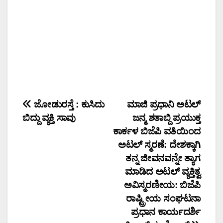
Post
ಜೋಡುರಸ್ತೆ : ಕುಸಿದು
ಮಾಜಿ ಪ್ರಧಾನಿ ಅಟಲ್
ಬಿದ್ದು ವ್ಯಕ್ತಿ ಸಾವು
ಜನ್ಮ ಶತಾಬ್ದಿ ಪ್ರಯುಕ್ತ
navigation
ಕಾರ್ಕಳ ಬಿಜೆಪಿ ವತಿಯಿಂದ
ಅಟಲ್ ಸ್ಮರಣೆ: ದೇಶಕ್ಕಾಗಿ
ತನ್ನ ಜೀವನವನ್ನೇ ತ್ಯಾಗ
ಮಾಡಿದ ಅಟಲ್ ವ್ಯಕ್ತಿತ್ವ
ಅವಿಸ್ಮರಣೀಯ: ಬಿಜೆಪಿ
ರಾಷ್ಟ್ರೀಯ ಸಂಘಟನಾ
ಪ್ರಧಾನ ಕಾರ್ಯದರ್ಶಿ