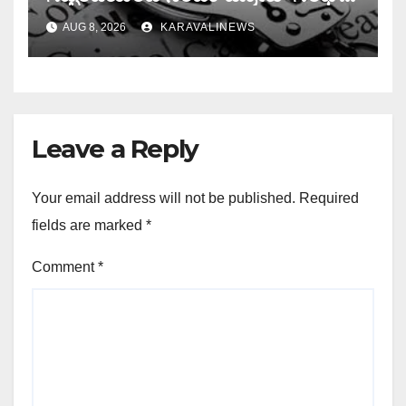
ಸದಸ್ಯರು ಮರುಪಾವತಿ ಮಾಡಿದ ಸಾಲ
AUG 8, 2026
KARAVALINEWS
ಜಮಾ ಮಾಡದೆ 28,19,489 ರೂ.
ವಂಚನೆ
Leave a Reply
Your email address will not be published.
Required
fields are marked
*
Comment
*