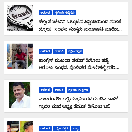
ಅಪರಾಧ
ಸ್ಥಳೀಯ ಸುದ್ದಿಗಳು
ಹೆಬ್ರಿ: ಸಂಜೀವಿನಿ ಒಕ್ಕೂಟದ ಸಿಬ್ಬಂದಿಯಿಂದ ನಂಬಿಕೆ
ದ್ರೋಹ -ಸಂಘದ ಸದಸ್ಯರು ಮರುಪಾವತಿ ಮಾಡಿದ
ಸಾಲ ಜಮಾ ಮಾಡದೆ 28,19,489 ರೂ. ವಂಚನೆ
ಅಪರಾಧ
ಉಡುಪಿ
ದಕ್ಷಿಣ ಕನ್ನಡ
ಕಾಂಗ್ರೆಸ್ ಮುಖಂಡ ಡೇವಿಡ್ ಡಿಸೋಜ ಹತ್ಯೆ
ಆರೋಪಿ ಬಂಧನ: ಪೊಲೀಸರ ಮೇಲೆ ಹಲ್ಲೆ ನಡೆಸಿ
ಪರಾರಿಯಾಗುತ್ತಿದ್ದ ಆರೋಪಿ ಕಾಲಿಗೆ ಫೈರಿಂಗ್
ಅಪರಾಧ
ಉಡುಪಿ
ಸ್ಥಳೀಯ ಸುದ್ದಿಗಳು
ಮುದರಂಗಡಿಯಲ್ಲಿ ದುಷ್ಕರ್ಮಿಗಳ ಗುಂಡಿನ ದಾಳಿಗೆ
ಗ್ರಾಪಂ ಮಾಜಿ ಅಧ್ಯಕ್ಷ ಡೇವಿಡ್ ಡಿಸೋಜ ಬಲಿ
ಅಪರಾಧ
ದಕ್ಷಿಣ ಕನ್ನಡ
ರಾಜ್ಯ