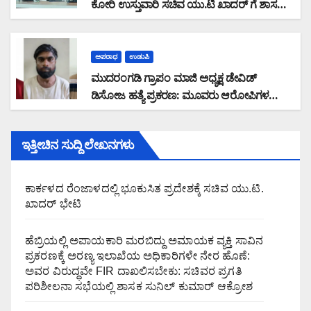
ಕೋರಿ ಉಸ್ತುವಾರಿ ಸಚಿವ ಯು.ಟಿ ಖಾದರ್ ಗೆ ಶಾಸಕ
ಸುನಿಲ್‌ ಕುಮಾರ್‌ ಮನವಿ
ಅಪರಾಧ
ಉಡುಪಿ
ಮುದರಂಗಡಿ ಗ್ರಾಪಂ ಮಾಜಿ ಅಧ್ಯಕ್ಷ ಡೇವಿಡ್
ಡಿಸೋಜ ಹತ್ಯೆ ಪ್ರಕರಣ: ಮೂವರು ಆರೋಪಿಗಳ
ಬಂಧನ
ಇತ್ತೀಚಿನ ಸುದ್ದಿ ಲೇಖನಗಳು
ಕಾರ್ಕಳದ ರೆಂಜಾಳದಲ್ಲಿ ಭೂಕುಸಿತ ಪ್ರದೇಶಕ್ಕೆ ಸಚಿವ ಯು.ಟಿ.
ಖಾದರ್ ಭೇಟಿ
ಹೆಬ್ರಿಯಲ್ಲಿ ಅಪಾಯಕಾರಿ ಮರಬಿದ್ದು ಅಮಾಯಕ ವ್ಯಕ್ತಿ ಸಾವಿನ
ಪ್ರಕರಣಕ್ಕೆ ಅರಣ್ಯ ಇಲಾಖೆಯ ಅಧಿಕಾರಿಗಳೇ ನೇರ ಹೊಣೆ:
ಅವರ ವಿರುದ್ಧವೇ FIR ದಾಖಲಿಸಬೇಕು: ಸಚಿವರ ಪ್ರಗತಿ
ಪರಿಶೀಲನಾ ಸಭೆಯಲ್ಲಿ ಶಾಸಕ ಸುನಿಲ್ ಕುಮಾರ್ ಆಕ್ರೋಶ