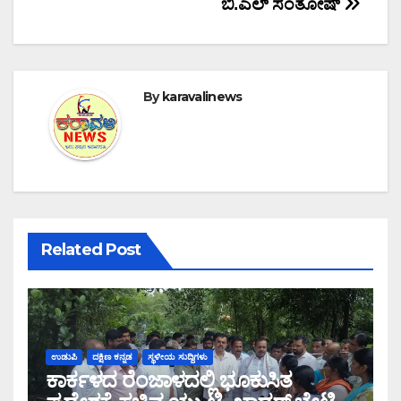
ಬಿ.ಎಲ್ ಸಂತೋಷ್
By
karavalinews
Related Post
ಉಡುಪಿ
ದಕ್ಷಿಣ ಕನ್ನಡ
ಸ್ಥಳೀಯ ಸುದ್ದಿಗಳು
ಕಾರ್ಕಳದ ರೆಂಜಾಳದಲ್ಲಿ ಭೂಕುಸಿತ