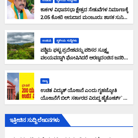
ಉಡುಪಿ
ಸ್ಥಳೀಯ ಸುದ್ದಿಗಳು
ಕಾರ್ಕಳ ವಿಧಾನಸಭಾ ಕ್ಷೇತ್ರದ ಸೇತುವೆಗಳ ನಿರ್ಮಾಣಕ್ಕೆ
2.05 ಕೋಟಿ ಅನುದಾನ ಮಂಜೂರು: ಶಾಸಕ ಸುನಿಲ್
ಕುಮಾರ್ ಮಾಹಿತಿ
ಉಡುಪಿ
ಸ್ಥಳೀಯ ಸುದ್ದಿಗಳು
ಪಶ್ಚಿಮ ಘಟ್ಟ ಪ್ರದೇಶವನ್ನು ಪರಿಸರ ಸೂಕ್ಷ್ಮ
ವಲಯವನ್ನಾಗಿ ಘೋಷಿಸಿದರೆ ಅರಣ್ಯದಂಚಿನ ಜನರಿಗೆ
ಸಮಸ್ಯೆ: ರಾಜ್ಯ ಸರ್ಕಾರವು ಭೌತಿಕ ಸಮೀಕ್ಷೆ ನಡೆಸಿ
ಜನವಸತಿ ಪ್ರದೇಶ ವಿರಹಿತಗೊಳಿಸಿ ಜನರ
ಆತಂಕವನ್ನು ನಿವಾರಿಸಬೇಕು : ಮಲೆಕುಡಿಯ ಸಂಘದ
ರಾಜ್ಯ
ಜಿಲ್ಲಾಧ್ಯಕ್ಷ ಗಂಗಾಧರ ಗೌಡ ಆಗ್ರಹ
ಉಚಿತ ವಿದ್ಯುತ್ ಯೋಜನೆ ಎಂದು ಗೃಹಜ್ಯೋತಿ
ಯೋಜನೆಗೆ ಬಿಲ್: ಸರ್ಕಾರದ ವಿರುದ್ಧ ಹೈಕೋರ್ಟ್`ಗೆ
ಸಾರ್ವಜನಿಕ ಹಿತಾಸಕ್ತಿ ಅರ್ಜಿ ಸಲ್ಲಿಕೆ
ಇತ್ತೀಚಿನ ಸುದ್ದಿ ಲೇಖನಗಳು