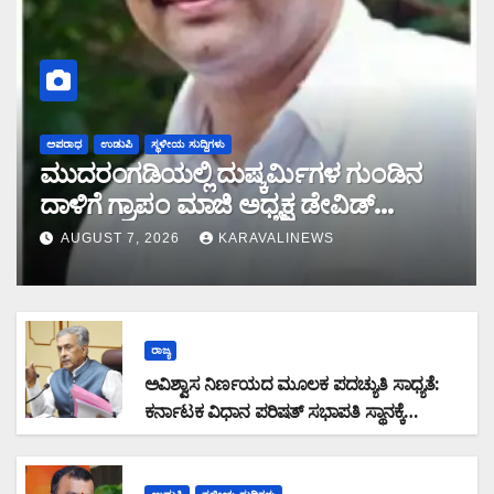
ಅಪರಾಧ
ಉಡುಪಿ
ಸ್ಥಳೀಯ ಸುದ್ದಿಗಳು
ಮುದರಂಗಡಿಯಲ್ಲಿ ದುಷ್ಕರ್ಮಿಗಳ ಗುಂಡಿನ
ದಾಳಿಗೆ ಗ್ರಾಪಂ ಮಾಜಿ ಅಧ್ಯಕ್ಷ ಡೇವಿಡ್
ಡಿಸೋಜ ಬಲಿ
AUGUST 7, 2026
KARAVALINEWS
ರಾಜ್ಯ
ಅವಿಶ್ವಾಸ ನಿರ್ಣಯದ ಮೂಲಕ ಪದಚ್ಯುತಿ ಸಾಧ್ಯತೆ:
ಕರ್ನಾಟಕ ವಿಧಾನ ಪರಿಷತ್ ಸಭಾಪತಿ ಸ್ಥಾನಕ್ಕೆ
ಬಸವರಾಜ ಹೊರಟ್ಟಿ ರಾಜೀನಾಮೆ