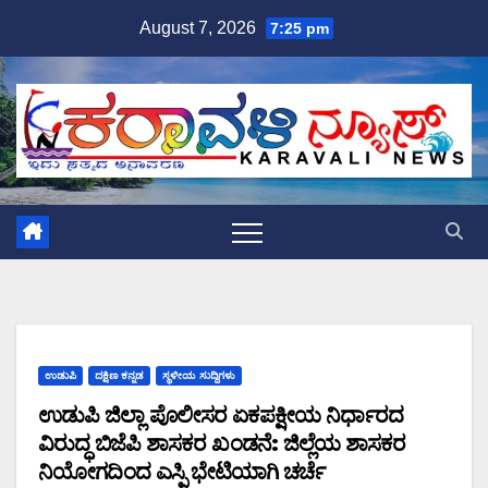
Skip
August 7, 2026
7:25 pm
to
content
ಉಡುಪಿ
ದಕ್ಷಿಣ ಕನ್ನಡ
ಸ್ಥಳೀಯ ಸುದ್ದಿಗಳು
ಉಡುಪಿ ಜಿಲ್ಲಾ ಪೊಲೀಸರ ಏಕಪಕ್ಷೀಯ ನಿರ್ಧಾರದ
ವಿರುದ್ಧ ಬಿಜೆಪಿ ಶಾಸಕರ ಖಂಡನೆ: ಜಿಲ್ಲೆಯ ಶಾಸಕರ
ನಿಯೋಗದಿಂದ ಎಸ್ಪಿ ಭೇಟಿಯಾಗಿ ಚರ್ಚೆ