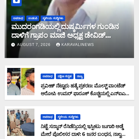
ಅಪರಾಧ
ಉಡುಪಿ
ಸ್ಥಳೀಯ ಸುದ್ದಿಗಳು
ಮುದರಂಗಡಿಯಲ್ಲಿ ದುಷ್ಕರ್ಮಿಗಳ ಗುಂಡಿನ
ದಾಳಿಗೆ ಗ್ರಾಪಂ ಮಾಜಿ ಅಧ್ಯಕ್ಷ ಡೇವಿಡ್
ಡಿಸೋಜ ಬಲಿ
AUGUST 7, 2026
KARAVALINEWS
ಅಪರಾಧ
ದಕ್ಷಿಣ ಕನ್ನಡ
ರಾಜ್ಯ
ಪ್ರವೀಣ್ ನೆಟ್ಟಾರು ಹತ್ಯೆ ಪ್ರಕರಣ: ಮೋಸ್ಟ್ ವಾಂಟೆಡ್
ಆರೋಪಿ ಉಮರ್ ಫಾರೂಕ್ ಕೊಚ್ಚಿಯಲ್ಲಿ ಎನ್‌ಐಎ
ವಶಕ್ಕೆ
ಅಪರಾಧ
ಸ್ಥಳೀಯ ಸುದ್ದಿಗಳು
ನಿಟ್ಟೆ ಸನ್ಮಾನ್ ರೆಸಿಡೆನ್ಸಿಯಲ್ಲಿ ಇಸ್ಪೀಟು ಜುಗಾರಿ ಅಡ್ಡೆ
ಮೇಲೆ ಪೊಲೀಸರ ದಾಳಿ: 6 ಜನರ ಬಂಧನ, ನಾಲ್ವರು