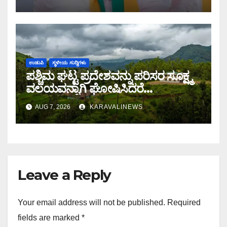
ಮಾಹಿತಿ
ಉಡುಪಿ
ಸ್ಥಳೀಯ ಸುದ್ದಿಗಳು
ಪಶ್ಚಿಮ ಘಟ್ಟ ಪ್ರದೇಶವನ್ನು ಪರಿಸರ ಸೂಕ್ಷ್ಮ
ವಲಯವನ್ನಾಗಿ ಘೋಷಿಸಿದರೆ
ಅರಣ್ಯದಂಚಿನ ಜನರಿಗೆ ಸಮಸ್ಯೆ: ರಾಜ್ಯ
AUG 7, 2026
KARAVALINEWS
ಸರ್ಕಾರವು ಭೌತಿಕ ಸಮೀಕ್ಷೆ ನಡೆಸಿ
ಜನವಸತಿ ಪ್ರದೇಶ ವಿರಹಿತಗೊಳಿಸಿ ಜನರ
ಆತಂಕವನ್ನು ನಿವಾರಿಸಬೇಕು : ಮಲೆಕುಡಿಯ
ಸಂಘದ ಜಿಲ್ಲಾಧ್ಯಕ್ಷ ಗಂಗಾಧರ ಗೌಡ ಆಗ್ರಹ
Leave a Reply
Your email address will not be published.
Required
fields are marked
*