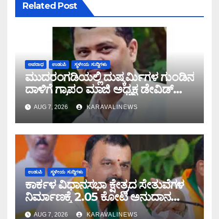
Related Post
ಅಪರಾಧ
ಉಡುಪಿ
ಸ್ಥಳೀಯ ಸುದ್ದಿಗಳು
ಮುದರಂಗಡಿಯಲ್ಲಿ ದುಷ್ಕರ್ಮಿಗಳ ಗುಂಡಿನ
ದಾಳಿಗೆ ಗ್ರಾಪಂ ಮಾಜಿ ಅಧ್ಯಕ್ಷ ಡೇವಿಡ್
ಡಿಸೋಜ ಬಲಿ
AUG 7, 2026
KARAVALINEWS
ಉಡುಪಿ
ಸ್ಥಳೀಯ ಸುದ್ದಿಗಳು
ಕಾರ್ಕಳ ವಿಧಾನಸಭಾ ಕ್ಷೇತ್ರದ ಸೇತುವೆಗಳ
ನಿರ್ಮಾಣಕ್ಕೆ 2.05 ಕೋಟಿ ಅನುದಾನ
ಮಂಜೂರು: ಶಾಸಕ ಸುನಿಲ್ ಕುಮಾರ್
AUG 7, 2026
KARAVALINEWS