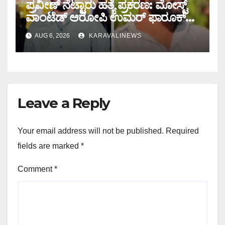
ಪ್ರವೀಣ್ ನೆಟ್ಟಾರು ಹತ್ಯೆ ಪ್ರಕರಣ: ಮೋಸ್ಟ್
ವಾಂಟೆಡ್ ಆರೋಪಿ ಉಮರ್ ಫಾರೂಕ್
ಕೊಚ್ಚಿಯಲ್ಲಿ ಎನ್‌ಐಎ ವಶಕ್ಕೆ
AUG 6, 2026
KARAVALINEWS
Leave a Reply
Your email address will not be published.
Required
fields are marked
*
Comment
*