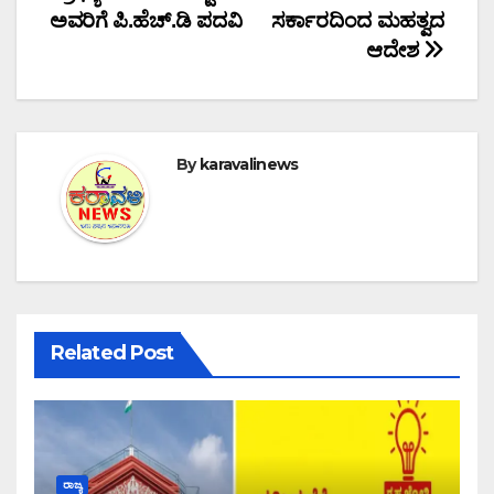
navigation
ಅವರಿಗೆ ಪಿ.ಹೆಚ್.ಡಿ ಪದವಿ
ಸರ್ಕಾರದಿಂದ ಮಹತ್ವದ
ಆದೇಶ
By
karavalinews
Related Post
ರಾಜ್ಯ