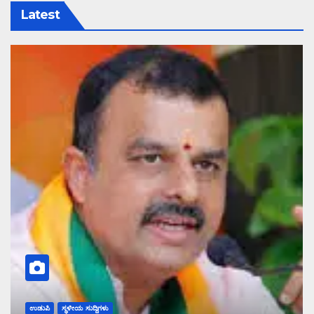
Latest
ಉಡುಪಿ
ಸ್ಥಳೀಯ ಸುದ್ದಿಗಳು