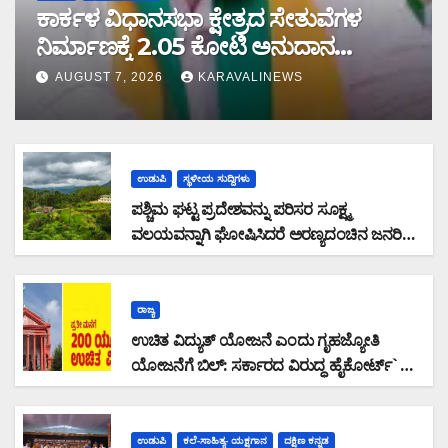
ಕಾರ್ಕಳ ವಿಧಾನಸಭಾ ಕ್ಷೇತ್ರದ ಸೇತುವೆಗಳ
ನಿರ್ಮಾಣಕ್ಕೆ 2.05 ಕೋಟಿ ಅನುದಾನ
ಮಂಜೂರು: ಶಾಸಕ ಸುನಿಲ್ ಕುಮಾರ್ ಮಾಹಿತಿ
AUGUST 7, 2026
KARAVALINEWS
ಉಡುಪಿ
ಸ್ಥಳೀಯ ಸುದ್ದಿಗಳು
ಪಶ್ಚಿಮ ಘಟ್ಟ ಪ್ರದೇಶವನ್ನು ಪರಿಸರ ಸೂಕ್ಷ್ಮ
ವಲಯವನ್ನಾಗಿ ಘೋಷಿಸಿದರೆ ಅರಣ್ಯದಂಚಿನ ಜನರಿಗೆ
ಸಮಸ್ಯೆ: ರಾಜ್ಯ ಸರ್ಕಾರವು ಭೌತಿಕ ಸಮೀಕ್ಷೆ ನಡೆಸಿ
ಜನವಸತಿ ಪ್ರದೇಶ ವಿರಹಿತಗೊಳಿಸಿ ಜನರ
ಆತಂಕವನ್ನು ನಿವಾರಿಸಬೇಕು : ಮಲೆಕುಡಿಯ ಸಂಘದ
ರಾಜ್ಯ
ಜಿಲ್ಲಾಧ್ಯಕ್ಷ ಗಂಗಾಧರ ಗೌಡ ಆಗ್ರಹ
ಉಚಿತ ವಿದ್ಯುತ್ ಯೋಜನೆ ಎಂದು ಗೃಹಜ್ಯೋತಿ
ಯೋಜನೆಗೆ ಬಿಲ್: ಸರ್ಕಾರದ ವಿರುದ್ಧ ಹೈಕೋರ್ಟ್`ಗೆ
ಸಾರ್ವಜನಿಕ ಹಿತಾಸಕ್ತಿ ಅರ್ಜಿ ಸಲ್ಲಿಕೆ
ಉಡುಪಿ
ಕಲೆ-ಸಾಹಿತ್ಯ- ಯಕ್ಷಗಾನ
ದಕ್ಷಿಣ ಕನ್ನಡ