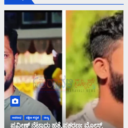
ಅಪರಾಧ
ದಕ್ಷಿಣ ಕನ್ನಡ
ರಾಜ್ಯ
ಪ್ರವೀಣ್ ನೆಟ್ಟಾರು ಹತ್ಯೆ ಪ್ರಕರಣ: ಮೋಸ್ಟ್