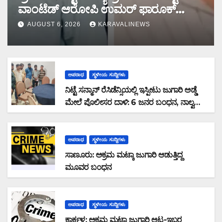
ವಾಂಟೆಡ್ ಆರೋಪಿ ಉಮರ್ ಫಾರೂಕ್
ಕೊಚ್ಚಿಯಲ್ಲಿ ಎನ್‌ಐಎ ವಶಕ್ಕೆ
AUGUST 6, 2026
KARAVALINEWS
ಅಪರಾಧ
ಸ್ಥಳೀಯ ಸುದ್ದಿಗಳು
ನಿಟ್ಟೆ ಸನ್ಮಾನ್ ರೆಸಿಡೆನ್ಸಿಯಲ್ಲಿ ಇಸ್ಪೀಟು ಜುಗಾರಿ ಅಡ್ಡೆ
ಮೇಲೆ ಪೊಲೀಸರ ದಾಳಿ: 6 ಜನರ ಬಂಧನ, ನಾಲ್ವರು
ಪರಾರಿ: ನಗದು ಹಾಗೂ ಮೊಬೈಲ್ ವಶ
ಅಪರಾಧ
ಸ್ಥಳೀಯ ಸುದ್ದಿಗಳು
ಸಾಣೂರು: ಅಕ್ರಮ ಮಟ್ಕಾ ಜುಗಾರಿ ಆಡುತ್ತಿದ್ದ
ಮೂವರ ಬಂಧನ
ಅಪರಾಧ
ಸ್ಥಳೀಯ ಸುದ್ದಿಗಳು
ಕಾರ್ಕಳ: ಅಕ್ರಮ ಮಟ್ಕಾ ಜುಗಾರಿ ಆಟ-ಇಬ್ಬರ