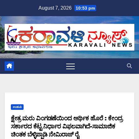
Skip
August 7, 2026
10:53 pm
to
content
ಉಡುಪಿ
ಕ್ಷೇತ್ರ ಮರು ವಿಂಗಡಣೆಯಿಂದ ಆರ್ಥಿಕ ಹೊರೆ : ಕೇಂದ್ರ
ಸರ್ಕಾರದ ಕೆಟ್ಟ ನಿರ್ಧಾರ ವಿಫಲವಾಗಿದೆ-ಸಾಮಾಜಿಕ
ಚಿಂತಕ ಬೆಳ್ಳಿಪ್ಪಾಡಿ ನೇಮಿರಾಜ್ ರೈ