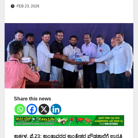
FEB 23, 2026
Share this news
ಕಾರ್ಕಳ, ಫೆ.23: ಕಾಂತಾವರದ ಕಾಂತೇಶ್ವರ ಪ್ರೌಢಶಾಲೆಗೆ ಉನ್ನತಿ