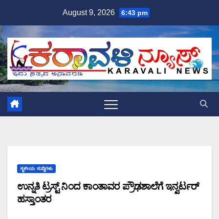
Skip
August 9, 2026
6:43 pm
to
content
ಸ್ಥಳೀಯ ಸುದ್ದಿಗಳು
ಉನ್ನತಿ ಟ್ರಸ್ಟ್ ನಿಂದ ಕಾಂತಾವರ ಪ್ರೌಢಶಾಲೆಗೆ ಇನ್ವರ್ಟರ್
ಹಸ್ತಾಂತರ