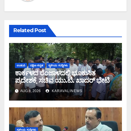
Related Post
ಉಡುಪಿ
ದಕ್ಷಿಣ ಕನ್ನಡ
ಸ್ಥಳೀಯ ಸುದ್ದಿಗಳು
ಕಾರ್ಕಳದ ರೆಂಜಾಳದಲ್ಲಿ ಭೂಕುಸಿತ
ಪ್ರದೇಶಕ್ಕೆ ಸಚಿವ ಯು.ಟಿ. ಖಾದರ್ ಭೇಟಿ
AUG 8, 2026
KARAVALINEWS
ಸ್ಥಳೀಯ ಸುದ್ದಿಗಳು