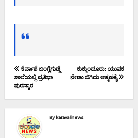
Post
ಕೆರ್ವಾಶೆ ಬಂಗ್ಲೆಗುಡ್ಡೆ
ಕುಕ್ಕುಂದೂರು: ಯುವಕ
ಶಾಲೆಯಲ್ಲಿ ಪ್ರತಿಭಾ
ನೇಣು ಬಿಗಿದು ಆತ್ಮಹತ್ಯೆ
navigation
ಪುರಸ್ಕಾರ
By
karavalinews