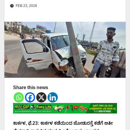
FEB 23, 2026
Share this news
ಕಾರ್ಕಳ, ಫೆ.23: ಕಾರ್ಕಳ ಕಡೆಯಿಂದ ಜೋಡುರಸ್ತೆ ಕಡೆಗೆ ಅತೀ