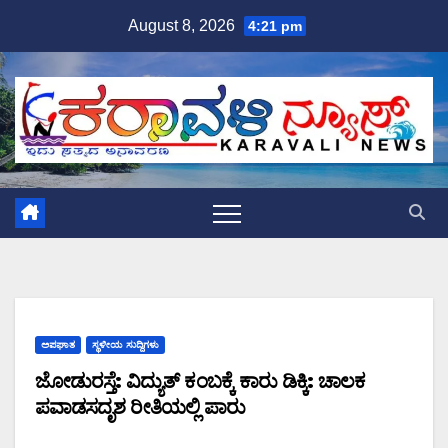
Skip
August 8, 2026
4:21 pm
to
content
ಅಪಘಾತ
ಸ್ಥಳೀಯ ಸುದ್ದಿಗಳು
ಜೋಡುರಸ್ತೆ: ವಿದ್ಯುತ್ ಕಂಬಕ್ಕೆ ಕಾರು ಡಿಕ್ಕಿ: ಚಾಲಕ
ಪವಾಡಸದೃಶ ರೀತಿಯಲ್ಲಿ ಪಾರು