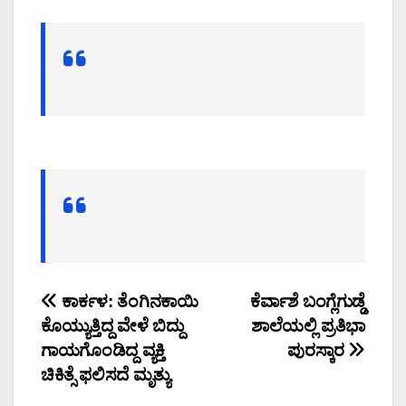
Post
ಕಾರ್ಕಳ: ತೆಂಗಿನಕಾಯಿ
ಕೆರ್ವಾಶೆ ಬಂಗ್ಲೆಗುಡ್ಡೆ
ಕೊಯ್ಯುತ್ತಿದ್ದ ವೇಳೆ ಬಿದ್ದು
ಶಾಲೆಯಲ್ಲಿ ಪ್ರತಿಭಾ
navigation
ಗಾಯಗೊಂಡಿದ್ದ ವ್ಯಕ್ತಿ
ಪುರಸ್ಕಾರ
ಚಿಕಿತ್ಸೆ ಫಲಿಸದೆ ಮೃತ್ಯು