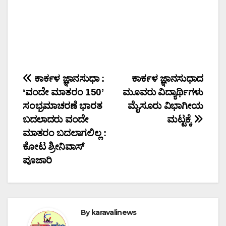
Post
ಕಾರ್ಕಳ ಜ್ಞಾನಸುಧಾ :
ಕಾರ್ಕಳ ಜ್ಞಾನಸುಧಾದ
‘ವಂದೇ ಮಾತರಂ 150’
ಮೂವರು ವಿದ್ಯಾರ್ಥಿಗಳು
navigation
ಸಂಭ್ರಮಾಚರಣೆ ಭಾರತ
ಮೈಸೂರು ವಿಭಾಗೀಯ
ಬದಲಾದರು ವಂದೇ
ಮಟ್ಟಕ್ಕೆ
ಮಾತರಂ ಬದಲಾಗಲಿಲ್ಲ :
ಕೋಟ ಶ್ರೀನಿವಾಸ್
ಪೂಜಾರಿ
By
karavalinews