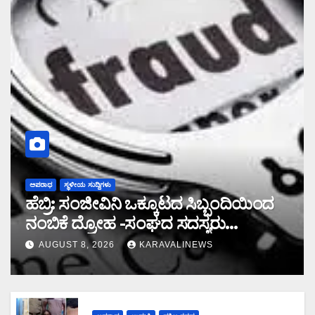
ಅಪರಾಧ
ಸ್ಥಳೀಯ ಸುದ್ದಿಗಳು
ಹೆಬ್ರಿ: ಸಂಜೀವಿನಿ ಒಕ್ಕೂಟದ ಸಿಬ್ಬಂದಿಯಿಂದ
ನಂಬಿಕೆ ದ್ರೋಹ -ಸಂಘದ ಸದಸ್ಯರು
ಮರುಪಾವತಿ ಮಾಡಿದ ಸಾಲ ಜಮಾ ಮಾಡದೆ
AUGUST 8, 2026
KARAVALINEWS
28,19,489 ರೂ. ವಂಚನೆ