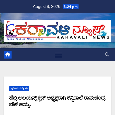
Skip
August 8, 2026
3:24 pm
to
content
ಸ್ಥಳೀಯ ಸುದ್ದಿಗಳು
ಹೆಬ್ರಿ ಅಲಯನ್ಸ್ ಕ್ಲಬ್ ಅಧ್ಯಕ್ಷರಾಗಿ ಕಬ್ಬಿನಾಲೆ ರಾಮಚಂದ್ರ
ಭಟ್ ಆಯ್ಕೆ.