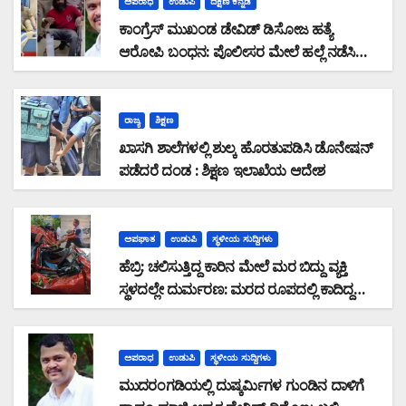
ಅಪರಾಧ
ಉಡುಪಿ
ದಕ್ಷಿಣ ಕನ್ನಡ
ಕಾಂಗ್ರೆಸ್ ಮುಖಂಡ ಡೇವಿಡ್ ಡಿಸೋಜ ಹತ್ಯೆ
ಆರೋಪಿ ಬಂಧನ: ಪೊಲೀಸರ ಮೇಲೆ ಹಲ್ಲೆ ನಡೆಸಿ
ಪರಾರಿಯಾಗುತ್ತಿದ್ದ ಆರೋಪಿ ಕಾಲಿಗೆ ಫೈರಿಂಗ್
ರಾಜ್ಯ
ಶಿಕ್ಷಣ
ಖಾಸಗಿ ಶಾಲೆಗಳಲ್ಲಿ ಶುಲ್ಕ ಹೊರತುಪಡಿಸಿ ಡೊನೇಷನ್
ಪಡೆದರೆ ದಂಡ : ಶಿಕ್ಷಣ ಇಲಾಖೆಯ ಆದೇಶ
ಅಪಘಾತ
ಉಡುಪಿ
ಸ್ಥಳೀಯ ಸುದ್ದಿಗಳು
ಹೆಬ್ರಿ: ಚಲಿಸುತ್ತಿದ್ದ ಕಾರಿನ ಮೇಲೆ ಮರ ಬಿದ್ದು ವ್ಯಕ್ತಿ
ಸ್ಥಳದಲ್ಲೇ ದುರ್ಮರಣ: ಮರದ ರೂಪದಲ್ಲಿ ಕಾದಿದ್ದ
ಜವರಾಯ
ಅಪರಾಧ
ಉಡುಪಿ
ಸ್ಥಳೀಯ ಸುದ್ದಿಗಳು
ಮುದರಂಗಡಿಯಲ್ಲಿ ದುಷ್ಕರ್ಮಿಗಳ ಗುಂಡಿನ ದಾಳಿಗೆ