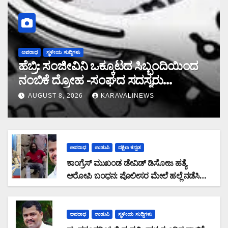
ಅಪರಾಧ
ಸ್ಥಳೀಯ ಸುದ್ದಿಗಳು
ಹೆಬ್ರಿ: ಸಂಜೀವಿನಿ ಒಕ್ಕೂಟದ ಸಿಬ್ಬಂದಿಯಿಂದ
ನಂಬಿಕೆ ದ್ರೋಹ -ಸಂಘದ ಸದಸ್ಯರು
ಮರುಪಾವತಿ ಮಾಡಿದ ಸಾಲ ಜಮಾ ಮಾಡದೆ
AUGUST 8, 2026
KARAVALINEWS
28,19,489 ರೂ. ವಂಚನೆ
ಅಪರಾಧ
ಉಡುಪಿ
ದಕ್ಷಿಣ ಕನ್ನಡ
ಕಾಂಗ್ರೆಸ್ ಮುಖಂಡ ಡೇವಿಡ್ ಡಿಸೋಜ ಹತ್ಯೆ
ಆರೋಪಿ ಬಂಧನ: ಪೊಲೀಸರ ಮೇಲೆ ಹಲ್ಲೆ ನಡೆಸಿ
ಪರಾರಿಯಾಗುತ್ತಿದ್ದ ಆರೋಪಿ ಕಾಲಿಗೆ ಫೈರಿಂಗ್
ಅಪರಾಧ
ಉಡುಪಿ
ಸ್ಥಳೀಯ ಸುದ್ದಿಗಳು