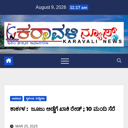
Skip
August 9, 2026
11:17 am
to
content
ಅಪರಾಧ
ಸ್ಥಳೀಯ ಸುದ್ದಿಗಳು
ಕಾರ್ಕಳ : ಜೂಜು ಅಡ್ಡೆಗೆ ಖಾಕಿ ರೇಡ್ ; 10 ಮಂದಿ ಸೆರೆ
MAR 25, 2025