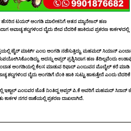
್ಟ್ ಹೆಸರಿನ ಟಯರ್ ಅಂಗಡಿ ಮಾಲೀಕನಿಗೆ ಆತನ ಮ್ಯಾನೇಜರ್ ಹಣ
ದಾಗ ಅವಾಚ್ಯ ಶಬ್ದಗಳಿಂದ ಬೈದು ಜೀವ ಬೆದರಿಕೆ ಹಾಕಿರುವ ಪ್ರಕರಣ ಕಾರ್ಕಳದಲ್ಲಿ
ೆಯಲ್ಲಿ ಟೈರ್ ಮಾರ್ಟ್ ಎಂಬ ಅಂಗಡಿ ನಡೆಸುತ್ತಿದ್ದು, ಮಹಮದ್ ಸಿಯಾನ್ ಎಂಬಾ
ಪಯೋಗಿಸಿಕೊಂಡಿದ್ದು, ಅದನ್ನು ಅಪ್ಸರ್ ಪ್ರಶ್ನಿಸಿದಾಗ ಹಣ ತೆದಿಲ್ಲವೆಂದು ಉಡ
 ಎಂಬಾತ ಅಂಗಡಿಯಲ್ಲಿ ಕೆಲಸ ಮಾಡುವ ರಿಫಾದ್ ಎಂಬುವನ ಮೊಬೈಲ್ ಕರೆ ಮಾಡಿ 
ಚ್ಯ ಶಬ್ದಗಳಿಂದ ಬೈದು ಅಂಗಡಿಗೆ ಬೆಂಕಿ ಹಾಕಿ ಸುಟ್ಟು ಹಾಕುತ್ತೇನೆ ಎಂದು ಬೆದರಿಕೆ
 ಇಕ್ಬಾಲ್ ಎಂಬವರ ಜೊತೆ ನಿಂತಿದ್ದ ಅಪ್ಸರ್ ಪಿ.ಕೆ ಅವರಿಗೆ ಮಹಮದ್ ಸಿನಾನ್ 
ತು ಕಾರ್ಕಳ ನಗರ ಠಾಣೆಯಲ್ಲಿ ಪ್ರಕರಣ ದಾಖಲಾಗಿದೆ.