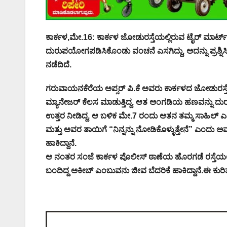
ಕಾರ್ಕಳ,ಮೇ.16: ಕಾರ್ಕಳ ಜೋಡುರಸ್ತೆಯಲ್ಲಿರುವ ಟೈರ್ ಮಾರ
ದುರುಪಯೋಗಪಡಿಸಿಕೊಂಡು ವಂಚನೆ ಎಸಗಿದ್ದು, ಅದನ್ನು ಪ್ರಶ್ನಿಸಿ
ನಡೆದಿದೆ.
ಗರುವಾಯನಕೆರೆಯ ಅಪ್ಸರ್ ಪಿ.ಕೆ ಅವರು ಕಾರ್ಕಳದ ಜೋಡುರಸ್ತ
ಮ್ಯಾನೇಜರ್ ಕೆಲಸ ಮಾಡುತ್ತಿದ್ದ. ಆತ ಅಂಗಡಿಯ ಹಣವನ್ನು ದುರು
ಉತ್ತರ ನೀಡಿದ್ದ. ಆ ಬಳಿಕ ಮೇ.7 ರಂದು ಆತನ ತಮ್ಮ ಸಾಹಿಲ್
ಮತ್ತು ಅವರ ತಾಯಿಗೆ “ನಿನ್ನನ್ನು ನೋಡಿಕೊಳ್ಳುತ್ತೇನೆ” ಎಂದು ಅವಾ
ಹಾಕಿದ್ದಾನೆ.
ಆ ನಂತರ ಸಂಜೆ ಕಾರ್ಕಳ ಪೊಲೀಸ್ ಠಾಣೆಯ ಹೊರಗಡೆ ರಸ್ತೆಯಲ್ಲಿ
ಬಂದಿದ್ದ ಅಕೀಬ್ ಎಂಬುವನು ಜೀವ ಬೆದರಿಕೆ ಹಾಕಿದ್ದಾನೆ.ಈ ಕುರಿ