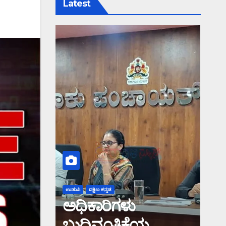
Latest
ಉಡುಪಿ
ದಕ್ಷಿಣ ಕನ್ನಡ
ಅಧಿಕಾರಿಗಳು
ಬುದ್ಧಿವಂತಿಕೆಯ