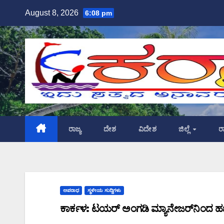
Skip
August 8, 2026
6:08 pm
to
content
ರಾಜ್ಯ
ದೇಶ
ವಿದೇಶ
ಜಿಲ್ಲೆ
ರ
ಅಪರಾಧ
ಸ್ಥಳೀಯ ಸುದ್ದಿಗಳು
ಕಾರ್ಕಳ: ಟಯರ್ ಅಂಗಡಿ ಮ್ಯಾನೇಜರ್‌ನಿಂದ ಹಣ 