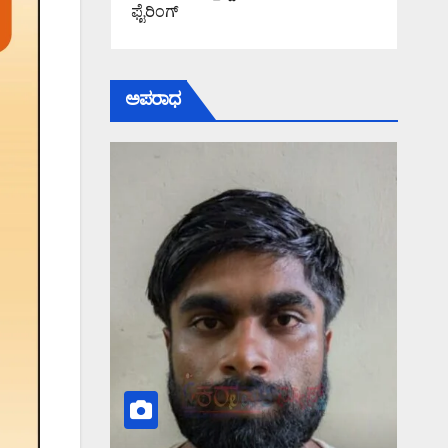
ಫೈರಿಂಗ್
ಅಪರಾಧ