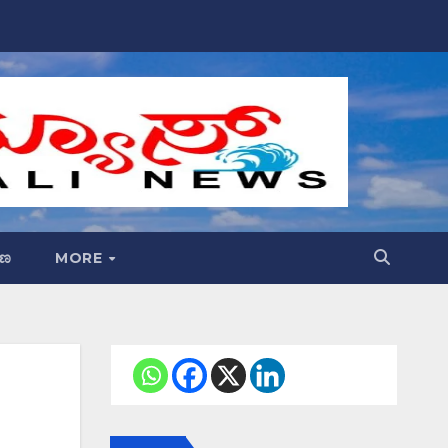
್ಷಣ
MORE