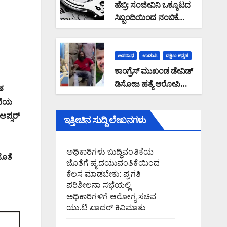
ಹೆಬ್ರಿ: ಸಂಜೀವಿನಿ ಒಕ್ಕೂಟದ
ಸಿಬ್ಬಂದಿಯಿಂದ ನಂಬಿಕೆ
ದ್ರೋಹ -ಸಂಘದ ಸದಸ್ಯರು
ಮರುಪಾವತಿ ಮಾಡಿದ ಸಾಲ
ಜಮಾ ಮಾಡದೆ
ಅಪರಾಧ
ಉಡುಪಿ
ದಕ್ಷಿಣ ಕನ್ನಡ
28,19,489 ರೂ. ವಂಚನೆ
ಕಾಂಗ್ರೆಸ್ ಮುಖಂಡ ಡೇವಿಡ್
ಡಿಸೋಜ ಹತ್ಯೆ ಆರೋಪಿ
ತ
ಬಂಧನ: ಪೊಲೀಸರ ಮೇಲೆ
ಾಫೆಯ
ಹಲ್ಲೆ ನಡೆಸಿ
ಅಪ್ಸರ್
ಇತ್ತೀಚಿನ ಸುದ್ದಿ ಲೇಖನಗಳು
ಪರಾರಿಯಾಗುತ್ತಿದ್ದ ಆರೋಪಿ
ಕಾಲಿಗೆ ಫೈರಿಂಗ್
ಅಧಿಕಾರಿಗಳು ಬುದ್ಧಿವಂತಿಕೆಯ
ಜೊತೆ
ಜೊತೆಗೆ ಹೃದಯುವಂತಿಕೆಯಿಂದ
ಕೆಲಸ ಮಾಡಬೇಕು: ಪ್ರಗತಿ
ಪರಿಶೀಲನಾ ಸಭೆಯಲ್ಲಿ
ಅಧಿಕಾರಿಗಳಿಗೆ ಆರೋಗ್ಯ ಸಚಿವ
ಯು.ಟಿ ಖಾದರ್ ಕಿವಿಮಾತು