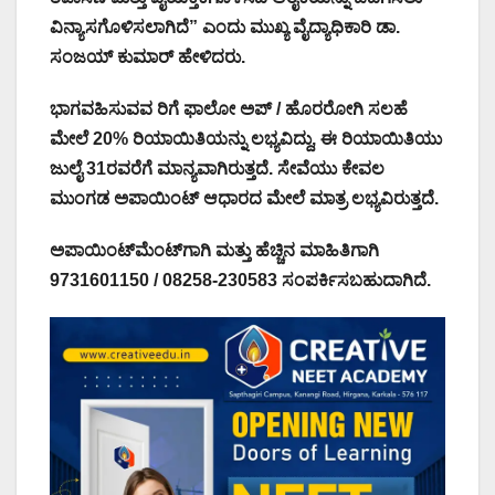
ವಿನ್ಯಾಸಗೊಳಿಸಲಾಗಿದೆ” ಎಂದು ಮುಖ್ಯ ವೈದ್ಯಾಧಿಕಾರಿ ಡಾ.
ಸಂಜಯ್ ಕುಮಾರ್ ಹೇಳಿದರು.
ಭಾಗವಹಿಸುವವ ರಿಗೆ ಫಾಲೋ ಅಪ್ / ಹೊರರೋಗಿ ಸಲಹೆ
ಮೇಲೆ 20% ರಿಯಾಯಿತಿಯನ್ನು ಲಭ್ಯವಿದ್ದು, ಈ ರಿಯಾಯಿತಿಯು
ಜುಲೈ 31ರವರೆಗೆ ಮಾನ್ಯವಾಗಿರುತ್ತದೆ. ಸೇವೆಯು ಕೇವಲ
ಮುಂಗಡ ಅಪಾಯಿಂಟ್‌ ಆಧಾರದ ಮೇಲೆ ಮಾತ್ರ ಲಭ್ಯವಿರುತ್ತದೆ.
ಅಪಾಯಿಂಟ್‌ಮೆಂಟ್‌ಗಾಗಿ ಮತ್ತು ಹೆಚ್ಚಿನ ಮಾಹಿತಿಗಾಗಿ
9731601150 / 08258-230583 ಸಂಪರ್ಕಿಸಬಹುದಾಗಿದೆ.