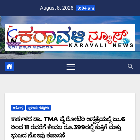
Skip
August 8, 2026
9:04 am
to
content
ಆರೋಗ್ಯ
ಸ್ಥಳೀಯ ಸುದ್ದಿಗಳು
ಕಾರ್ಕಳದ ಡಾ. TMA ಪೈ ರೋಟರಿ ಆಸ್ಪತ್ರೆಯಲ್ಲಿ ಜು.6
ರಿಂದ 11 ರವರೆಗೆ ಕೇವಲ ರೂ.399ರಲ್ಲಿ ಕುತ್ತಿಗೆ ಮತ್ತು
ಭುಜದ ನೋವು ತಪಾಸಣೆ