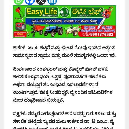
ಕಾರ್ಕಳ, ಜು. 4: ಕುತ್ತಿಗೆ ಮತ್ತು ಭುಜದ ನೋವು ಇಂದಿನ ಅತ್ಯಂತ
ಸಾಮಾನ್ಯವಾದ ಸ್ನಾಯು ಮತ್ತು ಮೂಳೆ ಸಮಸ್ಯೆಗಳಲ್ಲಿ ಒಂದಾಗಿದೆ.
ದೀರ್ಘಕಾಲದ ಕಂಪ್ಯೂಟರ್ ಮತ್ತು ಮೊಬೈಲ್ ಫೋನ್ ಬಳಕೆ,
ಕುಳಿತುಕೊಳ್ಳುವ ಭಂಗಿ, ಒತ್ತಡ, ಪುನರಾವರ್ತಿತ ಚಲನೆಗಳು
ಅಥವಾ ವಯಸ್ಸಿಗೆ ಸಂಬಂಧಿಸಿದ ಬದಲಾವಣೆಗಳಿಂದ
ಉಂಟಾಗುತ್ತವೆ. ಚಿಕಿತ್ಸೆ ನೀಡದಿದ್ದರೆ, ದೈನಂದಿನ ಚಟುವಟಿಕೆಗಳ
ಮೇಲೆ ದುಷ್ಪರಿಣಾಮ ಬೀರುತ್ತವೆ.
ವ್ಯಕ್ತಿಗಳು ತಮ್ಮ ರೋಗಲಕ್ಷಣಗಳ ಕಾರಣವನ್ನು ಗುರುತಿಸಲು ಮತ್ತು
ಸಕಾಲಿಕ ಚಿಕಿತ್ಸೆಯನ್ನು ಪಡೆಯಲು ಕಾರ್ಕಳದ ಡಾ. ಟಿ.ಎಂ.ಎ. ಪೈ