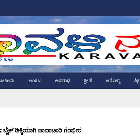
ಾಜಕೀಯ
ಅಂಕಣ
ಅಪರಾಧ
ಕ್ರೀಡೆ
ಆರೋಗ್ಯ
ಶಿಕ
: ಬೈಕ್ ಡಿಕ್ಕಿಯಾಗಿ ಪಾದಾಚಾರಿ ಗಂಭೀರ