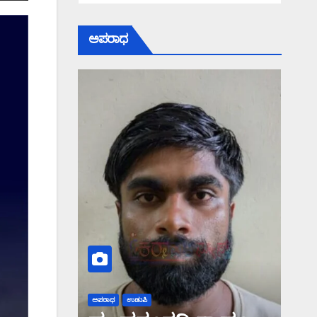
ಅಪರಾಧ
ಅಪರಾಧ
ಉಡುಪಿ