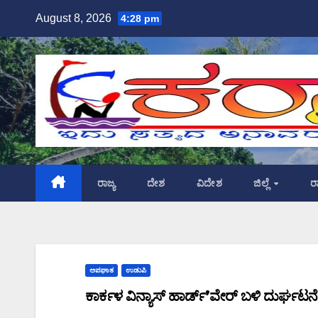
Skip
August 8, 2026
4:28 pm
to
content
ರಾಜ್ಯ
ದೇಶ
ವಿದೇಶ
ಜಿಲ್ಲೆ
ರ
ಅಪಘಾತ
ಉಡುಪಿ
ಕಾರ್ಕಳ ವಿನ್ಯಾಸ್ ಹಾರ್ಡ್’ವೇರ್ ಬಳಿ ದುರ್ಘಟನೆ