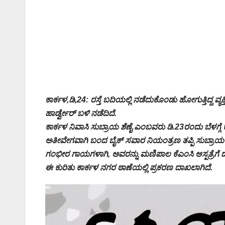
ಕಾರ್ಕಳ,ಡಿ,24: ರಸ್ತೆ ಬದಿಯಲ್ಲಿ ನಡೆದುಕೊಂಡು ಹೋಗುತ್ತಿದ್ದ ವ್
ಹಾರ್ಡ್ವೇರ್ ಬಳಿ ನಡೆದಿದೆ.
ಕಾರ್ಕಳ ನಿವಾಸಿ ಸುಬ್ರಾಯ ಶೆಣೈ ಎಂಬವರು ಡಿ.23ರಂದು ಬೆಳಗ್ಗ
ಅತೀವೇಗವಾಗಿ ಬಂದ ಬೈಕ್ ಸವಾರ ನಿಯಂತ್ರಣ ತಪ್ಪಿ ಸುಬ್ರಾಯ
ಗಂಭೀರ ಗಾಯಗಳಾಗಿ, ಅವರನ್ನು ಮಣಿಪಾಲ ಕೆಎಂಸಿ ಆಸ್ಪತ್ರೆಗೆ 
ಈ ಕುರಿತು ಕಾರ್ಕಳ ನಗರ ಠಾಣೆಯಲ್ಲಿ ಪ್ರಕರಣ ದಾಖಲಾಗಿದೆ.