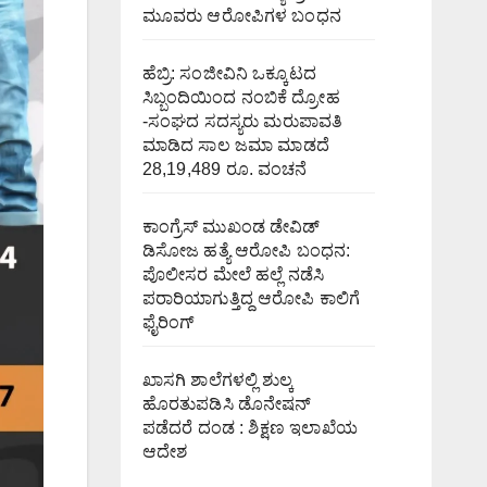
ಮೂವರು ಆರೋಪಿಗಳ ಬಂಧನ
ಹೆಬ್ರಿ: ಸಂಜೀವಿನಿ ಒಕ್ಕೂಟದ
ಸಿಬ್ಬಂದಿಯಿಂದ ನಂಬಿಕೆ ದ್ರೋಹ
-ಸಂಘದ ಸದಸ್ಯರು ಮರುಪಾವತಿ
ಮಾಡಿದ ಸಾಲ ಜಮಾ ಮಾಡದೆ
28,19,489 ರೂ. ವಂಚನೆ
ಕಾಂಗ್ರೆಸ್ ಮುಖಂಡ ಡೇವಿಡ್
ಡಿಸೋಜ ಹತ್ಯೆ ಆರೋಪಿ ಬಂಧನ:
ಪೊಲೀಸರ ಮೇಲೆ ಹಲ್ಲೆ ನಡೆಸಿ
ಪರಾರಿಯಾಗುತ್ತಿದ್ದ ಆರೋಪಿ ಕಾಲಿಗೆ
ಫೈರಿಂಗ್
ಖಾಸಗಿ ಶಾಲೆಗಳಲ್ಲಿ ಶುಲ್ಕ
ಹೊರತುಪಡಿಸಿ ಡೊನೇಷನ್
ಪಡೆದರೆ ದಂಡ : ಶಿಕ್ಷಣ ಇಲಾಖೆಯ
ಆದೇಶ