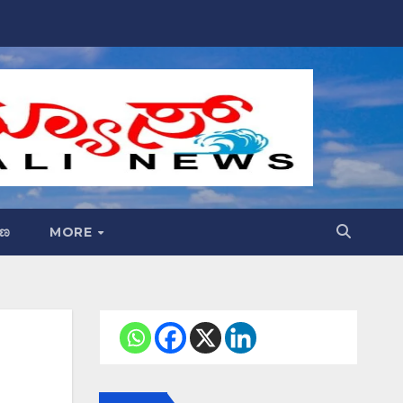
್ಷಣ
MORE