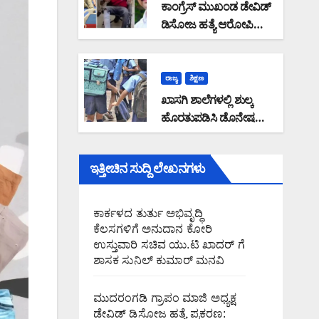
28,19,489 ರೂ. ವಂಚನೆ
ಕಾಂಗ್ರೆಸ್ ಮುಖಂಡ ಡೇವಿಡ್
ಡಿಸೋಜ ಹತ್ಯೆ ಆರೋಪಿ
ಬಂಧನ: ಪೊಲೀಸರ ಮೇಲೆ
ಹಲ್ಲೆ ನಡೆಸಿ
ಪರಾರಿಯಾಗುತ್ತಿದ್ದ ಆರೋಪಿ
ರಾಜ್ಯ
ಶಿಕ್ಷಣ
ಕಾಲಿಗೆ ಫೈರಿಂಗ್
ಖಾಸಗಿ ಶಾಲೆಗಳಲ್ಲಿ ಶುಲ್ಕ
ಹೊರತುಪಡಿಸಿ ಡೊನೇಷನ್
ಪಡೆದರೆ ದಂಡ : ಶಿಕ್ಷಣ
ಇಲಾಖೆಯ ಆದೇಶ
ಇತ್ತೀಚಿನ ಸುದ್ದಿ ಲೇಖನಗಳು
ಕಾರ್ಕಳದ ತುರ್ತು ಅಭಿವೃದ್ಧಿ
ಕೆಲಸಗಳಿಗೆ ಅನುದಾನ ಕೋರಿ
ಉಸ್ತುವಾರಿ ಸಚಿವ ಯು.ಟಿ ಖಾದರ್ ಗೆ
ಶಾಸಕ ಸುನಿಲ್‌ ಕುಮಾರ್‌ ಮನವಿ
ಮುದರಂಗಡಿ ಗ್ರಾಪಂ ಮಾಜಿ ಅಧ್ಯಕ್ಷ
ಡೇವಿಡ್ ಡಿಸೋಜ ಹತ್ಯೆ ಪ್ರಕರಣ: