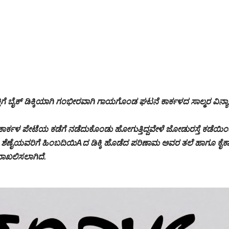
ಯಕ್ತಿಗೆ ಬೈಕ್ ಡಿಕ್ಕಿಯಾಗಿ ಗಂಭೀರವಾಗಿ ಗಾಯಗೊಂಡ ಘಟನೆ ಕಾರ್ಕಳದ ಸಾಲ್ಮರ ವಿನ್ಯ
ೆ ಕಾರ್ಕಳ ಪೇಟೆಯ ಕಡೆಗೆ ನಡೆದುಕೊಂಡು ಹೋಗುತ್ತಿದ್ದವೇಳೆ ಜೋಡುರಸ್ತೆ ಕಡೆಯಿ
 ಶೆಣೈಯವರಿಗೆ ಹಿಂಬದಿಯಿAದ ಡಿಕ್ಕಿ ಹೊಡೆದ ಪರಿಣಾಮ ಅವರ ತಲೆ ಹಾಗೂ ಕೈಕಾ
ದಾಖಲಿಸಲಾಗಿದೆ.