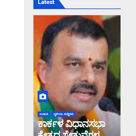
Latest
ಉಡುಪಿ
ಸ್ಥಳೀಯ ಸುದ್ದಿಗಳು
ಕಾರ್ಕಳ ವಿಧಾನಸಭಾ
ಕ್ಷೇತ್ರದ ಸೇತುವೆಗಳ