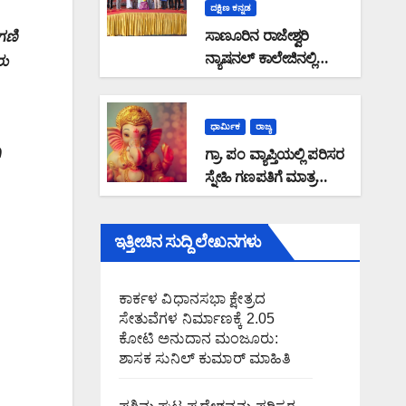
ಸಲ್ಲಿಕೆ
ದಕ್ಷಿಣ ಕನ್ನಡ
ಆಗ್ರಹ
ಸಾಣೂರಿನ ರಾಜೇಶ್ವರಿ
ಗಣಿ
ನ್ಯಾಷನಲ್ ಕಾಲೇಜಿನಲ್ಲಿ
ರು
ಡಾ.ಶೇಖರ್ ಅಜೆಕಾರು ರಾಜ್ಯ
ಪ್ರಶಸ್ತಿ ಪ್ರದಾನ ಸಮಾರಂಭ:
ಶೇಖರ್ ಅಜೆಕಾರು ತನ್ನ
ಧಾರ್ಮಿಕ
ರಾಜ್ಯ
ಬದುಕನ್ನೇ ಸಾಹಿತ್ಯ ಹಾಗೂ
ಿ
ಗ್ರಾ. ಪಂ ವ್ಯಾಪ್ತಿಯಲ್ಲಿ ಪರಿಸರ
ಪತ್ರಿಕಾ ರಂಗಕ್ಕೆ
ಸ್ನೇಹಿ ಗಣಪತಿಗೆ ಮಾತ್ರ
ಮೀಸಲಿಟ್ಟವರು : ಆಳ್ವಾಸ್
ಅವಕಾಶ ನೀಡುವಂತೆ ಸಚಿವ
ಶಿಕ್ಷಣ ಪ್ರತಿಷ್ಠಾನದ ಅಧ್ಯಕ್ಷ ಡಾ
ಈಶ್ವರ್ ಖಂಡ್ರೆ ಸೂಚನೆ
. ಮೋಹನ್ ಆಳ್ವ
ಇತ್ತೀಚಿನ ಸುದ್ದಿ ಲೇಖನಗಳು
ಕಾರ್ಕಳ ವಿಧಾನಸಭಾ ಕ್ಷೇತ್ರದ
ಸೇತುವೆಗಳ ನಿರ್ಮಾಣಕ್ಕೆ 2.05
ಕೋಟಿ ಅನುದಾನ ಮಂಜೂರು:
ಶಾಸಕ ಸುನಿಲ್ ಕುಮಾರ್ ಮಾಹಿತಿ