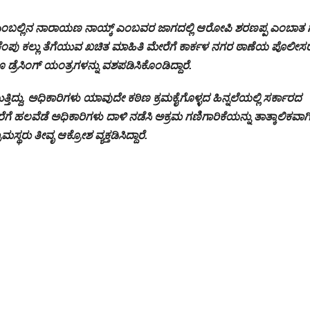
ು ಎಂಬಲ್ಲಿನ ನಾರಾಯಣ ನಾಯ್ಕ್ ಎಂಬವರ ಜಾಗದಲ್ಲಿ ಆರೋಪಿ ಶರಣಪ್ಪ ಎಂಬಾತ 
ು ಕಲ್ಲು ತೆಗೆಯುವ ಖಚಿತ ಮಾಹಿತಿ ಮೇರೆಗೆ ಕಾರ್ಕಳ ನಗರ ಠಾಣೆಯ ಪೊಲೀಸ
ಗೂ ಡ್ರೆಸಿಂಗ್ ಯಂತ್ರಗಳನ್ನು ವಶಪಡಿಸಿಕೊಂಡಿದ್ದಾರೆ.
ಯುತ್ತಿದ್ದು, ಅಧಿಕಾರಿಗಳು ಯಾವುದೇ ಕಠಿಣ ಕ್ರಮಕೈಗೊಳ್ಳದ ಹಿನ್ನಲೆಯಲ್ಲಿ ಸರ್ಕಾರದ
ೆಗೆ ಹಲವೆಡೆ ಅಧಿಕಾರಿಗಳು ದಾಳಿ ನಡೆಸಿ ಅಕ್ರಮ ಗಣಿಗಾರಿಕೆಯನ್ನು ತಾತ್ಕಾಲಿಕವಾಗ
ಾಮಸ್ಥರು ತೀವೃ ಆಕ್ರೋಶ ವ್ಯಕ್ತಡಿಸಿದ್ದಾರೆ.