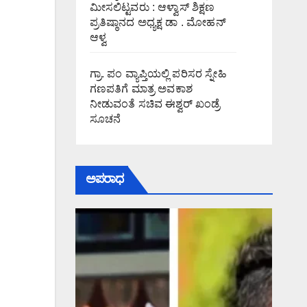
ಮೀಸಲಿಟ್ಟವರು : ಆಳ್ವಾಸ್ ಶಿಕ್ಷಣ
ಪ್ರತಿಷ್ಠಾನದ ಅಧ್ಯಕ್ಷ ಡಾ . ಮೋಹನ್
ಆಳ್ವ
ಗ್ರಾ. ಪಂ ವ್ಯಾಪ್ತಿಯಲ್ಲಿ ಪರಿಸರ ಸ್ನೇಹಿ
ಗಣಪತಿಗೆ ಮಾತ್ರ ಅವಕಾಶ
ನೀಡುವಂತೆ ಸಚಿವ ಈಶ್ವರ್ ಖಂಡ್ರೆ
ಸೂಚನೆ
ಅಪರಾಧ