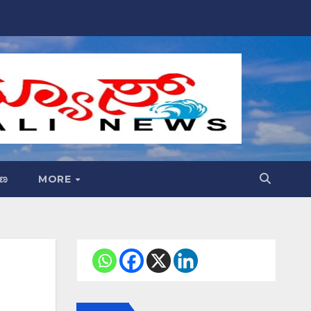
್ಷಣ
MORE