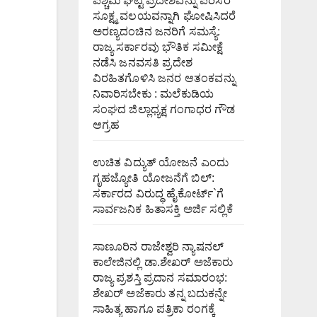
ಪಶ್ಚಿಮ ಘಟ್ಟ ಪ್ರದೇಶವನ್ನು ಪರಿಸರ
ಸೂಕ್ಷ್ಮ ವಲಯವನ್ನಾಗಿ ಘೋಷಿಸಿದರೆ
ಅರಣ್ಯದಂಚಿನ ಜನರಿಗೆ ಸಮಸ್ಯೆ:
ರಾಜ್ಯ ಸರ್ಕಾರವು ಭೌತಿಕ ಸಮೀಕ್ಷೆ
ನಡೆಸಿ ಜನವಸತಿ ಪ್ರದೇಶ
ವಿರಹಿತಗೊಳಿಸಿ ಜನರ ಆತಂಕವನ್ನು
ನಿವಾರಿಸಬೇಕು : ಮಲೆಕುಡಿಯ
ಸಂಘದ ಜಿಲ್ಲಾಧ್ಯಕ್ಷ ಗಂಗಾಧರ ಗೌಡ
ಆಗ್ರಹ
ಉಚಿತ ವಿದ್ಯುತ್ ಯೋಜನೆ ಎಂದು
ಗೃಹಜ್ಯೋತಿ ಯೋಜನೆಗೆ ಬಿಲ್:
ಸರ್ಕಾರದ ವಿರುದ್ಧ ಹೈಕೋರ್ಟ್`ಗೆ
ಸಾರ್ವಜನಿಕ ಹಿತಾಸಕ್ತಿ ಅರ್ಜಿ ಸಲ್ಲಿಕೆ
ಸಾಣೂರಿನ ರಾಜೇಶ್ವರಿ ನ್ಯಾಷನಲ್
ಕಾಲೇಜಿನಲ್ಲಿ ಡಾ.ಶೇಖರ್ ಅಜೆಕಾರು
ರಾಜ್ಯ ಪ್ರಶಸ್ತಿ ಪ್ರದಾನ ಸಮಾರಂಭ:
ಶೇಖರ್ ಅಜೆಕಾರು ತನ್ನ ಬದುಕನ್ನೇ
ಸಾಹಿತ್ಯ ಹಾಗೂ ಪತ್ರಿಕಾ ರಂಗಕ್ಕೆ