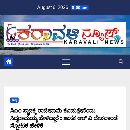
Skip
August 6, 2026
8:00 am
to
content
ರಾಜ್ಯ
ಸಿಎಂ ಸ್ಥಾನಕ್ಕೆ ರಾಜೀನಾಮೆ ಕೊಡುತ್ತೇನೆಂದು
ಸಿದ್ಧರಾಮಯ್ಯ ಹೇಳಿದ್ದಾರೆ : ಶಾಸಕ ಆರ್ ವಿ ದೇಶಪಾಂಡೆ
ಸ್ಪೋಟಕ ಹೇಳಿಕೆ