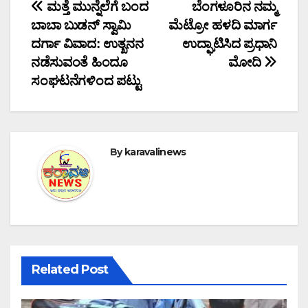
Post
ಮತ್ತೆ ಮುನ್ನೆಲೆಗೆ ಬಂದ
ಬೆಂಗಳೂರಿನ ನಮ್ಮ
ಬಾಬಾ ಬುಡನ್ ಸ್ವಾಮಿ
ಮೆಟ್ರೋ ಹಳದಿ ಮಾರ್ಗ
navigation
ದರ್ಗಾ ವಿವಾದ: ಉತ್ಖನನ
ಉದ್ಘಾಟಿಸಿದ ಪ್ರಧಾನಿ
ನಡೆಸುವಂತೆ ಹಿಂದೂ
ಮೋದಿ
ಸಂಘಟನೆಗಳಿಂದ ಪಟ್ಟು
By
karavalinews
Related Post