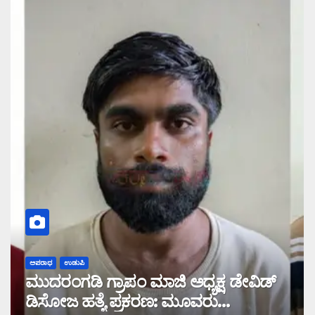
ಅಪರಾಧ
ಉಡುಪಿ
ಮುದರಂಗಡಿ ಗ್ರಾಪಂ ಮಾಜಿ ಅಧ್ಯಕ್ಷ ಡೇವಿಡ್
ಡಿಸೋಜ ಹತ್ಯೆ ಪ್ರಕರಣ: ಮೂವರು