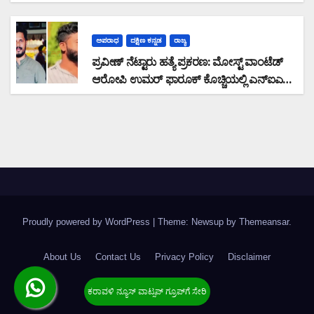
ಅಪರಾಧ
ದಕ್ಷಿಣ ಕನ್ನಡ
ರಾಜ್ಯ
ಪ್ರವೀಣ್ ನೆಟ್ಟಾರು ಹತ್ಯೆ ಪ್ರಕರಣ: ಮೋಸ್ಟ್ ವಾಂಟೆಡ್
ಆರೋಪಿ ಉಮರ್ ಫಾರೂಕ್ ಕೊಚ್ಚಿಯಲ್ಲಿ ಎನ್‌ಐಎ
ವಶಕ್ಕೆ
Proudly powered by WordPress
|
Theme: Newsup by
Themeansar
.
About Us
Contact Us
Privacy Policy
Disclaimer
Terms & Condition