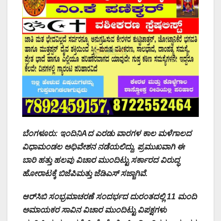
ಬೆಂಗಳೂರು: ಇಂದಿನಿAದ ಎರಡು ವಾರಗಳ ಕಾಲ ಮಳೆಗಾಲದ
ವಿಧಾಮಂಡಲ ಅಧಿವೇಶನ ನಡೆಯಲಿದ್ದು, ಪ್ರಮುಖವಾಗಿ ಈ
ಬಾರಿ ಹತ್ತು ಹಲವು ವಿಚಾರ ಮುಂದಿಟ್ಟು ಸರ್ಕಾರದ ವಿರುದ್ಧ
ಹೋರಾಟಕ್ಕೆ ಬಿಜೆಪಿಮತ್ತು ಜೆಡಿಎಸ್ ಸಜ್ಜಾಗಿವೆ.
ಆರ್‌ಸಿಬಿ ಸಂಭ್ರಮಾಚರಣೆ ಸಂದರ್ಭದ ದುರಂತದಲ್ಲಿ 11 ಮಂದಿ
ಅಮಾಯಕರ ಸಾವಿನ ವಿಚಾರ ಮುಂದಿಟ್ಟು ವಿಪಕ್ಷಗಳು