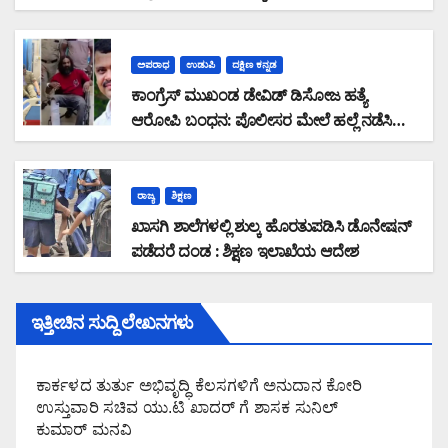
ಸಾಲ ಜಮಾ ಮಾಡದೆ 28,19,489 ರೂ. ವಂಚನೆ
ಅಪರಾಧ
ಉಡುಪಿ
ದಕ್ಷಿಣ ಕನ್ನಡ
ಕಾಂಗ್ರೆಸ್ ಮುಖಂಡ ಡೇವಿಡ್ ಡಿಸೋಜ ಹತ್ಯೆ
ಆರೋಪಿ ಬಂಧನ: ಪೊಲೀಸರ ಮೇಲೆ ಹಲ್ಲೆ ನಡೆಸಿ
ಪರಾರಿಯಾಗುತ್ತಿದ್ದ ಆರೋಪಿ ಕಾಲಿಗೆ ಫೈರಿಂಗ್
ರಾಜ್ಯ
ಶಿಕ್ಷಣ
ಖಾಸಗಿ ಶಾಲೆಗಳಲ್ಲಿ ಶುಲ್ಕ ಹೊರತುಪಡಿಸಿ ಡೊನೇಷನ್
ಪಡೆದರೆ ದಂಡ : ಶಿಕ್ಷಣ ಇಲಾಖೆಯ ಆದೇಶ
ಇತ್ತೀಚಿನ ಸುದ್ದಿ ಲೇಖನಗಳು
ಕಾರ್ಕಳದ ತುರ್ತು ಅಭಿವೃದ್ಧಿ ಕೆಲಸಗಳಿಗೆ ಅನುದಾನ ಕೋರಿ
ಉಸ್ತುವಾರಿ ಸಚಿವ ಯು.ಟಿ ಖಾದರ್ ಗೆ ಶಾಸಕ ಸುನಿಲ್‌
ಕುಮಾರ್‌ ಮನವಿ