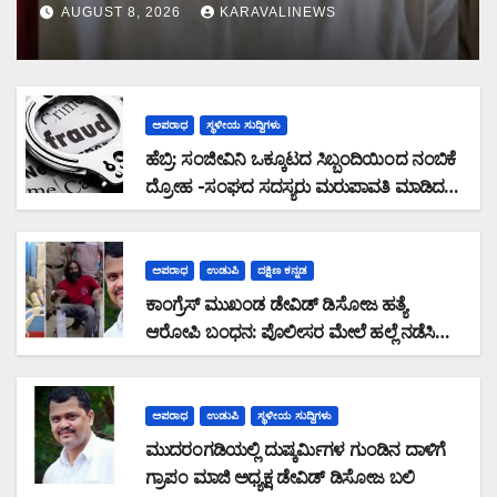
ಆರೋಪಿಗಳ ಬಂಧನ
AUGUST 8, 2026
KARAVALINEWS
ಅಪರಾಧ
ಸ್ಥಳೀಯ ಸುದ್ದಿಗಳು
ಹೆಬ್ರಿ: ಸಂಜೀವಿನಿ ಒಕ್ಕೂಟದ ಸಿಬ್ಬಂದಿಯಿಂದ ನಂಬಿಕೆ
ದ್ರೋಹ -ಸಂಘದ ಸದಸ್ಯರು ಮರುಪಾವತಿ ಮಾಡಿದ
ಸಾಲ ಜಮಾ ಮಾಡದೆ 28,19,489 ರೂ. ವಂಚನೆ
ಅಪರಾಧ
ಉಡುಪಿ
ದಕ್ಷಿಣ ಕನ್ನಡ
ಕಾಂಗ್ರೆಸ್ ಮುಖಂಡ ಡೇವಿಡ್ ಡಿಸೋಜ ಹತ್ಯೆ
ಆರೋಪಿ ಬಂಧನ: ಪೊಲೀಸರ ಮೇಲೆ ಹಲ್ಲೆ ನಡೆಸಿ
ಪರಾರಿಯಾಗುತ್ತಿದ್ದ ಆರೋಪಿ ಕಾಲಿಗೆ ಫೈರಿಂಗ್
ಅಪರಾಧ
ಉಡುಪಿ
ಸ್ಥಳೀಯ ಸುದ್ದಿಗಳು
ಮುದರಂಗಡಿಯಲ್ಲಿ ದುಷ್ಕರ್ಮಿಗಳ ಗುಂಡಿನ ದಾಳಿಗೆ
ಗ್ರಾಪಂ ಮಾಜಿ ಅಧ್ಯಕ್ಷ ಡೇವಿಡ್ ಡಿಸೋಜ ಬಲಿ