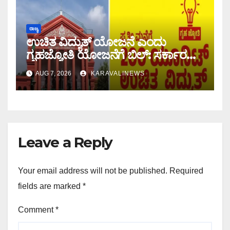
ರಾಜ್ಯ
ಉಚಿತ ವಿದ್ಯುತ್ ಯೋಜನೆ ಎಂದು
ಗೃಹಜ್ಯೋತಿ ಯೋಜನೆಗೆ ಬಿಲ್: ಸರ್ಕಾರದ
ವಿರುದ್ಧ ಹೈಕೋರ್ಟ್`ಗೆ ಸಾರ್ವಜನಿಕ
AUG 7, 2026
KARAVALINEWS
ಹಿತಾಸಕ್ತಿ ಅರ್ಜಿ ಸಲ್ಲಿಕೆ
Leave a Reply
Your email address will not be published.
Required
fields are marked
*
Comment
*