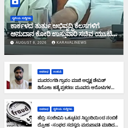
ಸ್ಥಳೀಯ ಸುದ್ದಿಗಳು
ಕಾರ್ಕಳದ ತುರ್ತು ಅಭಿವೃದ್ಧಿ ಕೆಲಸಗಳಿಗೆ
ಅನುದಾನ ಕೋರಿ ಉಸ್ತುವಾರಿ ಸಚಿವ ಯು.ಟಿ
ಖಾದರ್ ಗೆ ಶಾಸಕ ಸುನಿಲ್‌ ಕುಮಾರ್‌ ಮನವಿ
AUGUST 8, 2026
KARAVALINEWS
ಅಪರಾಧ
ಉಡುಪಿ
ಮುದರಂಗಡಿ ಗ್ರಾಪಂ ಮಾಜಿ ಅಧ್ಯಕ್ಷ ಡೇವಿಡ್
ಡಿಸೋಜ ಹತ್ಯೆ ಪ್ರಕರಣ: ಮೂವರು ಆರೋಪಿಗಳ
ಬಂಧನ
ಅಪರಾಧ
ಸ್ಥಳೀಯ ಸುದ್ದಿಗಳು
ಹೆಬ್ರಿ: ಸಂಜೀವಿನಿ ಒಕ್ಕೂಟದ ಸಿಬ್ಬಂದಿಯಿಂದ ನಂಬಿಕೆ
ದ್ರೋಹ -ಸಂಘದ ಸದಸ್ಯರು ಮರುಪಾವತಿ ಮಾಡಿದ