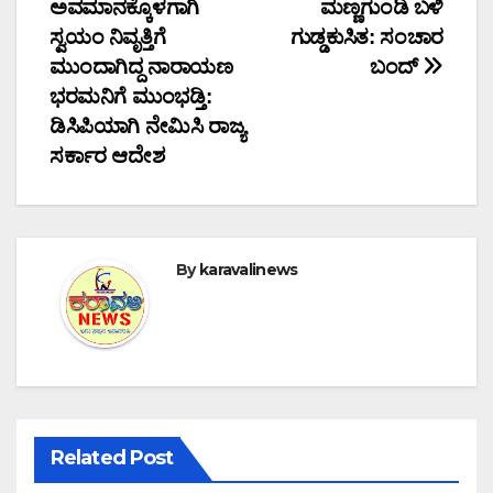
navigation
ಅವಮಾನಕ್ಕೊಳಗಾಗಿ
ಮಣ್ಣಗುಂಡಿ ಬಳಿ
ಸ್ವಯಂ ನಿವೃತ್ತಿಗೆ
ಗುಡ್ಡಕುಸಿತ: ಸಂಚಾರ
ಮುಂದಾಗಿದ್ದ ನಾರಾಯಣ
ಬಂದ್
ಭರಮನಿಗೆ ಮುಂಭಡ್ತಿ:
ಡಿಸಿಪಿಯಾಗಿ ನೇಮಿಸಿ ರಾಜ್ಯ
ಸರ್ಕಾರ ಆದೇಶ
By
karavalinews
Related Post