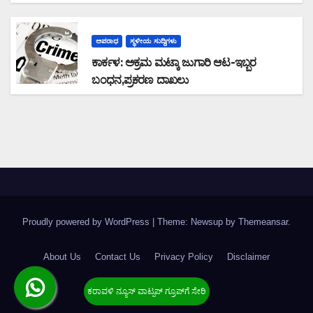
ಅಪರಾಧ
ಸ್ಥಳೀಯ ಸುದ್ದಿಗಳು
ಕಾರ್ಕಳ: ಅಕ್ರಮ ಮಟ್ಕಾ ಜುಗಾರಿ ಆಟ-ಇಬ್ಬರ
ಬಂಧನ,ಪ್ರಕರಣ ದಾಖಲು
Proudly powered by WordPress
|
Theme: Newsup by
Themeansar
.
About Us
Contact Us
Privacy Policy
Disclaimer
Terms & Condition