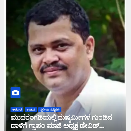
ಅಪರಾಧ
ಉಡುಪಿ
ಸ್ಥಳೀಯ ಸುದ್ದಿಗಳು
ಮುದರಂಗಡಿಯಲ್ಲಿ ದುಷ್ಕರ್ಮಿಗಳ ಗುಂಡಿನ
ದಾಳಿಗೆ ಗ್ರಾಪಂ ಮಾಜಿ ಅಧ್ಯಕ್ಷ ಡೇವಿಡ್