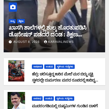
ರಾಜ್ಯ
ಶಿಕ್ಷಣ
ಖಾಸಗಿ ಶಾಲೆಗಳಲ್ಲಿ ಶುಲ್ಕ ಹೊರತುಪಡಿಸಿ
ಡೊನೇಷನ್ ಪಡೆದರೆ ದಂಡ : ಶಿಕ್ಷಣ
ಇಲಾಖೆಯ ಆದೇಶ
AUGUST 8, 2026
KARAVALINEWS
ಅಪಘಾತ
ಉಡುಪಿ
ಸ್ಥಳೀಯ ಸುದ್ದಿಗಳು
ಹೆಬ್ರಿ: ಚಲಿಸುತ್ತಿದ್ದ ಕಾರಿನ ಮೇಲೆ ಮರ ಬಿದ್ದು ವ್ಯಕ್ತಿ
ಸ್ಥಳದಲ್ಲೇ ದುರ್ಮರಣ: ಮರದ ರೂಪದಲ್ಲಿ ಕಾದಿದ್ದ
ಜವರಾಯ
ಅಪರಾಧ
ಉಡುಪಿ
ಸ್ಥಳೀಯ ಸುದ್ದಿಗಳು
ಮುದರಂಗಡಿಯಲ್ಲಿ ದುಷ್ಕರ್ಮಿಗಳ ಗುಂಡಿನ ದಾಳಿಗೆ