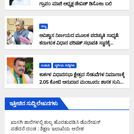
ಗ್ರಾಪಂ ಮಾಜಿ ಅಧ್ಯಕ್ಷ ಡೇವಿಡ್ ಡಿಸೋಜ ಬಲಿ
ರಾಜ್ಯ
ಅವಿಶ್ವಾಸ ನಿರ್ಣಯದ ಮೂಲಕ ಪದಚ್ಯುತಿ ಸಾಧ್ಯತೆ:
ಕರ್ನಾಟಕ ವಿಧಾನ ಪರಿಷತ್ ಸಭಾಪತಿ ಸ್ಥಾನಕ್ಕೆ
ಬಸವರಾಜ ಹೊರಟ್ಟಿ ರಾಜೀನಾಮೆ
ಉಡುಪಿ
ಸ್ಥಳೀಯ ಸುದ್ದಿಗಳು
ಕಾರ್ಕಳ ವಿಧಾನಸಭಾ ಕ್ಷೇತ್ರದ ಸೇತುವೆಗಳ ನಿರ್ಮಾಣಕ್ಕೆ
2.05 ಕೋಟಿ ಅನುದಾನ ಮಂಜೂರು: ಶಾಸಕ ಸುನಿಲ್
ಕುಮಾರ್ ಮಾಹಿತಿ
ಇತ್ತೀಚಿನ ಸುದ್ದಿ ಲೇಖನಗಳು
ಖಾಸಗಿ ಶಾಲೆಗಳಲ್ಲಿ ಶುಲ್ಕ ಹೊರತುಪಡಿಸಿ ಡೊನೇಷನ್
ಪಡೆದರೆ ದಂಡ : ಶಿಕ್ಷಣ ಇಲಾಖೆಯ ಆದೇಶ