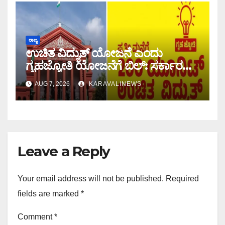
ರಾಜ್ಯ
ಉಚಿತ ವಿದ್ಯುತ್ ಯೋಜನೆ ಎಂದು
ಗೃಹಜ್ಯೋತಿ ಯೋಜನೆಗೆ ಬಿಲ್: ಸರ್ಕಾರದ
ವಿರುದ್ಧ ಹೈಕೋರ್ಟ್`ಗೆ ಸಾರ್ವಜನಿಕ
AUG 7, 2026
KARAVALINEWS
ಹಿತಾಸಕ್ತಿ ಅರ್ಜಿ ಸಲ್ಲಿಕೆ
Leave a Reply
Your email address will not be published.
Required
fields are marked
*
Comment
*