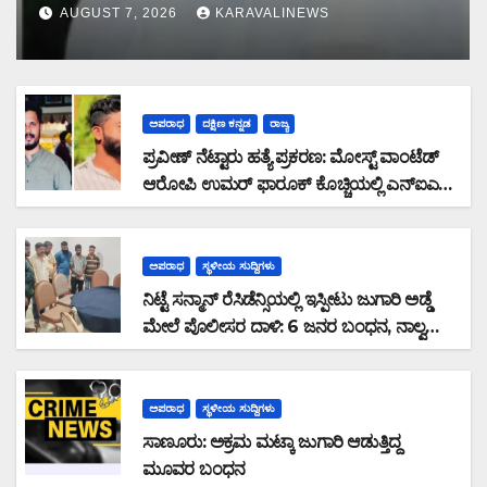
ಡಿಸೋಜ ಬಲಿ
AUGUST 7, 2026
KARAVALINEWS
ಅಪರಾಧ
ದಕ್ಷಿಣ ಕನ್ನಡ
ರಾಜ್ಯ
ಪ್ರವೀಣ್ ನೆಟ್ಟಾರು ಹತ್ಯೆ ಪ್ರಕರಣ: ಮೋಸ್ಟ್ ವಾಂಟೆಡ್
ಆರೋಪಿ ಉಮರ್ ಫಾರೂಕ್ ಕೊಚ್ಚಿಯಲ್ಲಿ ಎನ್‌ಐಎ
ವಶಕ್ಕೆ
ಅಪರಾಧ
ಸ್ಥಳೀಯ ಸುದ್ದಿಗಳು
ನಿಟ್ಟೆ ಸನ್ಮಾನ್ ರೆಸಿಡೆನ್ಸಿಯಲ್ಲಿ ಇಸ್ಪೀಟು ಜುಗಾರಿ ಅಡ್ಡೆ
ಮೇಲೆ ಪೊಲೀಸರ ದಾಳಿ: 6 ಜನರ ಬಂಧನ, ನಾಲ್ವರು
ಪರಾರಿ: ನಗದು ಹಾಗೂ ಮೊಬೈಲ್ ವಶ
ಅಪರಾಧ
ಸ್ಥಳೀಯ ಸುದ್ದಿಗಳು
ಸಾಣೂರು: ಅಕ್ರಮ ಮಟ್ಕಾ ಜುಗಾರಿ ಆಡುತ್ತಿದ್ದ
ಮೂವರ ಬಂಧನ