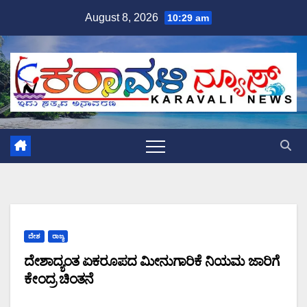
Skip
August 8, 2026
10:29 am
to
content
ದೇಶ
ರಾಜ್ಯ
ದೇಶಾದ್ಯಂತ ಏಕರೂಪದ ಮೀನುಗಾರಿಕೆ ನಿಯಮ ಜಾರಿಗೆ
ಕೇಂದ್ರ ಚಿಂತನೆ