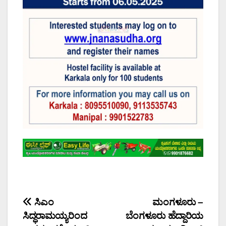
Post
ಸಿಎಂ
ಮಂಗಳೂರು –
ಸಿದ್ಧರಾಮಯ್ಯರಿಂದ
ಬೆಂಗಳೂರು ಹೆದ್ದಾರಿಯ