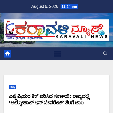
Skip
August 6, 2026
11:24 pm
to
content
ರಾಜ್ಯ
ಎಣ್ಣೆ ಪ್ರಿಯರ ಕಿಕ್ ಏರಿಸಿದ ಸರ್ಕಾರ! : ರಾಜ್ಯದಲ್ಲಿ
‘ಆಲ್ಕೋಹಾಲ್ ಇನ್ ಬೇವರೇಜ್’ ತೆರಿಗೆ ಜಾರಿ