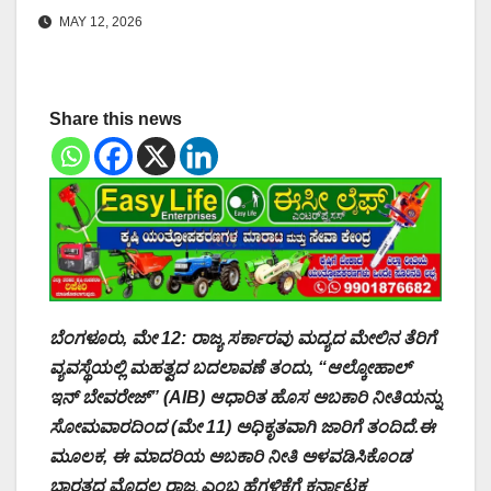
MAY 12, 2026
Share this news
ಬೆಂಗಳೂರು, ಮೇ 12: ರಾಜ್ಯ ಸರ್ಕಾರವು ಮದ್ಯದ ಮೇಲಿನ ತೆರಿಗೆ
ವ್ಯವಸ್ಥೆಯಲ್ಲಿ ಮಹತ್ವದ ಬದಲಾವಣೆ ತಂದು, “ಆಲ್ಕೋಹಾಲ್
ಇನ್ ಬೇವರೇಜ್” (AIB) ಆಧಾರಿತ ಹೊಸ ಅಬಕಾರಿ ನೀತಿಯನ್ನು
ಸೋಮವಾರದಿಂದ (ಮೇ 11) ಅಧಿಕೃತವಾಗಿ ಜಾರಿಗೆ ತಂದಿದೆ.
ಈ
ಮೂಲಕ, ಈ ಮಾದರಿಯ ಅಬಕಾರಿ ನೀತಿ ಅಳವಡಿಸಿಕೊಂಡ
ಭಾರತದ ಮೊದಲ ರಾಜ್ಯ ಎಂಬ ಹೆಗ್ಗಳಿಕೆಗೆ ಕರ್ನಾಟಕ