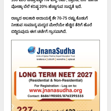
ವೋಡ್ಕಾ ಬೆಲೆ ಕನಿಷ್ಠ 20% ಹೆಚ್ಚಾಗುವ ಸಾಧ್ಯತೆ ಇದೆ.
ರಾಜ್ಯದ ಅಬಕಾರಿ ಆದಾಯಕ್ಕೆ ಶೇ 70-75 ರಷ್ಟು ಕೊಡುಗೆ
ನೀಡುವ ಸಾಮಾನ್ಯ ಮದ್ಯದ ಮೇಲೆಯೇ ಹೆಚ್ಚಿನ ತೆರಿಗೆ ಹೊರೆ
ಬಿದ್ದಿರುವುದು ಈಗ ಚರ್ಚೆಗೆ ಗ್ರಾಸವಾಗಿದೆ.