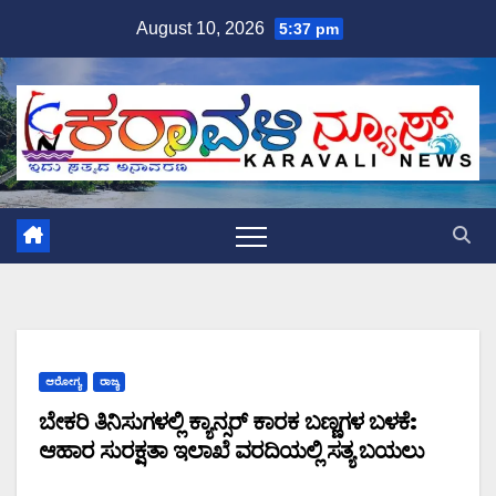
Skip
August 10, 2026
5:37 pm
to
content
ಆರೋಗ್ಯ
ರಾಜ್ಯ
ಬೇಕರಿ ತಿನಿಸುಗಳಲ್ಲಿ ಕ್ಯಾನ್ಸರ್ ಕಾರಕ ಬಣ್ಣಗಳ ಬಳಕೆ:
ಆಹಾರ ಸುರಕ್ಷತಾ ಇಲಾಖೆ ವರದಿಯಲ್ಲಿ ಸತ್ಯ ಬಯಲು