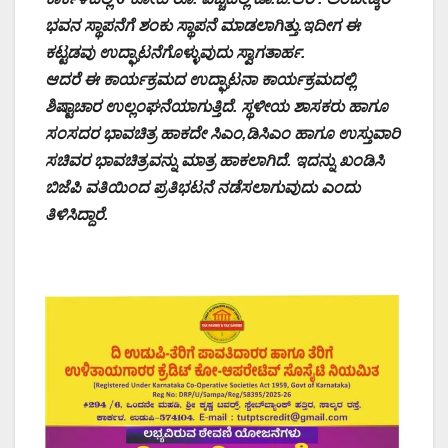
ಭವನ ಸ್ಥಾಪನೆಗೆ ಶಂಕು ಸ್ಥಾಪನೆ ಮಾಡಲಾಗಿತ್ತು.ಇದೀಗ ಈ
ಕಟ್ಟಡವು ಉದ್ಘಾಟನೆಗೊಳ್ಳುವುದು ಸ್ವಾಗತಾರ್ಹ.
ಆದರೆ ಈ ಕಾರ್ಯಕ್ರಮದ ಉದ್ಘಾಟನಾ ಕಾರ್ಯಕ್ರಮದಲ್ಲಿ
ಶಿಷ್ಟಾಚಾರ ಉಲ್ಲಂಘನೆಯಾಗುತ್ತಿದೆ. ಸ್ಥಳೀಯ ಶಾಸಕರು ಹಾಗೂ
ಸಂಸದರ ಭಾವಚಿತ್ರ ಹಾಕದೇ ಸಿಎಂ,ಡಿಸಿಎಂ ಹಾಗೂ ಉಸ್ತುವಾರಿ
ಸಚಿವರ ಭಾವಚಿತ್ರವನ್ನು ಮಾತ್ರ ಹಾಕಲಾಗಿದೆ. ಇದನ್ನು ಖಂಡಿಸಿ
ಬಿಜೆಪಿ ವತಿಯಿಂದ ಪ್ರತಿಭಟನೆ ನಡೆಸಲಾಗುವುದು ಎಂದು
ತಿಳಿಸಿದ್ದಾರೆ.