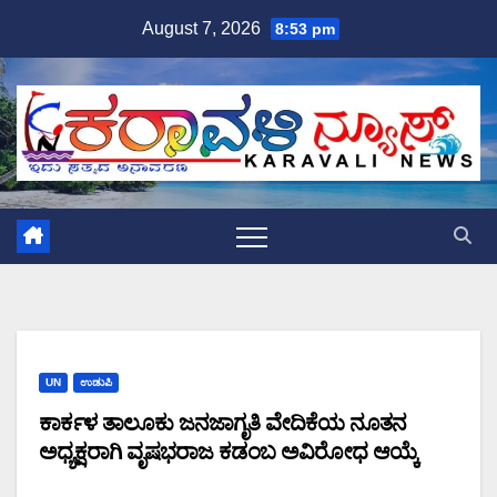
Skip
August 7, 2026
8:53 pm
to
content
UN
ಉಡುಪಿ
ಕಾರ್ಕಳ ತಾಲೂಕು ಜನಜಾಗೃತಿ ವೇದಿಕೆಯ ನೂತನ
ಅಧ್ಯಕ್ಷರಾಗಿ ವೃಷಭರಾಜ ಕಡಂಬ ಅವಿರೋಧ ಆಯ್ಕೆ